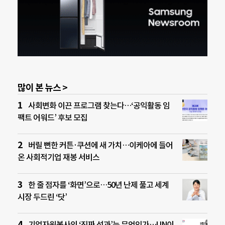
많이 본 뉴스 >
사회변화 이끈 프로그램 찾는다…‘공익활동 임
팩트 어워드’ 후보 모집
버릴 뻔한 커튼·쿠션에 새 가치…이케아에 들어
온 사회적기업 재봉 서비스
한 줄 점자를 ‘화면’으로…50년 난제 풀고 세계
시장 두드린 ‘닷’
기업자원봉사의 ‘진짜 성과’는 무엇인가…UN이