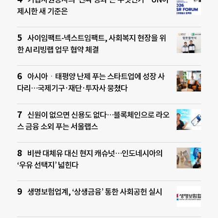
제시한 새 기준은
사이임팩트-넥스트임팩트, 사회복지 현장을 위
한 AI 리빙랩 업무 협약 체결
아시아ㆍ태평양 난제 푸는 스타트업에 성장 사
다리…국제기구·재단·투자사 뭉쳤다
신원이 없으면 신용도 없다…블록체인으로 라오
스 금융 소외 푸는 서울랩스
비싼 대체유 대신 현지 캐슈넛…인도네시아의
‘우유 선택지’ 넓힌다
생명보험업계, ‘상생금융’ 통한 사회공헌 실시