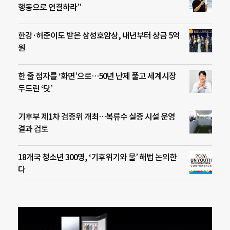
행동으로 연결하라”
한강·허준이도 받은 삼성호암상, 내년부터 상금 5억
원
한 줄 점자를 ‘화면’으로…50년 난제 풀고 세계시장
두드린 ‘닷’
기후부 제1차 검증위 개최…복류수 실증 시설 운영
결과 검토
18개국 청소년 300명, ‘기후위기와 물’ 해법 논의한
다