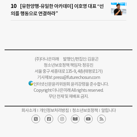
[유한양행-유일한 아카데미] 이호영 대표 “선
의를 행동으로 연결하라”
(주)더나은미래 발행인/편집인: 김윤곤
청소년보호정책 책임자: 정유진
서울 중구 세종대로 135-9, 4층(태평로1가)
기사제보:
press@futurechosun.com
인터넷신문윤리위원회 윤리강령을 준수합니다.
Copyright 더나은미래 All rights reserved.
무단 전재 및 재배포 금지.
회사소개
개인정보처리방침
청소년보호정책
알립니다