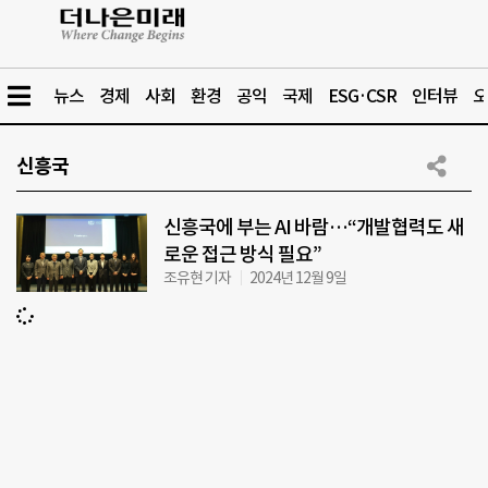
뉴스
경제
사회
환경
공익
국제
ESG·CSR
인터뷰
오
신흥국
신흥국에 부는 AI 바람…“개발협력도 새
로운 접근 방식 필요”
조유현 기자
2024년 12월 9일