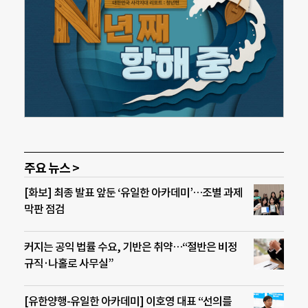
주요 뉴스 >
[화보] 최종 발표 앞둔 ‘유일한 아카데미’…조별 과제
막판 점검
커지는 공익 법률 수요, 기반은 취약…“절반은 비정
규직·나홀로 사무실”
[유한양행-유일한 아카데미] 이호영 대표 “선의를