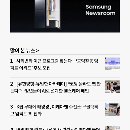
많이 본 뉴스 >
사회변화 이끈 프로그램 찾는다…‘공익활동 임
팩트 어워드’ 후보 모집
[유한양행-유일한 아카데미] “코딩 몰라도 앱 만
든다”…청년들이 AI로 설계한 헬스케어 해법
K팝 무대에 태양광, 이케아엔 수선소…‘콜렉티
브 임팩트’의 진화
버릴 뻔한 커튼·쿠션에 새 가치…이케아에 들어