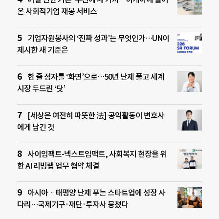
온 사회적기업 재봉 서비스
기업자원봉사의 ‘진짜 성과’는 무엇인가…UN이
제시한 새 기준은
한 줄 점자를 ‘화면’으로…50년 난제 풀고 세계
시장 두드린 ‘닷’
[세상은 여전히 따뜻한 法] 공익활동이 변호사
에게 남긴 것
사이임팩트-넥스트임팩트, 사회복지 현장을 위
한 AI 리빙랩 업무 협약 체결
아시아ㆍ태평양 난제 푸는 스타트업에 성장 사
다리…국제기구·재단·투자사 뭉쳤다