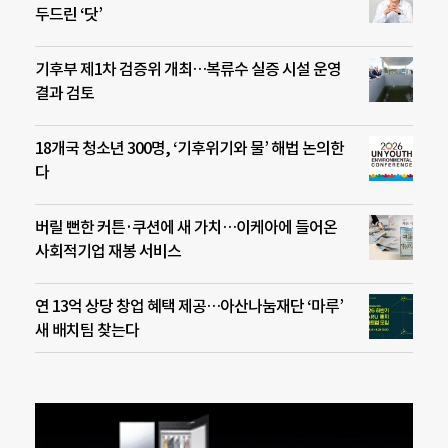
두드린 ‘닷’
기후부 제1차 검증위 개최…복류수 실증 시설 운영
결과 검토
18개국 청소년 300명, ‘기후위기와 물’ 해법 논의한
다
버릴 뻔한 커튼·쿠션에 새 가치…이케아에 들어온
사회적기업 재봉 서비스
연 13억 상당 창업 혜택 제공…아산나눔재단 ‘마루’
새 배치팀 찾는다