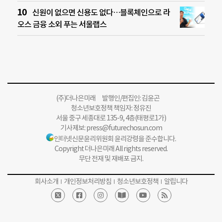
신원이 없으면 신용도 없다…블록체인으로 라
오스 금융 소외 푸는 서울랩스
(주)더나은미래 발행인/편집인: 김윤곤
청소년보호정책 책임자: 정유진
서울 중구 세종대로 135-9, 4층(태평로1가)
기사제보:
press@futurechosun.com
인터넷신문윤리위원회 윤리강령을 준수합니다.
Copyright 더나은미래 All rights reserved.
무단 전재 및 재배포 금지.
회사소개
개인정보처리방침
청소년보호정책
알립니다