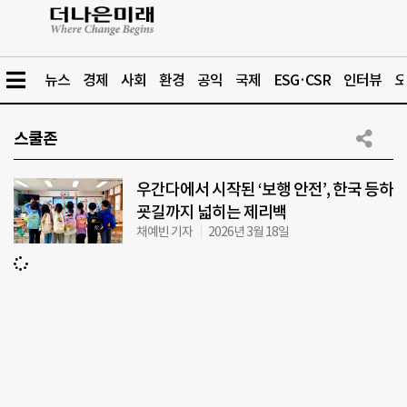
뉴스
경제
사회
환경
공익
국제
ESG·CSR
인터뷰
오
스쿨존
우간다에서 시작된 ‘보행 안전’, 한국 등하
굣길까지 넓히는 제리백
채예빈 기자
2026년 3월 18일