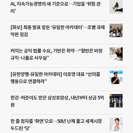
AI, 지속가능경영의 새 기준으로…기업들 ‘위험 관
리’
[화보] 최종 발표 앞둔 ‘유일한 아카데미’…조별 과제
막판 점검
커지는 공익 법률 수요, 기반은 취약…“절반은 비정
규직·나홀로 사무실”
[유한양행-유일한 아카데미] 이호영 대표 “선의를
행동으로 연결하라”
한강·허준이도 받은 삼성호암상, 내년부터 상금 5억
원
한 줄 점자를 ‘화면’으로…50년 난제 풀고 세계시장
두드린 ‘닷’