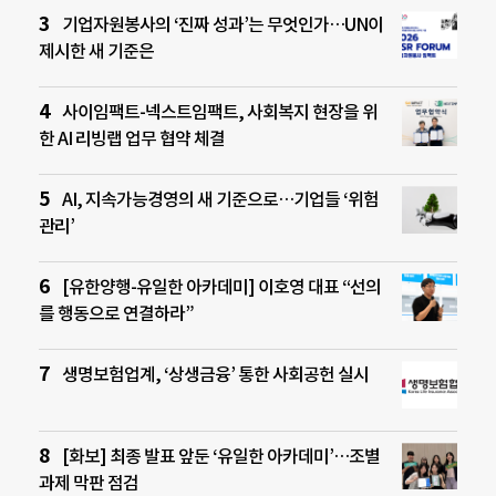
기업자원봉사의 ‘진짜 성과’는 무엇인가…UN이
제시한 새 기준은
사이임팩트-넥스트임팩트, 사회복지 현장을 위
한 AI 리빙랩 업무 협약 체결
AI, 지속가능경영의 새 기준으로…기업들 ‘위험
관리’
[유한양행-유일한 아카데미] 이호영 대표 “선의
를 행동으로 연결하라”
생명보험업계, ‘상생금융’ 통한 사회공헌 실시
[화보] 최종 발표 앞둔 ‘유일한 아카데미’…조별
과제 막판 점검