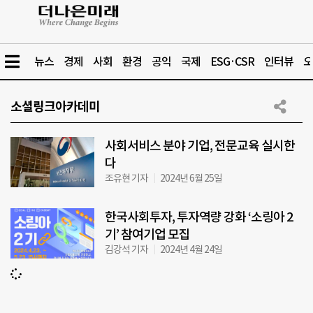
뉴스
경제
사회
환경
공익
국제
ESG·CSR
인터뷰
오
소셜링크아카데미
사회서비스 분야 기업, 전문교육 실시한
다
조유현 기자
2024년 6월 25일
한국사회투자, 투자역량 강화 ‘소링아 2
기’ 참여기업 모집
김강석 기자
2024년 4월 24일