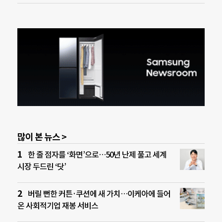
많이 본 뉴스 >
한 줄 점자를 ‘화면’으로…50년 난제 풀고 세계
시장 두드린 ‘닷’
버릴 뻔한 커튼·쿠션에 새 가치…이케아에 들어
온 사회적기업 재봉 서비스