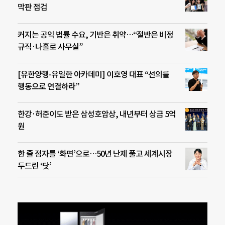
막판 점검
커지는 공익 법률 수요, 기반은 취약…“절반은 비정
규직·나홀로 사무실”
[유한양행-유일한 아카데미] 이호영 대표 “선의를
행동으로 연결하라”
한강·허준이도 받은 삼성호암상, 내년부터 상금 5억
원
한 줄 점자를 ‘화면’으로…50년 난제 풀고 세계시장
두드린 ‘닷’