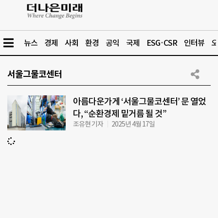
뉴스
경제
사회
환경
공익
국제
ESG·CSR
인터뷰
오
서울그물코센터
아름다운가게 ‘서울그물코센터’ 문 열었
다, “순환경제 밑거름 될 것”
조유현 기자
2025년 4월 17일