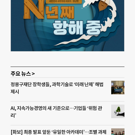
주요 뉴스 >
정몽구재단 장학생들, 과학기술로 ‘미래 난제’ 해법
제시
AI, 지속가능경영의 새 기준으로…기업들 ‘위험 관
리’
[화보] 최종 발표 앞둔 ‘유일한 아카데미’…조별 과제