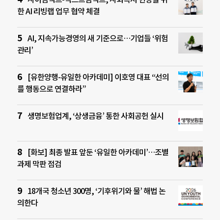
한 AI 리빙랩 업무 협약 체결
AI, 지속가능경영의 새 기준으로…기업들 ‘위험
관리’
[유한양행-유일한 아카데미] 이호영 대표 “선의
를 행동으로 연결하라”
생명보험업계, ‘상생금융’ 통한 사회공헌 실시
[화보] 최종 발표 앞둔 ‘유일한 아카데미’…조별
과제 막판 점검
18개국 청소년 300명, ‘기후위기와 물’ 해법 논
의한다