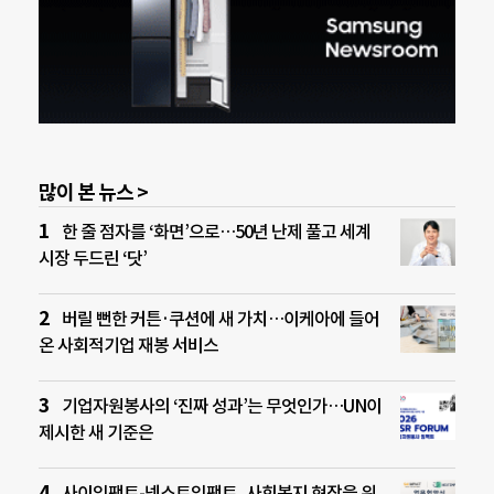
많이 본 뉴스 >
한 줄 점자를 ‘화면’으로…50년 난제 풀고 세계
시장 두드린 ‘닷’
버릴 뻔한 커튼·쿠션에 새 가치…이케아에 들어
온 사회적기업 재봉 서비스
기업자원봉사의 ‘진짜 성과’는 무엇인가…UN이
제시한 새 기준은
사이임팩트-넥스트임팩트, 사회복지 현장을 위