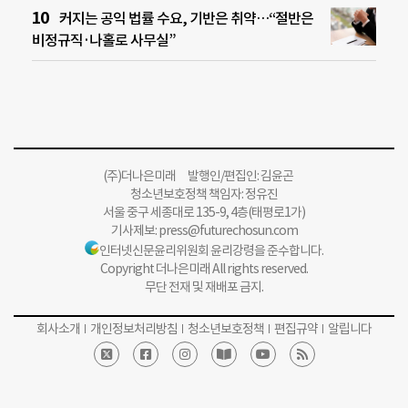
커지는 공익 법률 수요, 기반은 취약…“절반은
비정규직·나홀로 사무실”
(주)더나은미래 발행인/편집인: 김윤곤
청소년보호정책 책임자: 정유진
서울 중구 세종대로 135-9, 4층(태평로1가)
기사제보:
press@futurechosun.com
인터넷신문윤리위원회 윤리강령을 준수합니다.
Copyright 더나은미래 All rights reserved.
무단 전재 및 재배포 금지.
회사소개
개인정보처리방침
청소년보호정책
편집규약
알립니다