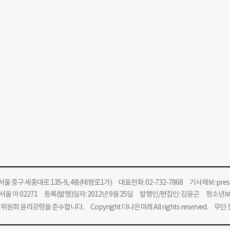
울 중구 세종대로 135-9, 4층(태평로1가) 대표전화: 02-732-7868 기사제보:
pre
울 아 02271 등록(발행)일자: 2012년 9월 25일 발행인/편집인: 김윤곤 청소년
위원회 윤리강령을 준수합니다.
Copyright 더나은미래 All rights reserved. 무