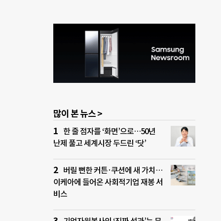
많이 본 뉴스 >
한 줄 점자를 ‘화면’으로…50년
난제 풀고 세계시장 두드린 ‘닷’
버릴 뻔한 커튼·쿠션에 새 가치…
이케아에 들어온 사회적기업 재봉 서
비스