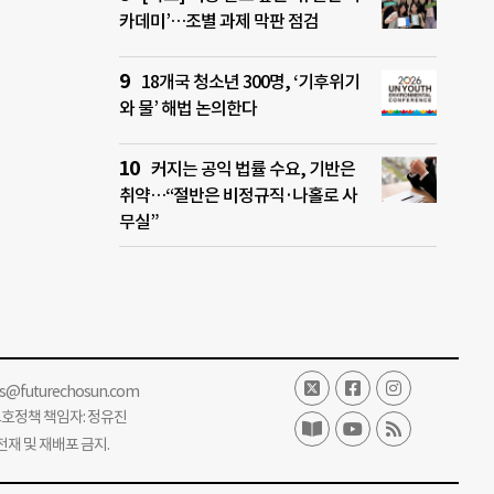
카데미’…조별 과제 막판 점검
18개국 청소년 300명, ‘기후위기
와 물’ 해법 논의한다
커지는 공익 법률 수요, 기반은
취약…“절반은 비정규직·나홀로 사
무실”
ss@futurechosun.com
보호정책 책임자: 정유진
단 전재 및 재배포 금지.