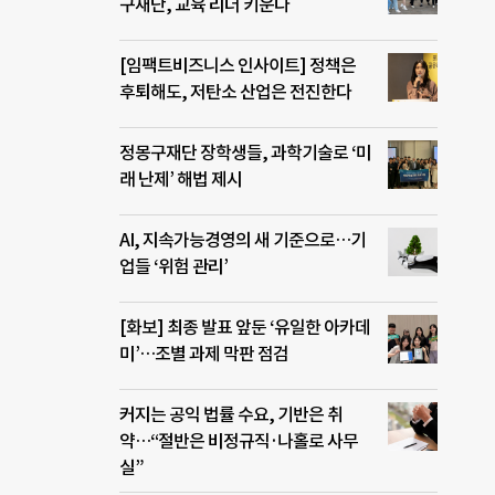
구재단, 교육 리더 키운다
[임팩트비즈니스 인사이트] 정책은
후퇴해도, 저탄소 산업은 전진한다
정몽구재단 장학생들, 과학기술로 ‘미
래 난제’ 해법 제시
AI, 지속가능경영의 새 기준으로…기
업들 ‘위험 관리’
[화보] 최종 발표 앞둔 ‘유일한 아카데
미’…조별 과제 막판 점검
커지는 공익 법률 수요, 기반은 취
약…“절반은 비정규직·나홀로 사무
실”