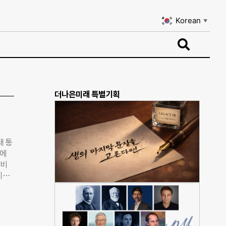
Korean
▼
Korean
▼
더나은미래 특별기획
태 통
건에
 비
이나
발생하
문화
 점검
혁신