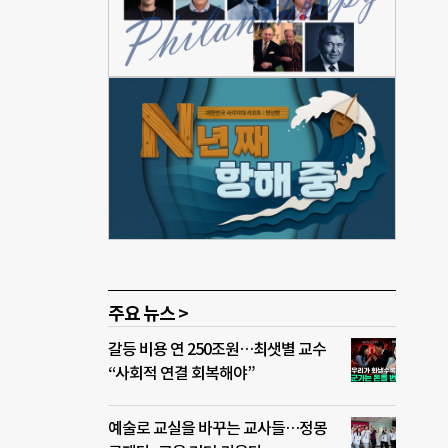
질랜드
정착을
.
 설
하고
지방
 왔
주요 뉴스 >
갈등 비용 연 250조원…최샛별 교수
“사회적 연결 회복해야”
예술로 교실을 바꾸는 교사들…정몽