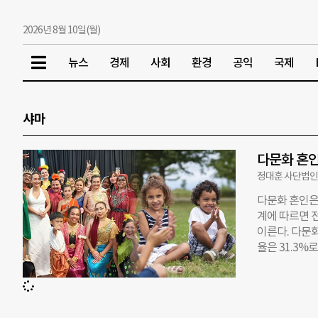
2026년 8월 10일(월)
뉴스
경제
사회
환경
공익
국제
샤마
다문화 혼인
정대훈 사단법인
다문화 혼인은
계에 따르면 전
이른다. 다문화
율은 31.3%
적응 실패만으
는 갈등과 단절
혼인이 다시 
할 필요가 있다