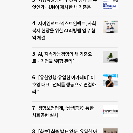
기업자원봉사의 ‘진짜 성과’는 무
엇인가…UN이 제시한 새 기준은
사이임팩트-넥스트임팩트, 사회
복지 현장을 위한 AI 리빙랩 업무 협
약 체결
AI, 지속가능경영의 새 기준으
로…기업들 ‘위험 관리’
[유한양행-유일한 아카데미] 이
호영 대표 “선의를 행동으로 연결하
라”
생명보험업계, ‘상생금융’ 통한
사회공헌 실시
[화보] 최종 발표 앞둔 ‘유일한 아