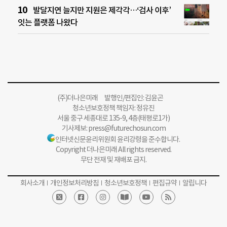
발달지연 늘지만 지원은 제각각…‘검사 이후’
잇는 플랫폼 나왔다
(주)더나은미래 발행인/편집인: 김윤곤
청소년보호정책 책임자: 정유진
서울 중구 세종대로 135-9, 4층(태평로1가)
기사제보:
press@futurechosun.com
인터넷신문윤리위원회 윤리강령을 준수합니다.
Copyright 더나은미래 All rights reserved.
무단 전재 및 재배포 금지.
회사소개
개인정보처리방침
청소년보호정책
편집규약
알립니다