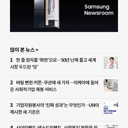
많이 본 뉴스 >
한 줄 점자를 ‘화면’으로…50년 난제 풀고 세계
시장 두드린 ‘닷’
버릴 뻔한 커튼·쿠션에 새 가치…이케아에 들어
온 사회적기업 재봉 서비스
기업자원봉사의 ‘진짜 성과’는 무엇인가…UN이
제시한 새 기준은
사이임팩트-넥스트임팩트, 사회복지 현장을 위