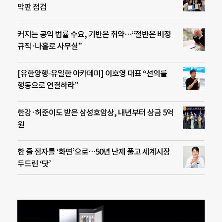
막판 점검
커지는 공익 법률 수요, 기반은 취약…“절반은 비정
규직·나홀로 사무실”
[유한양행-유일한 아카데미] 이호영 대표 “선의를
행동으로 연결하라”
한강·허준이도 받은 삼성호암상, 내년부터 상금 5억
원
한 줄 점자를 ‘화면’으로…50년 난제 풀고 세계시장
두드린 ‘닷’