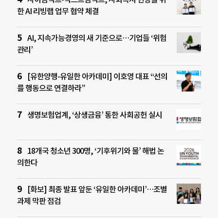
한 AI 리빙랩 업무 협약 체결
AI, 지속가능경영의 새 기준으로…기업들 ‘위험
관리’
[유한양행-유일한 아카데미] 이호영 대표 “선의
를 행동으로 연결하라”
생명보험업계, ‘상생금융’ 통한 사회공헌 실시
18개국 청소년 300명, ‘기후위기와 물’ 해법 논
의한다
[화보] 최종 발표 앞둔 ‘유일한 아카데미’…조별
과제 막판 점검