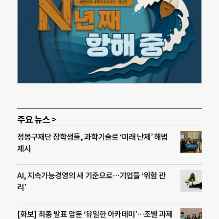
주요 뉴스 >
정몽구재단 장학생들, 과학기술로 ‘미래 난제’ 해법
제시
AI, 지속가능경영의 새 기준으로…기업들 ‘위험 관
리’
[화보] 최종 발표 앞둔 ‘유일한 아카데미’…조별 과제