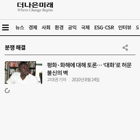
뉴스
경제
사회
환경
공익
국제
ESG·CSR
인터뷰
오
분쟁 해결
평화·화해에 대해 토론… ‘대화’로 허문
불신의 벽
고대권 기자
2010년 8월 24일