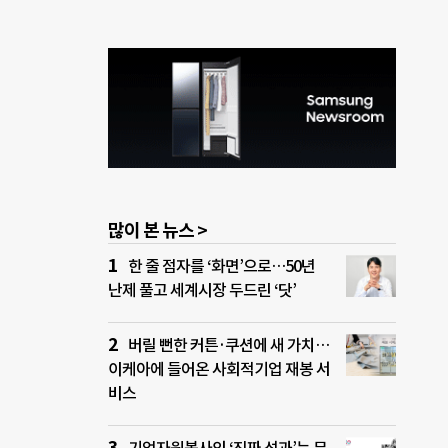
많이 본 뉴스 >
한 줄 점자를 ‘화면’으로…50년
난제 풀고 세계시장 두드린 ‘닷’
버릴 뻔한 커튼·쿠션에 새 가치…
이케아에 들어온 사회적기업 재봉 서
비스