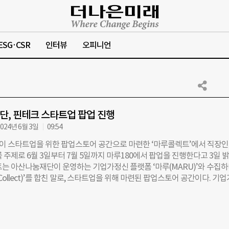
ESG·CSR
인터뷰
오피니언
, 핀테크 스타트업 팝업 진행
024년 6월 3일
09:54
 스타트업을 위한 팝업스토어 공간으로 마련한 ‘마루콜렉트’에서 직장
 주제로 6월 3일부터 7월 5일까지 마루180에서 팝업을 진행한다고 3일 
트는 아산나눔재단이 운영하는 기업가정신 플랫폼 ‘마루(MARU)’와 수집
Collect)’를 합친 말로, 스타트업을 위해 마련된 팝업스토어 공간이다. 기
 곳이라는 슬로건 아래, 누구나 스타트업의 제품과 서비스를 체험해 보고 
얻는 기회를 선사한다. 마루콜렉트에서는 2021년 저칼로리 아이스크림 브
팝업을 시작으로 현재까지 열네 차례의 팝업이 진행되었다. 이번 마루콜렉트
면 누구나 관심을 갖는 월급 관리와 투자 고민에 대해 유용한 핀테크 서비