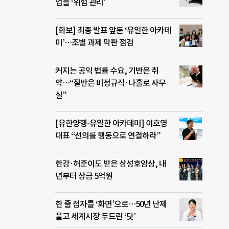
업들 ‘위험 관리’
[화보] 최종 발표 앞둔 ‘유일한 아카데
미’…조별 과제 막판 점검
커지는 공익 법률 수요, 기반은 취
약…“절반은 비정규직·나홀로 사무
실”
[유한양행-유일한 아카데미] 이호영
대표 “선의를 행동으로 연결하라”
한강·허준이도 받은 삼성호암상, 내
년부터 상금 5억원
한 줄 점자를 ‘화면’으로…50년 난제
풀고 세계시장 두드린 ‘닷’