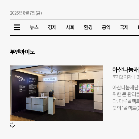
2026년 8월 7일(금)
뉴스
경제
사회
환경
공익
국제
부엔까미노
아산나눔재단
조기용 기자
2
아산나눔재단이
위한 돈 관리를
다. 마루콜렉
뜻의 ‘콜렉트(
신을 수집하는
속 영감까지 
‘라라스윗’ 
는 직장인이라