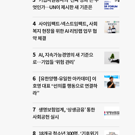
기업자원봉사의 ‘진짜 성과’는 무
엇인가…UN이 제시한 새 기준은
사이임팩트-넥스트임팩트, 사회
복지 현장을 위한 AI 리빙랩 업무 협
약 체결
AI, 지속가능경영의 새 기준으
로…기업들 ‘위험 관리’
[유한양행-유일한 아카데미] 이
호영 대표 “선의를 행동으로 연결하
라”
생명보험업계, ‘상생금융’ 통한
사회공헌 실시
18개국 청소년 300명, ‘기후위기