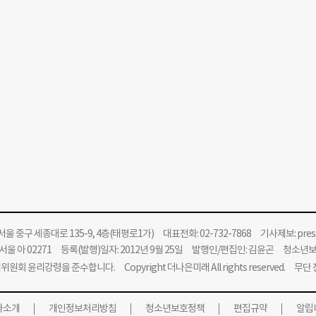
울 중구 세종대로 135-9, 4층(태평로1가) 대표전화: 02-732-7868 기사제보:
pre
울 아 02271 등록(발행)일자: 2012년 9월 25일 발행인/편집인: 김윤곤 청소년
위원회 윤리강령을 준수합니다.
Copyright 더나은미래 All rights reserved. 무
사소개
개인정보처리방침
청소년보호정책
편집규약
알립