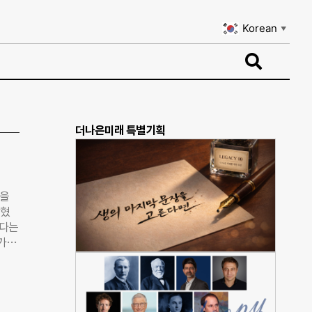
Korean
▼
Korean
▼
더나은미래 특별기획
인을
밝혔
하다는
업가정
일상
랜드
에서
스를