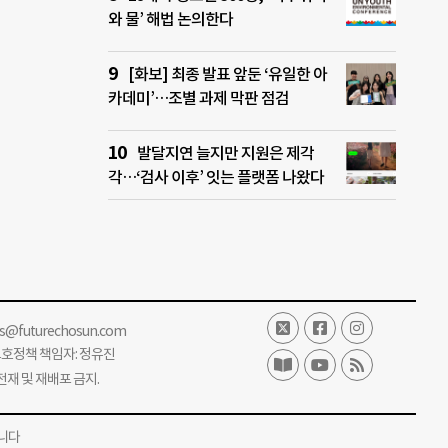
와 물’ 해법 논의한다
[화보] 최종 발표 앞둔 ‘유일한 아
카데미’…조별 과제 막판 점검
발달지연 늘지만 지원은 제각
각…‘검사 이후’ 잇는 플랫폼 나왔다
ss@futurechosun.com
보호정책 책임자: 정유진
단 전재 및 재배포 금지.
니다