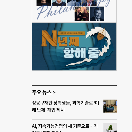
’의
 소액
 7월
▲아파
기 등
티와
 맞춤
프로그
 필
타트
주요 뉴스 >
정몽구재단 장학생들, 과학기술로 ‘미
래 난제’ 해법 제시
AI, 지속가능경영의 새 기준으로…기