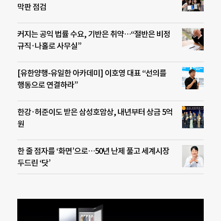
막판 점검
커지는 공익 법률 수요, 기반은 취약…“절반은 비정
규직·나홀로 사무실”
[유한양행-유일한 아카데미] 이호영 대표 “선의를
행동으로 연결하라”
한강·허준이도 받은 삼성호암상, 내년부터 상금 5억
원
한 줄 점자를 ‘화면’으로…50년 난제 풀고 세계시장
두드린 ‘닷’