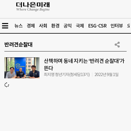
뉴스
경제
사회
환경
공익
국제
ESG·CSR
인터뷰
오
반려견순찰대
산책하며 동네 지키는 ‘반려견 순찰대’가
뜬다
최지영 청년기자(청세담13기)
2022년 9월 1일