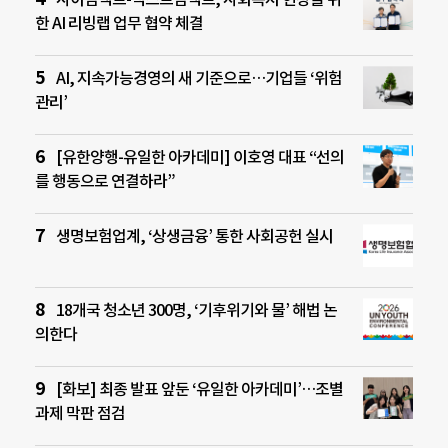
한 AI 리빙랩 업무 협약 체결
AI, 지속가능경영의 새 기준으로…기업들 ‘위험
관리’
[유한양행-유일한 아카데미] 이호영 대표 “선의
를 행동으로 연결하라”
생명보험업계, ‘상생금융’ 통한 사회공헌 실시
18개국 청소년 300명, ‘기후위기와 물’ 해법 논
의한다
[화보] 최종 발표 앞둔 ‘유일한 아카데미’…조별
과제 막판 점검