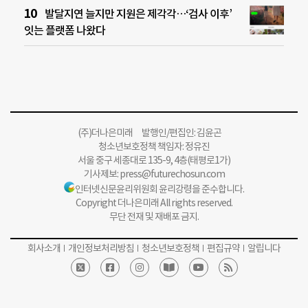
발달지연 늘지만 지원은 제각각…‘검사 이후’
잇는 플랫폼 나왔다
(주)더나은미래 발행인/편집인: 김윤곤
청소년보호정책 책임자: 정유진
서울 중구 세종대로 135-9, 4층(태평로1가)
기사제보:
press@futurechosun.com
인터넷신문윤리위원회 윤리강령을 준수합니다.
Copyright 더나은미래 All rights reserved.
무단 전재 및 재배포 금지.
회사소개
개인정보처리방침
청소년보호정책
편집규약
알립니다