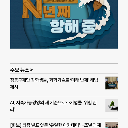
주요 뉴스 >
정몽구재단 장학생들, 과학기술로 ‘미래 난제’ 해법
제시
AI, 지속가능경영의 새 기준으로…기업들 ‘위험 관
리’
[화보] 최종 발표 앞둔 ‘유일한 아카데미’…조별 과제