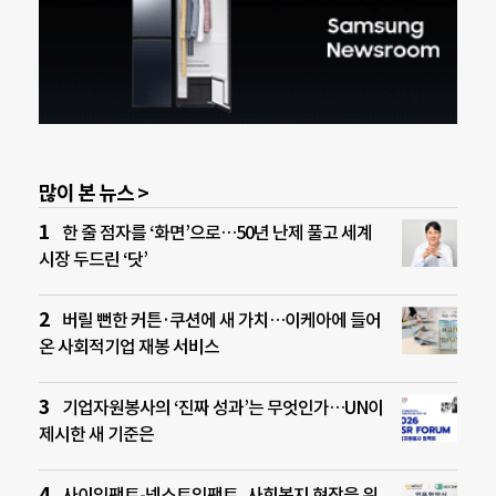
많이 본 뉴스 >
한 줄 점자를 ‘화면’으로…50년 난제 풀고 세계
시장 두드린 ‘닷’
버릴 뻔한 커튼·쿠션에 새 가치…이케아에 들어
온 사회적기업 재봉 서비스
기업자원봉사의 ‘진짜 성과’는 무엇인가…UN이
제시한 새 기준은
사이임팩트-넥스트임팩트, 사회복지 현장을 위