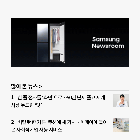
많이 본 뉴스 >
한 줄 점자를 ‘화면’으로…50년 난제 풀고 세계
시장 두드린 ‘닷’
버릴 뻔한 커튼·쿠션에 새 가치…이케아에 들어
온 사회적기업 재봉 서비스