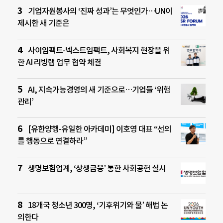
기업자원봉사의 ‘진짜 성과’는 무엇인가…UN이
제시한 새 기준은
사이임팩트-넥스트임팩트, 사회복지 현장을 위
한 AI 리빙랩 업무 협약 체결
AI, 지속가능경영의 새 기준으로…기업들 ‘위험
관리’
[유한양행-유일한 아카데미] 이호영 대표 “선의
를 행동으로 연결하라”
생명보험업계, ‘상생금융’ 통한 사회공헌 실시
18개국 청소년 300명, ‘기후위기와 물’ 해법 논
의한다