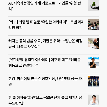
AI, 지속가능경영의 새 기준으로…기업들 ‘위험 관
리’
[화보] 최종 발표 앞둔 ‘유일한 아카데미’…조별 과제
막판 점검
커지는 공익 법률 수요, 기반은 취약…“절반은 비정
규직·나홀로 사무실”
[유한양행-유일한 아카데미] 이호영 대표 “선의를
행동으로 연결하라”
한강·허준이도 받은 삼성호암상, 내년부터 상금 5억
원
한 줄 점자를 ‘화면’으로…50년 난제 풀고 세계시장
두드린 ‘닷’