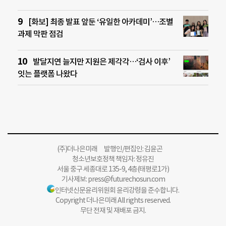
[화보] 최종 발표 앞둔 ‘유일한 아카데미’…조별
과제 막판 점검
발달지연 늘지만 지원은 제각각…‘검사 이후’
잇는 플랫폼 나왔다
(주)더나은미래 발행인/편집인: 김윤곤
청소년보호정책 책임자: 정유진
서울 중구 세종대로 135-9, 4층(태평로1가)
기사제보:
press@futurechosun.com
인터넷신문윤리위원회 윤리강령을 준수합니다.
Copyright 더나은미래 All rights reserved.
무단 전재 및 재배포 금지.