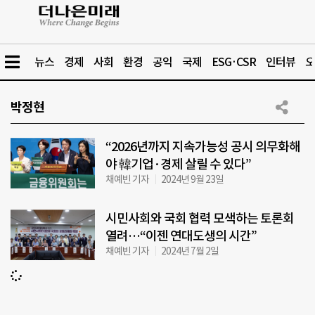
뉴스
경제
사회
환경
공익
국제
ESG·CSR
인터뷰
오
박정현
“2026년까지 지속가능성 공시 의무화해
야 韓기업·경제 살릴 수 있다”
채예빈 기자
2024년 9월 23일
시민사회와 국회 협력 모색하는 토론회
열려…“이젠 연대도생의 시간”
채예빈 기자
2024년 7월 2일