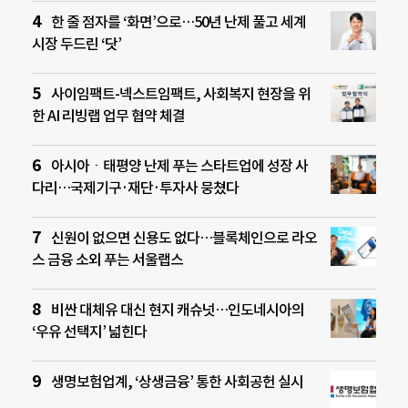
한 줄 점자를 ‘화면’으로…50년 난제 풀고 세계
시장 두드린 ‘닷’
사이임팩트-넥스트임팩트, 사회복지 현장을 위
한 AI 리빙랩 업무 협약 체결
아시아ㆍ태평양 난제 푸는 스타트업에 성장 사
다리…국제기구·재단·투자사 뭉쳤다
신원이 없으면 신용도 없다…블록체인으로 라오
스 금융 소외 푸는 서울랩스
비싼 대체유 대신 현지 캐슈넛…인도네시아의
‘우유 선택지’ 넓힌다
생명보험업계, ‘상생금융’ 통한 사회공헌 실시