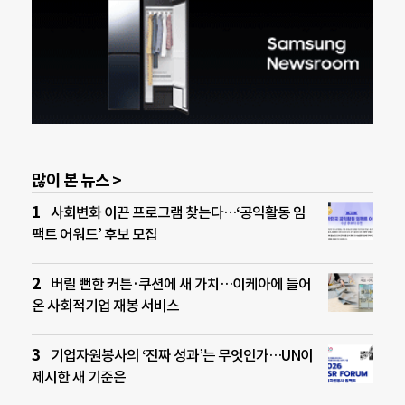
많이 본 뉴스 >
사회변화 이끈 프로그램 찾는다…‘공익활동 임
팩트 어워드’ 후보 모집
버릴 뻔한 커튼·쿠션에 새 가치…이케아에 들어
온 사회적기업 재봉 서비스
기업자원봉사의 ‘진짜 성과’는 무엇인가…UN이
제시한 새 기준은