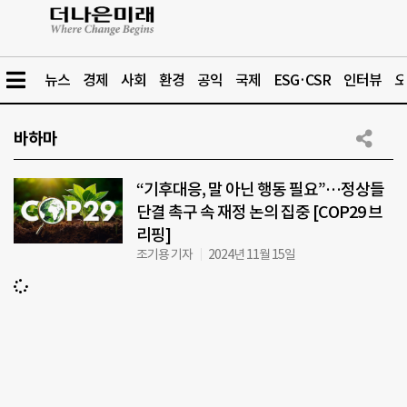
뉴스
경제
사회
환경
공익
국제
ESG·CSR
인터뷰
오
바하마
“기후대응, 말 아닌 행동 필요”…정상들
단결 촉구 속 재정 논의 집중 [COP29 브
리핑]
조기용 기자
2024년 11월 15일