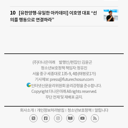
[유한양행-유일한 아카데미] 이호영 대표 “선
의를 행동으로 연결하라”
(주)더나은미래 발행인/편집인: 김윤곤
청소년보호정책 책임자: 정유진
서울 중구 세종대로 135-9, 4층(태평로1가)
기사제보:
press@futurechosun.com
인터넷신문윤리위원회 윤리강령을 준수합니다.
Copyright 더나은미래 All rights reserved.
무단 전재 및 재배포 금지.
회사소개
개인정보처리방침
청소년보호정책
알립니다