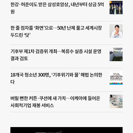
한강·허준이도 받은 삼성호암상, 내년부터 상금 5억
원
한 줄 점자를 ‘화면’으로…50년 난제 풀고 세계시장
두드린 ‘닷’
기후부 제1차 검증위 개최…복류수 실증 시설 운영
결과 검토
18개국 청소년 300명, ‘기후위기와 물’ 해법 논의한
다
버릴 뻔한 커튼·쿠션에 새 가치…이케아에 들어온
사회적기업 재봉 서비스