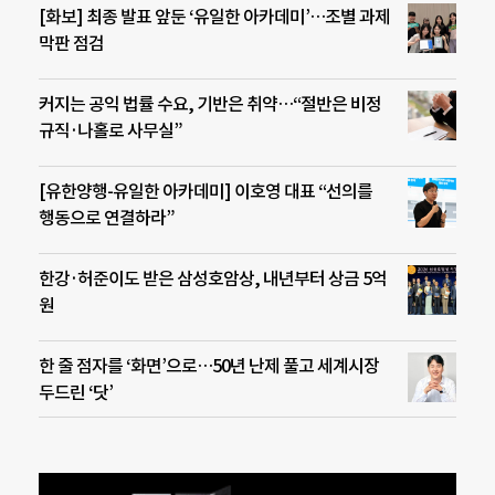
[화보] 최종 발표 앞둔 ‘유일한 아카데미’…조별 과제
막판 점검
커지는 공익 법률 수요, 기반은 취약…“절반은 비정
규직·나홀로 사무실”
[유한양행-유일한 아카데미] 이호영 대표 “선의를
행동으로 연결하라”
한강·허준이도 받은 삼성호암상, 내년부터 상금 5억
원
한 줄 점자를 ‘화면’으로…50년 난제 풀고 세계시장
두드린 ‘닷’