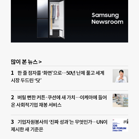
많이 본 뉴스 >
한 줄 점자를 ‘화면’으로…50년 난제 풀고 세계
시장 두드린 ‘닷’
버릴 뻔한 커튼·쿠션에 새 가치…이케아에 들어
온 사회적기업 재봉 서비스
기업자원봉사의 ‘진짜 성과’는 무엇인가…UN이
제시한 새 기준은