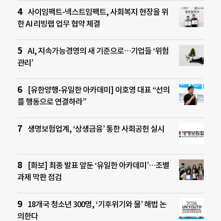
사이임팩트-넥스트임팩트, 사회복지 현장을 위
한 AI 리빙랩 업무 협약 체결
AI, 지속가능경영의 새 기준으로…기업들 ‘위험
관리’
[유한양행-유일한 아카데미] 이호영 대표 “선의
를 행동으로 연결하라”
생명보험업계, ‘상생금융’ 통한 사회공헌 실시
[화보] 최종 발표 앞둔 ‘유일한 아카데미’…조별
과제 막판 점검
18개국 청소년 300명, ‘기후위기와 물’ 해법 논
의한다