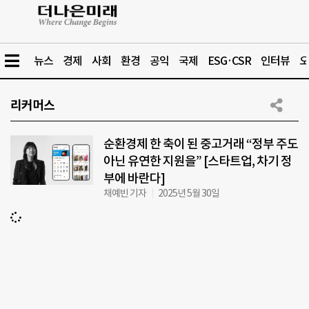
뉴스
경제
사회
환경
공익
국제
ESG·CSR
인터뷰
오
리커머스
순환경제 한 축이 된 중고거래 “정부 주도
아닌 유연한 지원을” [스타트업, 차기 정
부에 바란다]
채예빈 기자
2025년 5월 30일