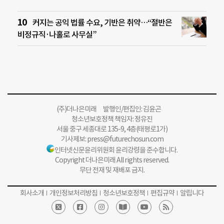
커지는 공익 법률 수요, 기반은 취약…“절반은
비정규직·나홀로 사무실”
(주)더나은미래 발행인/편집인: 김윤곤
청소년보호정책 책임자: 정유진
서울 중구 세종대로 135-9, 4층(태평로1가)
기사제보:
press@futurechosun.com
인터넷신문윤리위원회 윤리강령을 준수합니다.
Copyright 더나은미래 All rights reserved.
무단 전재 및 재배포 금지.
회사소개
개인정보처리방침
청소년보호정책
편집규약
알립니다