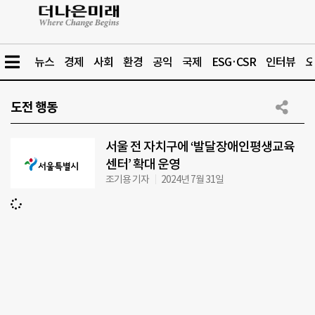
뉴스
경제
사회
환경
공익
국제
ESG·CSR
인터뷰
오
도전 행동
서울 전 자치구에 ‘발달장애인평생교육
센터’ 확대 운영
조기용 기자
2024년 7월 31일