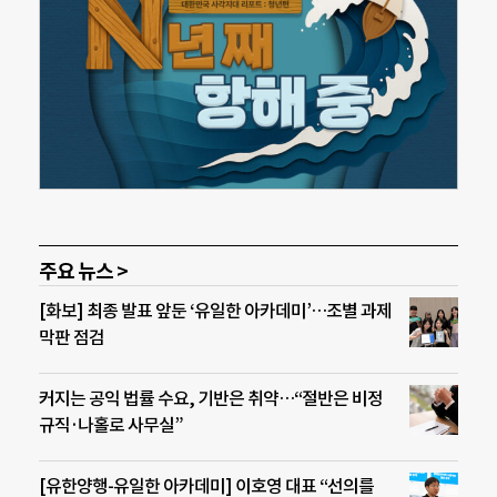
주요 뉴스 >
[화보] 최종 발표 앞둔 ‘유일한 아카데미’…조별 과제
막판 점검
커지는 공익 법률 수요, 기반은 취약…“절반은 비정
규직·나홀로 사무실”
[유한양행-유일한 아카데미] 이호영 대표 “선의를