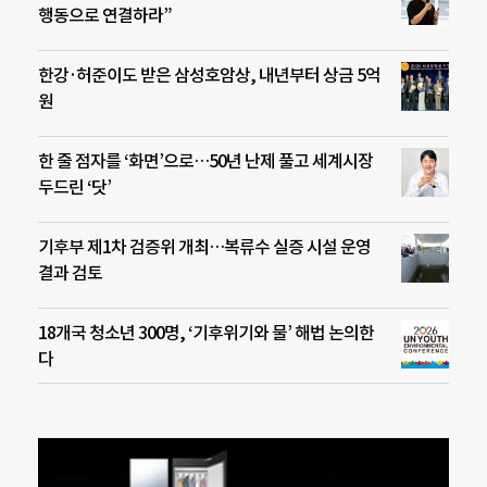
행동으로 연결하라”
한강·허준이도 받은 삼성호암상, 내년부터 상금 5억
원
한 줄 점자를 ‘화면’으로…50년 난제 풀고 세계시장
두드린 ‘닷’
기후부 제1차 검증위 개최…복류수 실증 시설 운영
결과 검토
18개국 청소년 300명, ‘기후위기와 물’ 해법 논의한
다