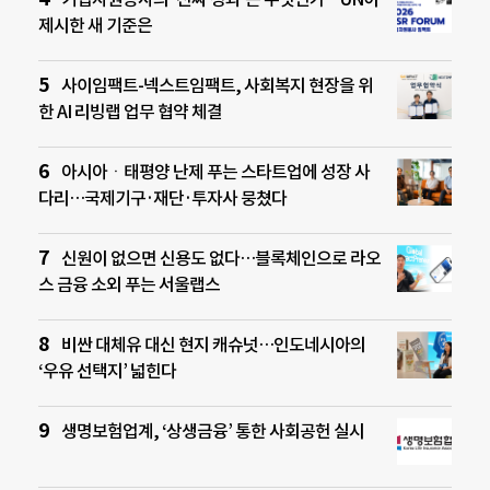
제시한 새 기준은
사이임팩트-넥스트임팩트, 사회복지 현장을 위
한 AI 리빙랩 업무 협약 체결
아시아ㆍ태평양 난제 푸는 스타트업에 성장 사
다리…국제기구·재단·투자사 뭉쳤다
신원이 없으면 신용도 없다…블록체인으로 라오
스 금융 소외 푸는 서울랩스
비싼 대체유 대신 현지 캐슈넛…인도네시아의
‘우유 선택지’ 넓힌다
생명보험업계, ‘상생금융’ 통한 사회공헌 실시