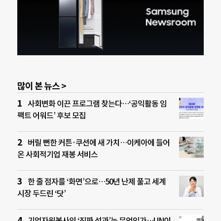
많이 본 뉴스 >
사회변화 이끈 프로그램 찾는다…‘공익활동 임
팩트 어워드’ 후보 모집
버릴 뻔한 커튼·쿠션에 새 가치…이케아에 들어
온 사회적기업 재봉 서비스
한 줄 점자를 ‘화면’으로…50년 난제 풀고 세계
시장 두드린 ‘닷’
기업자원봉사의 ‘진짜 성과’는 무엇인가…UN이