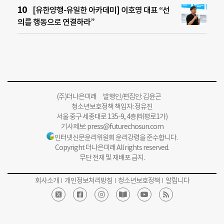
[유한양행-유일한 아카데미] 이호영 대표 “선
의를 행동으로 연결하라”
(주)더나은미래 발행인/편집인: 김윤곤
청소년보호정책 책임자: 정유진
서울 중구 세종대로 135-9, 4층(태평로1가)
기사제보:
press@futurechosun.com
인터넷신문윤리위원회 윤리강령을 준수합니다.
Copyright 더나은미래 All rights reserved.
무단 전재 및 재배포 금지.
회사소개
개인정보처리방침
청소년보호정책
알립니다