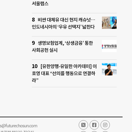
서울랩스
비싼 대체유 대신 현지 캐슈넛…
인도네시아의 ‘우유 선택지’ 넓힌다
생명보험업계, ‘상생금융’ 통한
사회공헌 실시
[유한양행-유일한 아카데미] 이
호영 대표 “선의를 행동으로 연결하
라”
ss@futurechosun.com