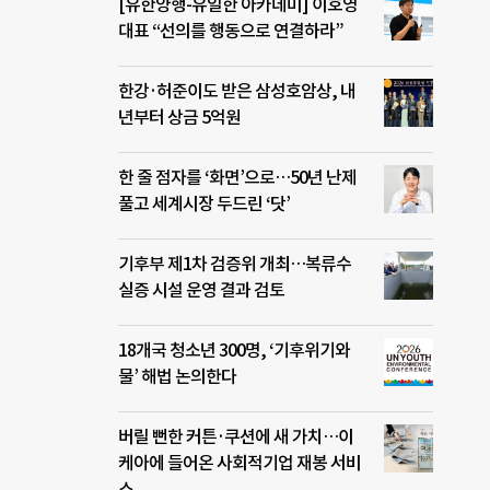
[유한양행-유일한 아카데미] 이호영
대표 “선의를 행동으로 연결하라”
한강·허준이도 받은 삼성호암상, 내
년부터 상금 5억원
한 줄 점자를 ‘화면’으로…50년 난제
풀고 세계시장 두드린 ‘닷’
기후부 제1차 검증위 개최…복류수
실증 시설 운영 결과 검토
18개국 청소년 300명, ‘기후위기와
물’ 해법 논의한다
버릴 뻔한 커튼·쿠션에 새 가치…이
케아에 들어온 사회적기업 재봉 서비
스