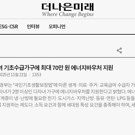
ESG·CSR
인터뷰
오피니언
녀 기초수급가구에 최대 70만 원 에너지바우처 지원
025년 11월 21일
13:53
부는 ‘국민기초생활보장법’에 따른 생계·의료·주거·교육급여 수급자 
만 자녀가 2명 이상인 다자녀 가구에 에너지바우처를 지원한다고 밝혔다. 에
계층이 냉·난방에 필요한 전기·도시가스·지역난방·등유·연탄·LPG 등을
록 지원하는 제도다. 소득 요건과 함께 세대원 특성 요건을 충족해야 하며, 
65세 이상 노인 ▲7세 이하 영유아 ▲장애인 ▲임산부 ▲중증·희귀·난치
족 ▲소년소녀가정·가정위탁보호아동 ▲2자녀 이상 다자녀가구 중 한 
대상이 된다. 이번 대상 확대는 겨울철 한파를 앞두고 에너지복지 사각지대
 완화를 위해 추진된 조치다. 정부는 이번에 새로 포함된 다자녀가구에 대해