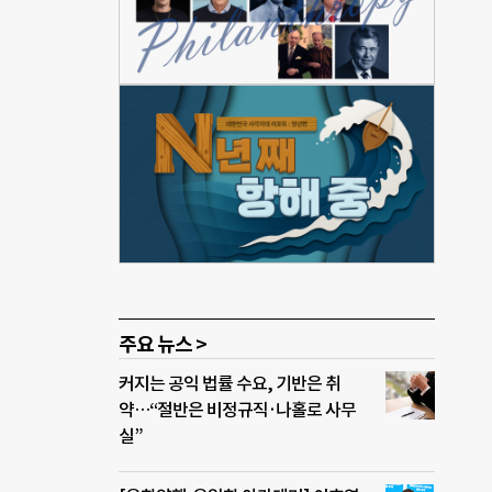
 차
 실
금차
까지
군·
에너지
지다.
합하
사용
없이
주요 뉴스 >
커지는 공익 법률 수요, 기반은 취
약…“절반은 비정규직·나홀로 사무
실”