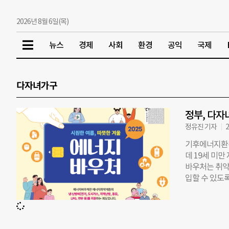
2026년 8월 6일(목)
뉴스
경제
사회
환경
공익
국제
다자녀가구
정부, 다자
정유진 기자
2
기후에너지환경
데 19세 미
바우처는 취약
입할 수 있도
구성원 중 ▲
자 ▲한부모가
도 포함되면 
와 민생 부담