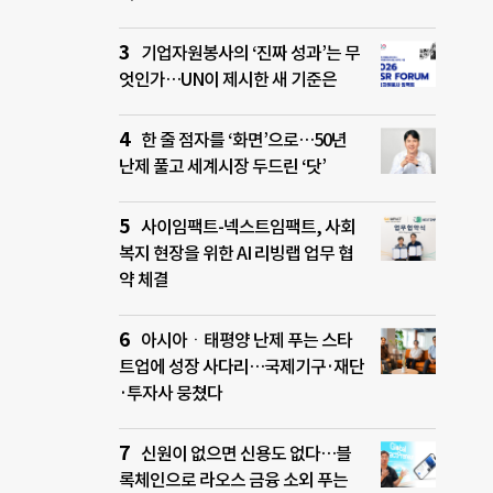
기업자원봉사의 ‘진짜 성과’는 무
엇인가…UN이 제시한 새 기준은
한 줄 점자를 ‘화면’으로…50년
난제 풀고 세계시장 두드린 ‘닷’
사이임팩트-넥스트임팩트, 사회
복지 현장을 위한 AI 리빙랩 업무 협
약 체결
아시아ㆍ태평양 난제 푸는 스타
트업에 성장 사다리…국제기구·재단
·투자사 뭉쳤다
신원이 없으면 신용도 없다…블
록체인으로 라오스 금융 소외 푸는