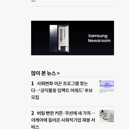
많이 본 뉴스 >
사회변화 이끈 프로그램 찾는
다…‘공익활동 임팩트 어워드’ 후보
모집
버릴 뻔한 커튼·쿠션에 새 가치…
이케아에 들어온 사회적기업 재봉 서
비스