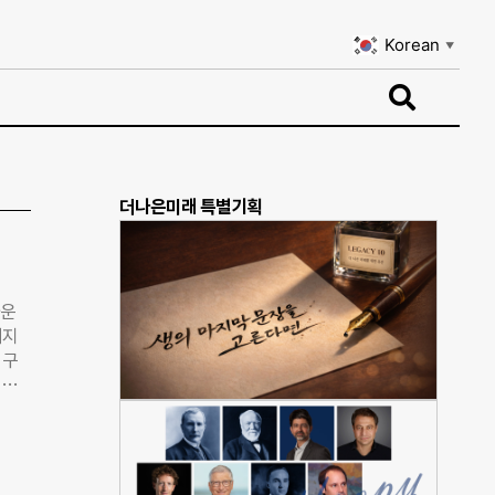
Korean
▼
Korean
▼
더나은미래 특별기획
가운
너지
 구
세대
질환
명이라
 해소
 내년