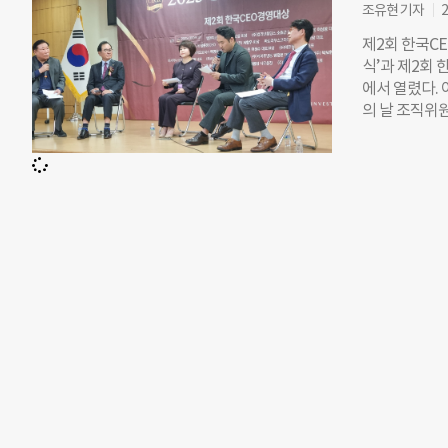
으로 집계됐다. 
조유현 기자
2
에 달해 상대
제2회 한국CE
번 조사는 신
식’과 제2회
통한 결제는 
에서 열렸다. 
나은미래 기
의 날 조직위
비롯해 정·재
과 사회적 책
와 신동윤 아
를 실천하는 
새로운 도약을 
좋은 사회를 
플랫폼으로 발
진행됐으며, 
열린 패널토론
애국자’라는 
과 상생이 시
리더십이 필요
대사로 배우 
예를 안았다.
헌리더 홍익정