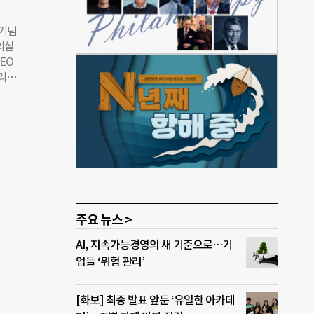
%)
“이
 기념
등을
의실
 더
EO
총리를
 역할
 교수
 파괴
고
영이
하는
팅식이
어
O는
주요 뉴스 >
초협업
AI, 지속가능경영의 새 기준으로…기
혁적
업들 ‘위험 관리’
홍보
 영
회공
[화보] 최종 발표 앞둔 ‘유일한 아카데
상봉