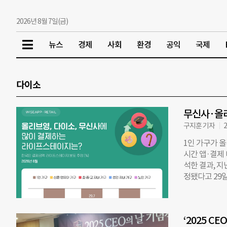
2026년 8월 7일(금)
뉴스
경제
사회
환경
공익
국제
다이소
무신사·올리
구지훈 기자
2
1인 가구가 올
시간 앱·결제
석한 결과, 지
정됐다고 29일
리브영(44.4
도 차가 확인됐
지했다. 올리브영
‘2025 
고, 무신사는 7