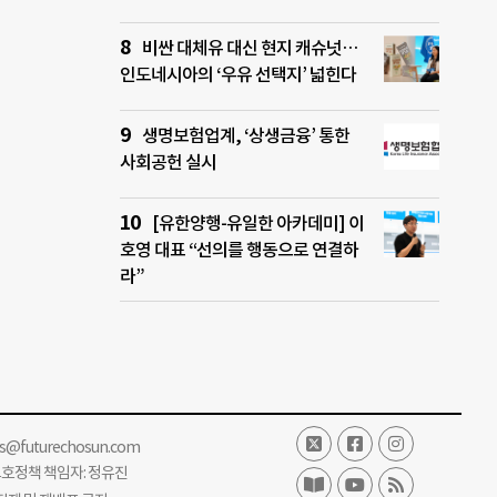
비싼 대체유 대신 현지 캐슈넛…
인도네시아의 ‘우유 선택지’ 넓힌다
생명보험업계, ‘상생금융’ 통한
사회공헌 실시
[유한양행-유일한 아카데미] 이
호영 대표 “선의를 행동으로 연결하
라”
ss@futurechosun.com
보호정책 책임자: 정유진