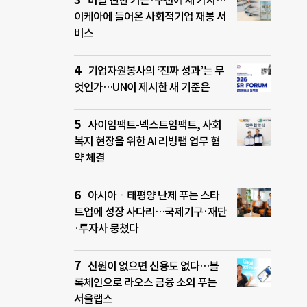
버릴 뻔한 커튼·쿠션에 새 가치…
이케아에 들어온 사회적기업 재봉 서
비스
기업자원봉사의 ‘진짜 성과’는 무
엇인가…UN이 제시한 새 기준은
사이임팩트-넥스트임팩트, 사회
복지 현장을 위한 AI 리빙랩 업무 협
약 체결
아시아ㆍ태평양 난제 푸는 스타
트업에 성장 사다리…국제기구·재단
·투자사 뭉쳤다
신원이 없으면 신용도 없다…블
록체인으로 라오스 금융 소외 푸는
서울랩스