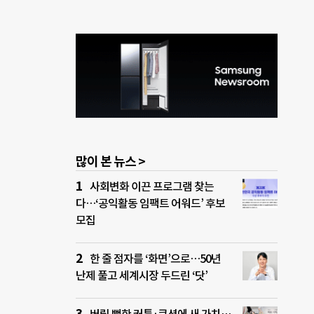
많이 본 뉴스 >
사회변화 이끈 프로그램 찾는
다…‘공익활동 임팩트 어워드’ 후보
모집
한 줄 점자를 ‘화면’으로…50년
난제 풀고 세계시장 두드린 ‘닷’