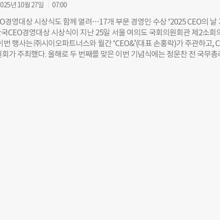
이와 달리 다이소는 30·40대 결제 비중이 49.0%(30대 23.6%, 40대 25.4
025년 10월 27일
07:00
적으로 허리층인 중장년층의 이용이 두드러졌다. 한편, 와이즈앱·리테일은 
O경영대상 시상식도 함께 열려…17개 부문 경영인 수상 ‘2025 CEO의 날
용·체크카드 결제 내역을 토대로 추산한 수치다. 계좌이체나 현금, 상품권 
 한국CEO경영대상 시상식이 지난 25일 서울 여의도 국회의원회관 제2소회
집계에서 제외돼 실제 기업 매출과는 차이가 있을 수 있다”고 말했다. 구지훈
이번 행사는 ㈜시이오파트너스와 월간 ‘CEO&’(대표 손홍락)가 주관하고, C
자
원회가 주최했다. 올해로 두 번째를 맞은 이번 기념식에는 정운찬 전 국무
계 인사들이 참석했다. 이들은 빠르게 변화하는 경영 환경 속에서 기업인의
임을 논의하며, 지속 가능한 경영의 방향을 모색했다. 행사는 홍대순 광운대
나애드 대표의 사회로 진행됐다. 정운찬 전 국무총리는 환영사에서 “창조적
기업가들이 대한민국의 역동성을 이끌어왔다”며 “오늘은 그 열정을 기억하
다짐하는 자리”라고 말했다. 이어 손홍락 대표는 “CEO의 날은 ‘좋은 경
만든다’는 믿음에서 출발했다”며 “기업의 사회적 책임과 윤리경영을 확산
전시키겠다”고 강조했다. 기념식에서는 ‘CEO 대헌장’ 낭독과 케이크 커
이승한 조직위원장이 ‘시대의 리더십과 통찰’을 주제로 기조강연을 했다. 이
에서는 맹명관 맹명관마케팅아카데미 대표가 좌장을 맡아 ‘대한민국 CE
주제로 토론이 이어졌다. 윤은기 한국협업발전포럼 회장은 “협업을 넘어 
대적 과제”라고 밝혔고, 김병주 참약사그룹 대표는 “수평적이고 유연한 변
하다”고 말했다. 이날 제2회 한국CEO경영대상 시상식도 함께 진행됐다. 
전광렬이 위촉됐으며, 17개 부문에서 각 산업을 대표하는 경영인들이 수상의
 고객우선 가치경영 인재제일 부문은 박영주 다이소 대표가 수상했으며, 사
신 부문에는 권오섭 엘앤피코스메틱 회장, 소효근 컬리넌홀딩스 대표, 이