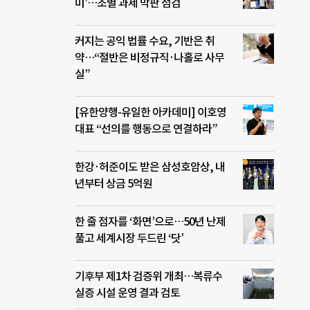
미’…조별 과제 막판 점검
커지는 공익 법률 수요, 기반은 취
약…“절반은 비정규직·나홀로 사무
실”
[유한양행-유일한 아카데미] 이호영
대표 “선의를 행동으로 연결하라”
한강·허준이도 받은 삼성호암상, 내
년부터 상금 5억원
한 줄 점자를 ‘화면’으로…50년 난제
풀고 세계시장 두드린 ‘닷’
기후부 제1차 검증위 개최…복류수
실증 시설 운영 결과 검토