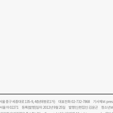
울 중구 세종대로 135-9, 4층(태평로1가) 대표전화: 02-732-7868 기사제보:
pre
울 아 02271 등록(발행)일자: 2012년 9월 25일 발행인/편집인: 김윤곤 청소년