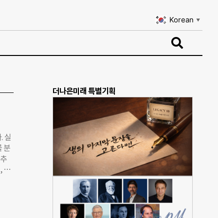
Korean
▼
Korean
▼
더나은미래 특별기획
. 실
 분
 추
, 올
 온
 차
기록했
한 것