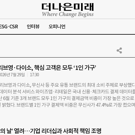
ESG·CSR
인터뷰
오피니언
브영·다이소, 핵심 고객은 모두 ‘1인 가구’
026년 7월 29일
17:30
리브영과 다이소, 무신사 등 주요 유통 브랜드의 최대 소비 주체로 부상했다
 데이터 분석 서비스 와이즈앱·리테일은 국내 신용·체크카드 결제 데이터를
난 6월 기준 3개 브랜드 모두 1인 가구의 결제금액 비중이 가장 높은 것으로
 밝혔다. 브랜드별 1인 가구 결제액 비중은 무신사가 47.4%로 가장 컸으며
%)과 다이소(29.7%)가 그 뒤를 이었다. 연령대별 소비 패턴에서는 브랜드 간
다. 최근 3개월(4~6월) 기준 올리브영과 무신사는 청년층의 지출이 과반을
은 30대 이하 소비 비중이 56.5%(20대 이하 28.4%, 30대 28.1%)를 
CEO의 날’ 열려…기업 리더십과 사회적 책임 조명
2.2%(20대 이하 27.2%, 30대 45.0%)에 달해 저연령층의 선호도가 우세