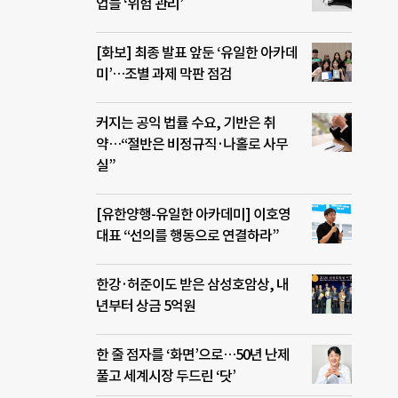
업들 ‘위험 관리’
[화보] 최종 발표 앞둔 ‘유일한 아카데
미’…조별 과제 막판 점검
커지는 공익 법률 수요, 기반은 취
약…“절반은 비정규직·나홀로 사무
실”
[유한양행-유일한 아카데미] 이호영
대표 “선의를 행동으로 연결하라”
한강·허준이도 받은 삼성호암상, 내
년부터 상금 5억원
한 줄 점자를 ‘화면’으로…50년 난제
풀고 세계시장 두드린 ‘닷’