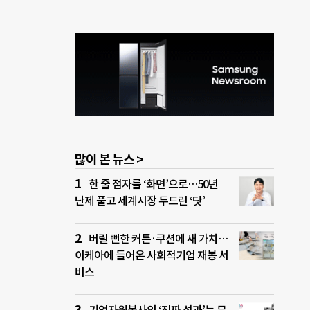
많이 본 뉴스 >
한 줄 점자를 ‘화면’으로…50년
난제 풀고 세계시장 두드린 ‘닷’
버릴 뻔한 커튼·쿠션에 새 가치…
이케아에 들어온 사회적기업 재봉 서
비스