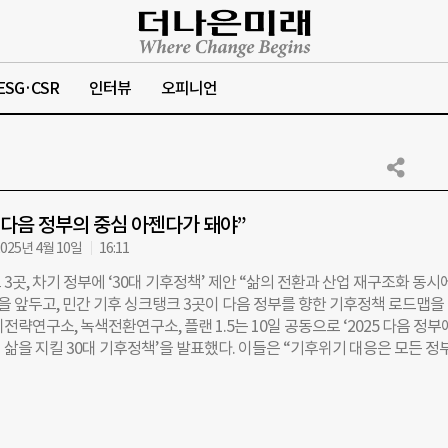
ESG·CSR
인터뷰
오피니언
 다음 정부의 중심 아젠다가 돼야”
025년 4월 10일
16:11
3곳, 차기 정부에 ‘30대 기후정책’ 제안 “삶의 전환과 산업 재구조화 동시
선을 앞두고, 민간 기후 싱크탱크 3곳이 다음 정부를 향한 기후정책 로드맵을
전략연구소, 녹색전환연구소, 플랜 1.5는 10일 공동으로 ‘2025 다음 정부
삶을 지킬 30대 기후정책’을 발표했다. 이들은 “기후위기 대응은 모든 정
되어야 한다”며, “국가 시스템과 시민의 삶 전반을 기후 중심으로 재편할 때
이들은 앞서 지난 2월에도 ‘10대 기후정책 제안’을 공개한 바 있다. 이번 제
한 것으로 ▲민주주의 ▲경제산업 ▲에너지전환 ▲생활 ▲돌봄 ▲지역 등 
총 30개 정책 과제를 담고 있다. 제안서는 먼저 ‘민주주의 부문’에서 기후