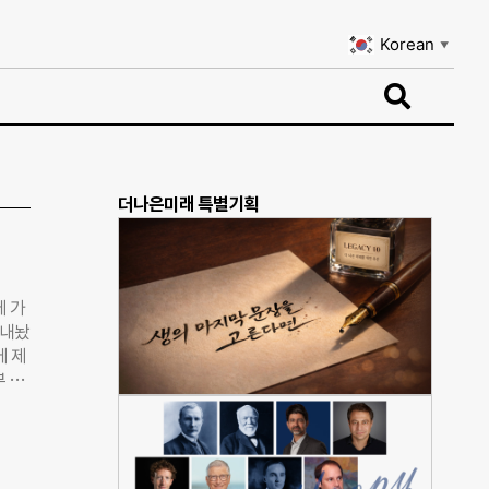
Korean
▼
Korean
▼
더나은미래 특별기획
에 가
 내놨
에 제
부 정
”라
안서
6개
정책