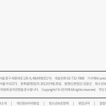
울 중구 세종대로 135-9, 4층(태평로1가) 대표전화: 02-732-7868 기사제보:
pre
울 아 02271 등록(발행)일자: 2012년 9월 25일 발행인/편집인: 김윤곤 청소년
위원회 윤리강령을 준수합니다.
Copyright 더나은미래 All rights reserved. 무
사소개
개인정보처리방침
청소년보호정책
편집규약
알립