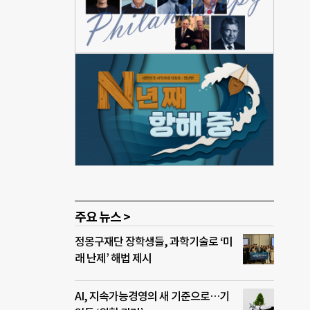
하고,
 제
원회
지능
고,
 특별
풍력
 수
기관은
주요 뉴스 >
정몽구재단 장학생들, 과학기술로 ‘미
래 난제’ 해법 제시
AI, 지속가능경영의 새 기준으로…기