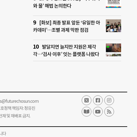
와 물’ 해법 논의한다
[화보] 최종 발표 앞둔 ‘유일한 아
카데미’…조별 과제 막판 점검
발달지연 늘지만 지원은 제각
각…‘검사 이후’ 잇는 플랫폼 나왔다
ss@futurechosun.com
보호정책 책임자: 정유진
단 전재 및 재배포 금지.
니다