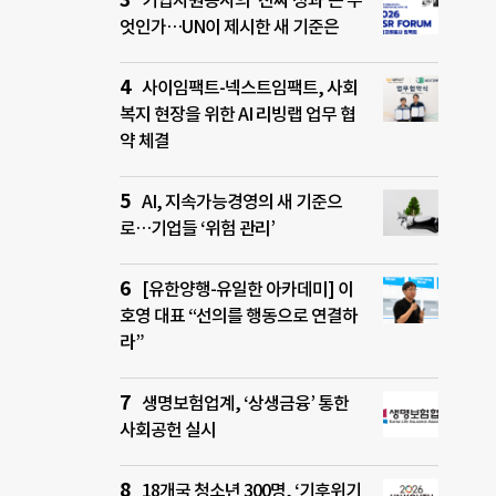
기업자원봉사의 ‘진짜 성과’는 무
엇인가…UN이 제시한 새 기준은
사이임팩트-넥스트임팩트, 사회
복지 현장을 위한 AI 리빙랩 업무 협
약 체결
AI, 지속가능경영의 새 기준으
로…기업들 ‘위험 관리’
[유한양행-유일한 아카데미] 이
호영 대표 “선의를 행동으로 연결하
라”
생명보험업계, ‘상생금융’ 통한
사회공헌 실시
18개국 청소년 300명, ‘기후위기