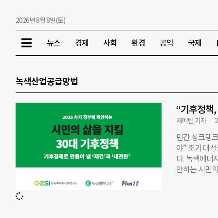
2026년 8월 8일(토)
뉴스
경제
사회
환경
공익
국제
녹색산업공급망법
“기후정책,
채예빈 기자
2
민간 싱크탱크 
야” 조기 대
다. 녹색에너지
안하는 시민의 
책의 전제가 
고 강조했다. 
는 이를 확장
부문으로 나뉜 