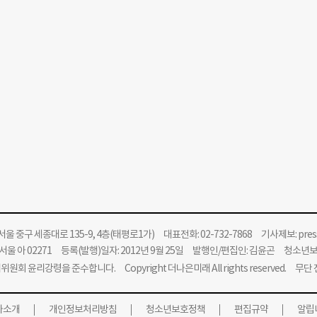
울 중구 세종대로 135-9, 4층(태평로1가) 대표전화: 02-732-7868 기사제보:
pre
울 아 02271 등록(발행)일자: 2012년 9월 25일 발행인/편집인: 김윤곤 청소년
위원회 윤리강령을 준수합니다.
Copyright 더나은미래 All rights reserved. 무
사소개
개인정보처리방침
청소년보호정책
편집규약
알립