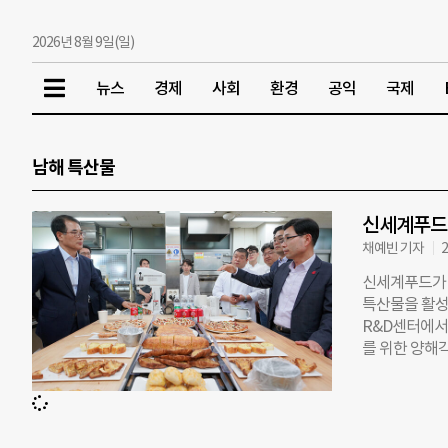
2026년 8월 9일(일)
뉴스
경제
사회
환경
공익
국제
남해 특산물
신세계푸드,
채예빈 기자
2
신세계푸드가 
특산물을 활성
R&D센터에서
를 위한 양해
을 생산하고 소
여하는 가치소
충남 남해군 군
지도를 높이고