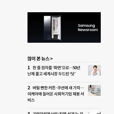
많이 본 뉴스 >
한 줄 점자를 ‘화면’으로…50년
난제 풀고 세계시장 두드린 ‘닷’
버릴 뻔한 커튼·쿠션에 새 가치…
이케아에 들어온 사회적기업 재봉 서
비스