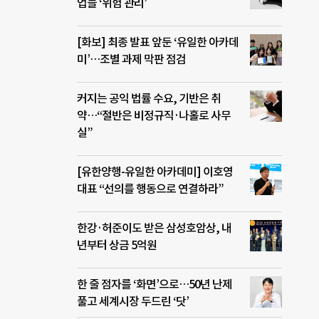
업들 ‘위험 관리’
[화보] 최종 발표 앞둔 ‘유일한 아카데
미’…조별 과제 막판 점검
커지는 공익 법률 수요, 기반은 취
약…“절반은 비정규직·나홀로 사무
실”
[유한양행-유일한 아카데미] 이호영
대표 “선의를 행동으로 연결하라”
한강·허준이도 받은 삼성호암상, 내
년부터 상금 5억원
한 줄 점자를 ‘화면’으로…50년 난제
풀고 세계시장 두드린 ‘닷’