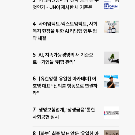
기업자원봉사의 ‘진짜 성과’는 무
엇인가…UN이 제시한 새 기준은
사이임팩트-넥스트임팩트, 사회
복지 현장을 위한 AI 리빙랩 업무 협
약 체결
AI, 지속가능경영의 새 기준으
로…기업들 ‘위험 관리’
[유한양행-유일한 아카데미] 이
호영 대표 “선의를 행동으로 연결하
라”
생명보험업계, ‘상생금융’ 통한
사회공헌 실시
[화보] 최종 발표 앞둔 ‘유일한 아