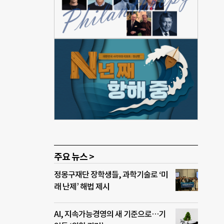
재료
계푸
치아바
에도
너에
트렌
위한
om
주요 뉴스 >
정몽구재단 장학생들, 과학기술로 ‘미
래 난제’ 해법 제시
AI, 지속가능경영의 새 기준으로…기