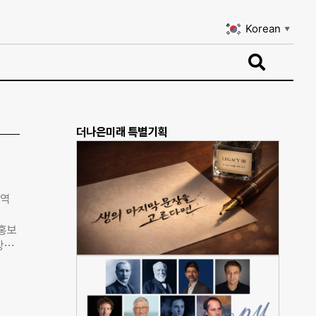
Korean
▼
Korean
▼
더나은미래 특별기획
지역
·홍보
상품
에 기
 장
 인
계푸드