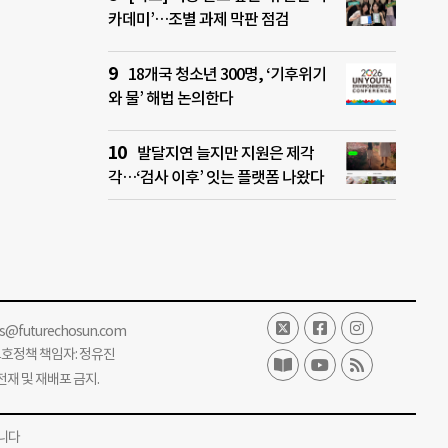
카데미’…조별 과제 막판 점검
18개국 청소년 300명, ‘기후위기
와 물’ 해법 논의한다
발달지연 늘지만 지원은 제각
각…‘검사 이후’ 잇는 플랫폼 나왔다
ss@futurechosun.com
보호정책 책임자: 정유진
단 전재 및 재배포 금지.
니다