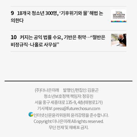
18개국 청소년 300명, ‘기후위기와 물’ 해법 논
의한다
커지는 공익 법률 수요, 기반은 취약…“절반은
비정규직·나홀로 사무실”
(주)더나은미래 발행인/편집인: 김윤곤
청소년보호정책 책임자: 정유진
서울 중구 세종대로 135-9, 4층(태평로1가)
기사제보:
press@futurechosun.com
인터넷신문윤리위원회 윤리강령을 준수합니다.
Copyright 더나은미래 All rights reserved.
무단 전재 및 재배포 금지.