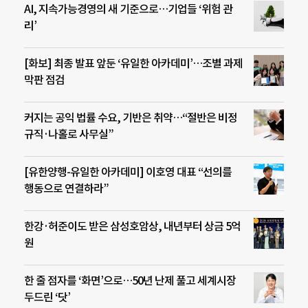
AI, 지속가능경영의 새 기준으로…기업들 ‘위험 관
리’
[화보] 최종 발표 앞둔 ‘유일한 아카데미’…조별 과제
막판 점검
커지는 공익 법률 수요, 기반은 취약…“절반은 비정
규직·나홀로 사무실”
[유한양행-유일한 아카데미] 이호영 대표 “선의를
행동으로 연결하라”
한강·허준이도 받은 삼성호암상, 내년부터 상금 5억
원
한 줄 점자를 ‘화면’으로…50년 난제 풀고 세계시장
두드린 ‘닷’