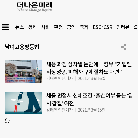
뉴스
경제
사회
환경
공익
국제
ESG·CSR
인터뷰
오
남녀고용평등법
채용 과정 성차별 논란에…정부 “기업엔
시정명령, 피해자 구제절차도 마련”
강태연 인턴기자
2021년 3월 16일
채용 면접서 신체조건·출산여부 묻는 ‘입
사 갑질’ 여전
강태연 인턴기자
2021년 3월 15일