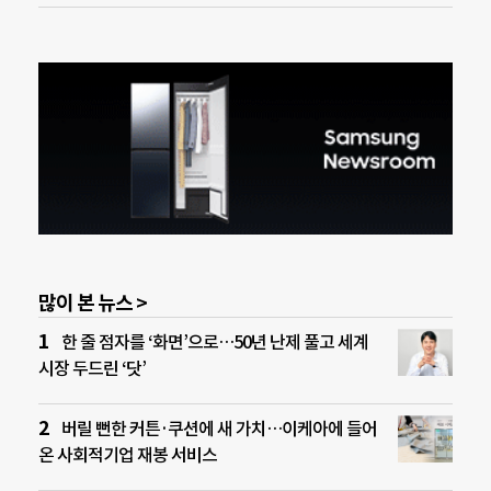
많이 본 뉴스 >
한 줄 점자를 ‘화면’으로…50년 난제 풀고 세계
시장 두드린 ‘닷’
버릴 뻔한 커튼·쿠션에 새 가치…이케아에 들어
온 사회적기업 재봉 서비스