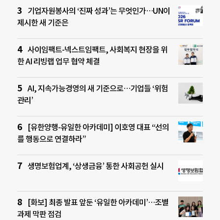
기업자원봉사의 ‘진짜 성과’는 무엇인가…UN이
제시한 새 기준은
사이임팩트-넥스트임팩트, 사회복지 현장을 위
한 AI 리빙랩 업무 협약 체결
AI, 지속가능경영의 새 기준으로…기업들 ‘위험
관리’
[유한양행-유일한 아카데미] 이호영 대표 “선의
를 행동으로 연결하라”
생명보험업계, ‘상생금융’ 통한 사회공헌 실시
[화보] 최종 발표 앞둔 ‘유일한 아카데미’…조별
과제 막판 점검