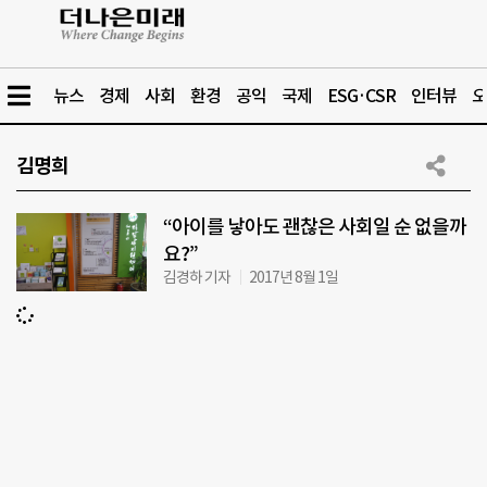
뉴스
경제
사회
환경
공익
국제
ESG·CSR
인터뷰
오
김명희
“아이를 낳아도 괜찮은 사회일 순 없을까
요?”
김경하 기자
2017년 8월 1일