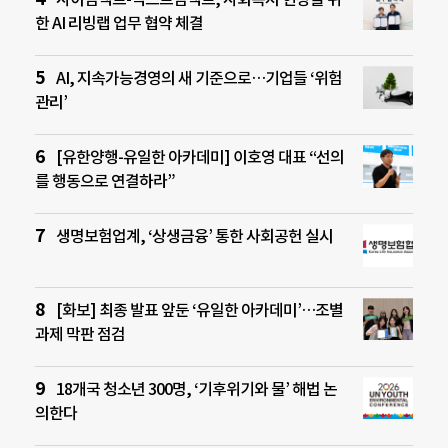
한 AI 리빙랩 업무 협약 체결
AI, 지속가능경영의 새 기준으로…기업들 ‘위험
관리’
[유한양행-유일한 아카데미] 이호영 대표 “선의
를 행동으로 연결하라”
생명보험업계, ‘상생금융’ 통한 사회공헌 실시
[화보] 최종 발표 앞둔 ‘유일한 아카데미’…조별
과제 막판 점검
18개국 청소년 300명, ‘기후위기와 물’ 해법 논
의한다