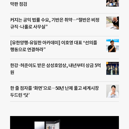
막판 점검
커지는 공익 법률 수요, 기반은 취약…“절반은 비정
규직·나홀로 사무실”
[유한양행-유일한 아카데미] 이호영 대표 “선의를
행동으로 연결하라”
한강·허준이도 받은 삼성호암상, 내년부터 상금 5억
원
한 줄 점자를 ‘화면’으로…50년 난제 풀고 세계시장
두드린 ‘닷’