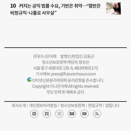
커지는 공익 법률 수요, 기반은 취약…“절반은
비정규직·나홀로 사무실”
(주)더나은미래 발행인/편집인: 김윤곤
청소년보호정책 책임자: 정유진
서울 중구 세종대로 135-9, 4층(태평로1가)
기사제보:
press@futurechosun.com
인터넷신문윤리위원회 윤리강령을 준수합니다.
Copyright 더나은미래 All rights reserved.
무단 전재 및 재배포 금지.
회사소개
개인정보처리방침
청소년보호정책
편집규약
알립니다