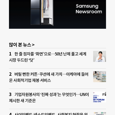
많이 본 뉴스 >
한 줄 점자를 ‘화면’으로…50년 난제 풀고 세계
시장 두드린 ‘닷’
버릴 뻔한 커튼·쿠션에 새 가치…이케아에 들어
온 사회적기업 재봉 서비스
기업자원봉사의 ‘진짜 성과’는 무엇인가…UN이
제시한 새 기준은
사이임팩트-넥스트임팩트, 사회복지 현장을 위