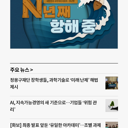
주요 뉴스 >
정몽구재단 장학생들, 과학기술로 ‘미래 난제’ 해법
제시
AI, 지속가능경영의 새 기준으로…기업들 ‘위험 관
리’
[화보] 최종 발표 앞둔 ‘유일한 아카데미’…조별 과제