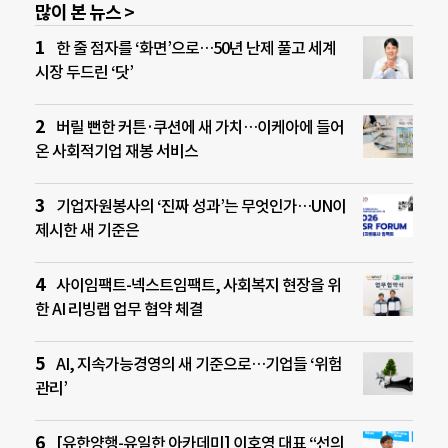
많이 본 뉴스 >
한 줄 점자를 ‘화면’으로…50년 난제 풀고 세계
시장 두드린 ‘닷’
버릴 뻔한 커튼·쿠션에 새 가치…이케아에 들어
온 사회적기업 재봉 서비스
기업자원봉사의 ‘진짜 성과’는 무엇인가…UN이
제시한 새 기준은
사이임팩트-넥스트임팩트, 사회복지 현장을 위
한 AI 리빙랩 업무 협약 체결
AI, 지속가능경영의 새 기준으로…기업들 ‘위험
관리’
[유한양행-유일한 아카데미] 이호영 대표 “선의