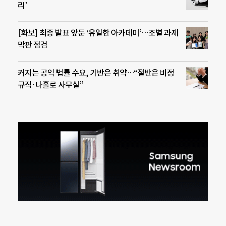
리’
[화보] 최종 발표 앞둔 ‘유일한 아카데미’…조별 과제
막판 점검
커지는 공익 법률 수요, 기반은 취약…“절반은 비정
규직·나홀로 사무실”