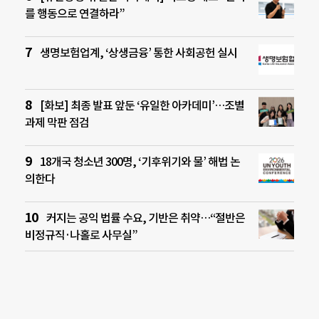
를 행동으로 연결하라”
생명보험업계, ‘상생금융’ 통한 사회공헌 실시
[화보] 최종 발표 앞둔 ‘유일한 아카데미’…조별
과제 막판 점검
18개국 청소년 300명, ‘기후위기와 물’ 해법 논
의한다
커지는 공익 법률 수요, 기반은 취약…“절반은
비정규직·나홀로 사무실”