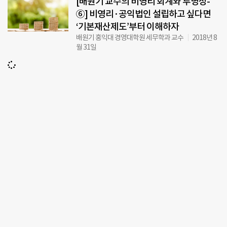
[배원기 교수의 비영리 회계와 투명성-
⑥] 비영리·공익법인 설립하고 싶다면
‘기본재산제도’부터 이해하자
배원기 홍익대 경영대학원 세무학과 교수
2018년 8
월 31일