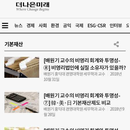
뉴스
경제
사회
환경
공익
국제
ESG·CSR
인터뷰
오
기본재산
[배원기 교수의 비영리 회계와 투명성-
⑧] 비영리법인에 실질 소유자가 있을까?
배원기 홍익대 경영대학원 세무학과 교수
2018년
10월 31일
[배원기 교수의 비영리 회계와 투명성-
⑦] 韓·美·日 기본재산제도 비교
배원기 홍익대 경영대학원 세무학과 교수
2018년 9
월 28일