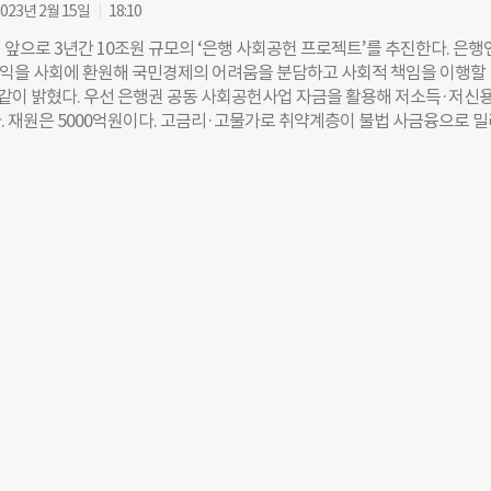
출’이라고 규정했다. 피해자 상당수는 채무 부담으로 토지를 팔거나 사채에
023년 2월 15일
18:10
으로 주거·건강·교육·정신건강 등 전반에 걸쳐 생존권을 위협받고 있다고 
 앞으로 3년간 10조원 규모의 ‘은행 사회공헌 프로젝트’를 추진한다. 은행
과에 따르면 이들 은행은 매년 수백억 원대 이자 수입을 올리고 있으나, 피해
“이익을 사회에 환원해 국민경제의 어려움을 분담하고 사회적 책임을 이행할
과나 구제 조치 없이 문제가 없다는 입장을 고수하고 있다. 캄보디아 현지 
 같이 밝혔다. 우선 은행권 공동 사회공헌사업 자금을 활용해 저소득·저신
DHO의 날리 필로지홍보 담당관은 “한국 은행들이 캄보디아 주민들에게 과도
. 재원은 5000억원이다. 고금리·고물가로 취약계층이 불법 사금융으로 
래하고 있는 현실이 매우 유감”이라며 “KB국민은행과 우리은행은 즉각 자
 데 1500억원, 채무를 성실히 상환 중인 서민들을 위한 저금리 소액대출에 
을 중단하고, 피해자들에게 구제책을 제공해야 한다”고 밝혔다. ‘기업과인
다. 금리 인상에 따른 중소기업의 부담을 해소하기 위해 1600억원을 중소
두 은행은 피해자들의 고통에 책임 있게 응답하고, 대출 시스템 전반을 재점
 활용한다. 농협·신한·우리·하나·국민 등 5대 은행은 공적 보증기관에 대
“앞으로도 피해자 권리 회복과 대출 관행 개선을 위한 노력을 지속해 나갈 것
 기존 연간 2600억원에서 3200억원으로 증액한다. 추가로 드는 재원은 
한편, 유엔
억원이다. 보증배수를 15배 적용하면 3년간 약 3조원 추가 지원하는 것과 같
명했다. 다만 ‘깡통 공약’이 될 수 있다는 지적도 있다. 지난 1월 말 은행
사회공헌기금 5000억원을 조성하겠다고 밝혔다. 이번 발표에 따르면 투입
2800억원이 늘었다. 이번에 내놓은 10조원은 보증배수를 최대 15배 적
숫자다. 일각에서는 “금리 인상으로 가계와 기업 경제는 어려워졌는데 은
 한다는 질타를 받자 급히 대책을 만들고 지원 효과를 과도하게 부풀렸다”는 
 최지은 기자 bloomy@chosun.com