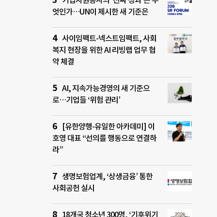
기업자원봉사의 ‘진짜 성과’는 무
엇인가…UN이 제시한 새 기준은
사이임팩트-넥스트임팩트, 사회
복지 현장을 위한 AI 리빙랩 업무 협
약 체결
AI, 지속가능경영의 새 기준으
로…기업들 ‘위험 관리’
[유한양행-유일한 아카데미] 이
호영 대표 “선의를 행동으로 연결하
라”
생명보험업계, ‘상생금융’ 통한
사회공헌 실시
18개국 청소년 300명, ‘기후위기