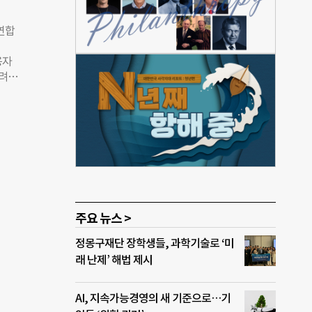
 의존
지적
연합
 주
인권단
용자
한 부
밀려나
회사
900
권네
기업
검해
한 특
”이
3년
다고
연합
되는
용했을
행권은
주요 뉴스 >
비판
정몽구재단 장학생들, 과학기술로 ‘미
래 난제’ 해법 제시
AI, 지속가능경영의 새 기준으로…기