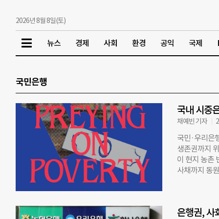
2026년 8월 8일(토)
뉴스
경제
사회
환경
공익
국제
국민은행
국내 시중은
채예빈 기자
2
국민·우리은행
생존권까지 위
이 현지 농촌
사채까지 동원
트워크’는 지난
이로 인한 인권
국 은행의 대
은행권, 사
층을 대상으로 