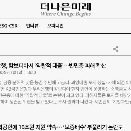
ESG·CSR
인터뷰
오피니언
행, 캄보디아서 ‘약탈적 대출’…빈민층 피해 확산
025년 7월 1일
18:10
, 금융 문해력 낮은 농촌 주민에 고금리·과잉대출 토지 상실·사채 의존 
협 KB국민은행과 우리은행의 캄보디아 현지 법인이 운영하는 소액금융 
 빈곤층에 대한 ‘약탈적 대출’로 논란이 되고 있다. 피해자들은 토지를 빼앗
하며 생존권 위협을 받고 있다는 조사 결과가 나왔다. 시민단체 ‘기업과인
 6월 30일 발표한 보고서에서 두 은행의 현지 소액대출 사업 실태를 분석
 침해 사례를 다뤘다. 보고서 제목은 ‘빈곤을 약탈하는 금융: 캄보디아 진출
출 관행과 현지 인권 영향 실태조사’다. 보고서는 금융 문해력이 낮은 농촌 
회공헌에 10조원 지원 약속… ‘보증배수’ 부풀리기 논란도
한 과도한 대출 권유, 고금리, 강압적 추심, 토지 담보 회수 등의 관행을 ‘