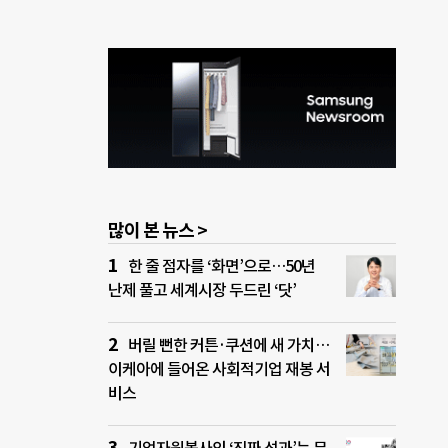
많이 본 뉴스 >
한 줄 점자를 ‘화면’으로…50년
난제 풀고 세계시장 두드린 ‘닷’
버릴 뻔한 커튼·쿠션에 새 가치…
이케아에 들어온 사회적기업 재봉 서
비스