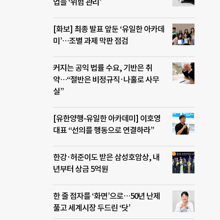
업들 ‘위험 관리’
[화보] 최종 발표 앞둔 ‘유일한 아카데
미’…조별 과제 막판 점검
커지는 공익 법률 수요, 기반은 취
약…“절반은 비정규직·나홀로 사무
실”
[유한양행-유일한 아카데미] 이호영
대표 “선의를 행동으로 연결하라”
한강·허준이도 받은 삼성호암상, 내
년부터 상금 5억원
한 줄 점자를 ‘화면’으로…50년 난제
풀고 세계시장 두드린 ‘닷’