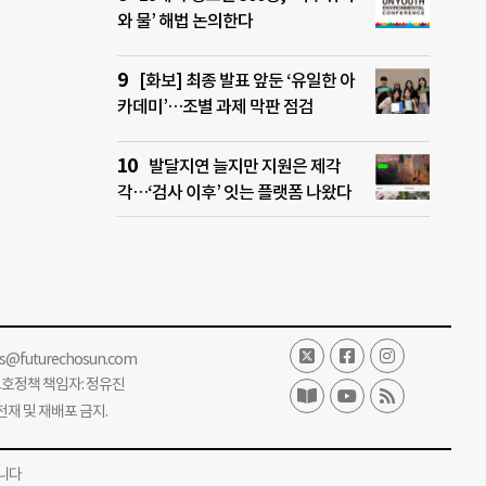
와 물’ 해법 논의한다
[화보] 최종 발표 앞둔 ‘유일한 아
카데미’…조별 과제 막판 점검
발달지연 늘지만 지원은 제각
각…‘검사 이후’ 잇는 플랫폼 나왔다
ss@futurechosun.com
보호정책 책임자: 정유진
단 전재 및 재배포 금지.
니다