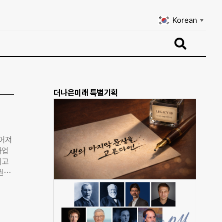
Korean
▼
Korean
▼
더나은미래 특별기획
이어져
사업
기고
권네
하고,
 한
빈민
전형적