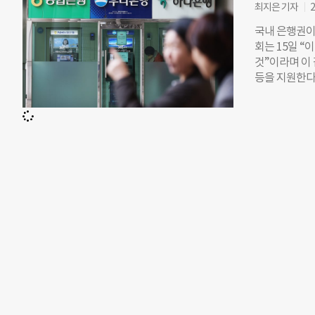
인 약탈적 대
최지은 기자
2
했고, 결과적
국내 은행권이
했다. 조사 결
회는 15일 
민에 대한 사
것”이라며 이
체인 LICA
등을 지원한다
채 위기를 초
지 않도록 하는
의 대출 관행
억원을 지원한
트워크’는 “
보증 재원으로
야 한다”며 
별출연금 총액을
라고 밝혔다. 
간 약 2000
은행연합회는 설
회는 3년간 
재원은 이보다 
때 산출되는 
‘돈 잔치’를
도 나오고 있다.