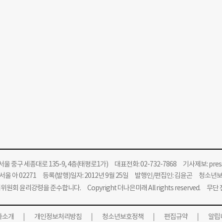
울 중구 세종대로 135-9, 4층(태평로1가) 대표전화: 02-732-7868 기사제보:
pre
울 아 02271 등록(발행)일자: 2012년 9월 25일 발행인/편집인: 김윤곤 청소년
위원회 윤리강령을 준수합니다.
Copyright 더나은미래 All rights reserved. 무
사소개
개인정보처리방침
청소년보호정책
편집규약
알립