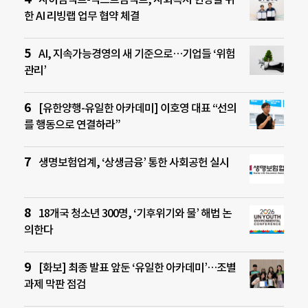
한 AI 리빙랩 업무 협약 체결
AI, 지속가능경영의 새 기준으로…기업들 ‘위험
관리’
[유한양행-유일한 아카데미] 이호영 대표 “선의
를 행동으로 연결하라”
생명보험업계, ‘상생금융’ 통한 사회공헌 실시
18개국 청소년 300명, ‘기후위기와 물’ 해법 논
의한다
[화보] 최종 발표 앞둔 ‘유일한 아카데미’…조별
과제 막판 점검