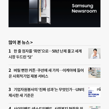
많이 본 뉴스 >
한 줄 점자를 ‘화면’으로…50년 난제 풀고 세계
시장 두드린 ‘닷’
버릴 뻔한 커튼·쿠션에 새 가치…이케아에 들어
온 사회적기업 재봉 서비스
기업자원봉사의 ‘진짜 성과’는 무엇인가…UN이
제시한 새 기준은
사이임팩트-넥스트임팩트, 사회복지 현장을 위