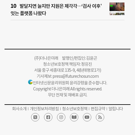
발달지연 늘지만 지원은 제각각…‘검사 이후’
잇는 플랫폼 나왔다
(주)더나은미래 발행인/편집인: 김윤곤
청소년보호정책 책임자: 정유진
서울 중구 세종대로 135-9, 4층(태평로1가)
기사제보:
press@futurechosun.com
인터넷신문윤리위원회 윤리강령을 준수합니다.
Copyright 더나은미래 All rights reserved.
무단 전재 및 재배포 금지.
회사소개
개인정보처리방침
청소년보호정책
편집규약
알립니다