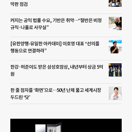
막판 점검
커지는 공익 법률 수요, 기반은 취약…“절반은 비정
규직·나홀로 사무실”
[유한양행-유일한 아카데미] 이호영 대표 “선의를
행동으로 연결하라”
한강·허준이도 받은 삼성호암상, 내년부터 상금 5억
원
한 줄 점자를 ‘화면’으로…50년 난제 풀고 세계시장
두드린 ‘닷’