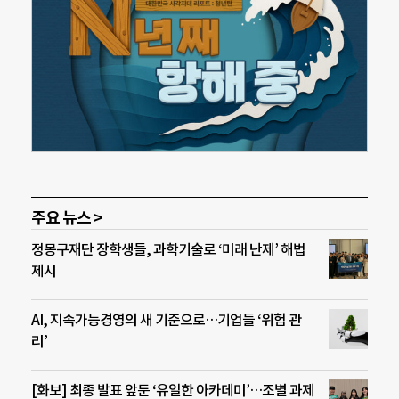
주요 뉴스 >
정몽구재단 장학생들, 과학기술로 ‘미래 난제’ 해법
제시
AI, 지속가능경영의 새 기준으로…기업들 ‘위험 관
리’
[화보] 최종 발표 앞둔 ‘유일한 아카데미’…조별 과제