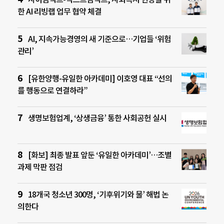
한 AI 리빙랩 업무 협약 체결
AI, 지속가능경영의 새 기준으로…기업들 ‘위험
관리’
[유한양행-유일한 아카데미] 이호영 대표 “선의
를 행동으로 연결하라”
생명보험업계, ‘상생금융’ 통한 사회공헌 실시
[화보] 최종 발표 앞둔 ‘유일한 아카데미’…조별
과제 막판 점검
18개국 청소년 300명, ‘기후위기와 물’ 해법 논
의한다