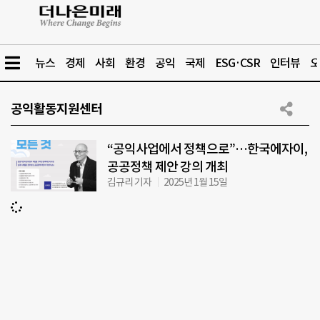
뉴스
경제
사회
환경
공익
국제
ESG·CSR
인터뷰
오
공익활동지원센터
“공익사업에서 정책으로”…한국에자이,
공공정책 제안 강의 개최
김규리 기자
2025년 1월 15일