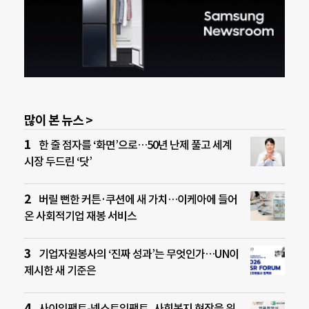
많이 본 뉴스 >
한 줄 점자를 ‘화면’으로…50년 난제 풀고 세계
시장 두드린 ‘닷’
버릴 뻔한 커튼·쿠션에 새 가치…이케아에 들어
온 사회적기업 재봉 서비스
기업자원봉사의 ‘진짜 성과’는 무엇인가…UN이
제시한 새 기준은
사이임팩트-넥스트임팩트, 사회복지 현장을 위