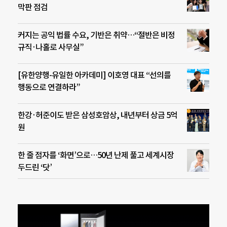
막판 점검
커지는 공익 법률 수요, 기반은 취약…“절반은 비정
규직·나홀로 사무실”
[유한양행-유일한 아카데미] 이호영 대표 “선의를
행동으로 연결하라”
한강·허준이도 받은 삼성호암상, 내년부터 상금 5억
원
한 줄 점자를 ‘화면’으로…50년 난제 풀고 세계시장
두드린 ‘닷’