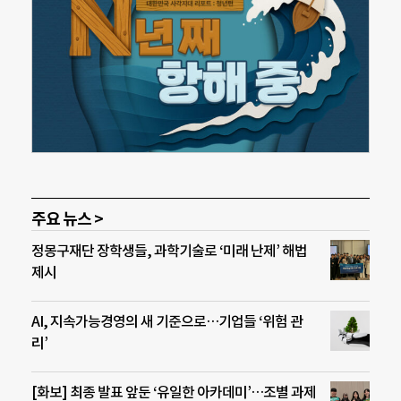
주요 뉴스 >
정몽구재단 장학생들, 과학기술로 ‘미래 난제’ 해법
제시
AI, 지속가능경영의 새 기준으로…기업들 ‘위험 관
리’
[화보] 최종 발표 앞둔 ‘유일한 아카데미’…조별 과제