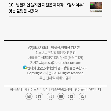
발달지연 늘지만 지원은 제각각…‘검사 이후’
잇는 플랫폼 나왔다
(주)더나은미래 발행인/편집인: 김윤곤
청소년보호정책 책임자: 정유진
서울 중구 세종대로 135-9, 4층(태평로1가)
기사제보:
press@futurechosun.com
인터넷신문윤리위원회 윤리강령을 준수합니다.
Copyright 더나은미래 All rights reserved.
무단 전재 및 재배포 금지.
회사소개
개인정보처리방침
청소년보호정책
편집규약
알립니다