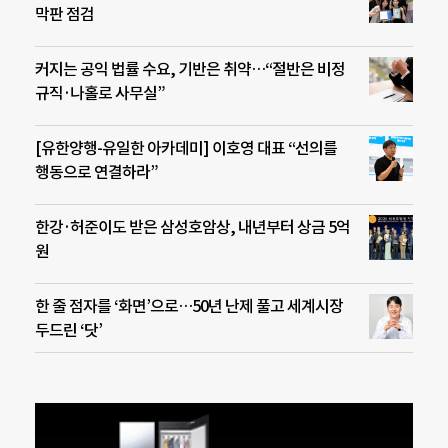
막판 점검
커지는 공익 법률 수요, 기반은 취약…“절반은 비정
규직·나홀로 사무실”
[유한양행-유일한 아카데미] 이호영 대표 “선의를
행동으로 연결하라”
한강·허준이도 받은 삼성호암상, 내년부터 상금 5억
원
한 줄 점자를 ‘화면’으로…50년 난제 풀고 세계시장
두드린 ‘닷’