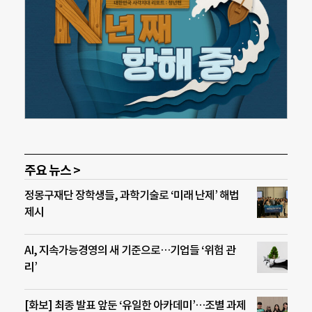
주요 뉴스 >
정몽구재단 장학생들, 과학기술로 ‘미래 난제’ 해법
제시
AI, 지속가능경영의 새 기준으로…기업들 ‘위험 관
리’
[화보] 최종 발표 앞둔 ‘유일한 아카데미’…조별 과제