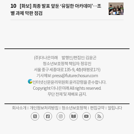
[화보] 최종 발표 앞둔 ‘유일한 아카데미’…조
별 과제 막판 점검
(주)더나은미래 발행인/편집인: 김윤곤
청소년보호정책 책임자: 정유진
서울 중구 세종대로 135-9, 4층(태평로1가)
기사제보:
press@futurechosun.com
인터넷신문윤리위원회 윤리강령을 준수합니다.
Copyright 더나은미래 All rights reserved.
무단 전재 및 재배포 금지.
회사소개
개인정보처리방침
청소년보호정책
편집규약
알립니다