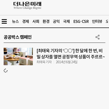
뉴스
경제
사회
환경
공익
국제
ESG·CSR
인터뷰
오
공공박스 캠페인
[최태욱 기자의 ‘○○’] 한 달에 한 번, 비
밀 상자를 열면 공정무역 상품이 주르르~
최태욱 기자
2014년 6월 24일