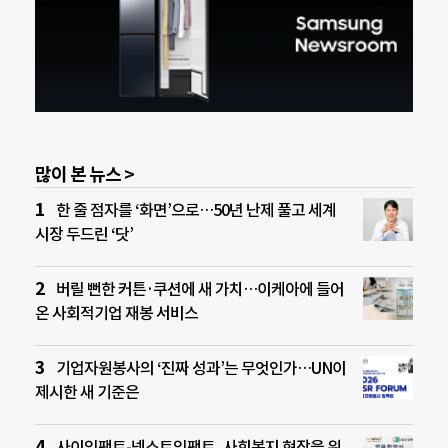
많이 본 뉴스 >
한 줄 점자를 ‘화면’으로…50년 난제 풀고 세계
시장 두드린 ‘닷’
버릴 뻔한 커튼·쿠션에 새 가치…이케아에 들어
온 사회적기업 재봉 서비스
기업자원봉사의 ‘진짜 성과’는 무엇인가…UN이
제시한 새 기준은
사이임팩트-넥스트임팩트, 사회복지 현장을 위