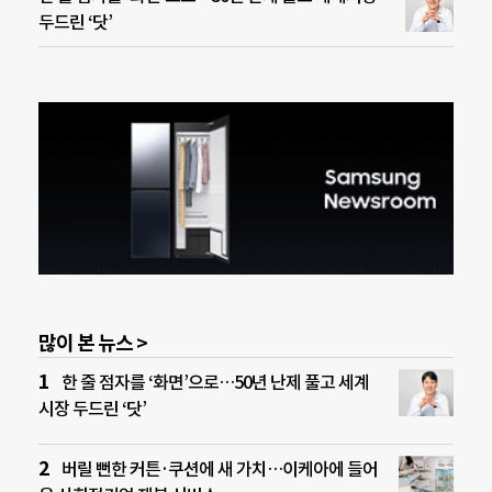
두드린 ‘닷’
많이 본 뉴스 >
한 줄 점자를 ‘화면’으로…50년 난제 풀고 세계
시장 두드린 ‘닷’
버릴 뻔한 커튼·쿠션에 새 가치…이케아에 들어