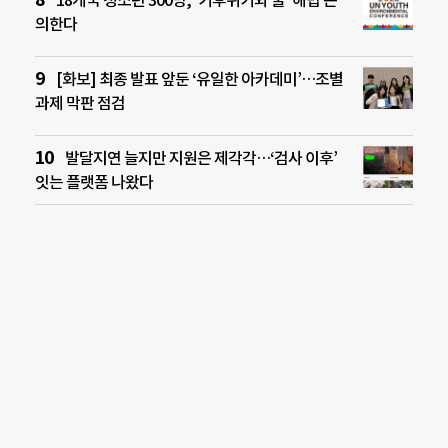
의한다
[화보] 최종 발표 앞둔 ‘유일한 아카데미’…조별
과제 막판 점검
발달지연 늘지만 지원은 제각각…‘검사 이후’
잇는 플랫폼 나왔다