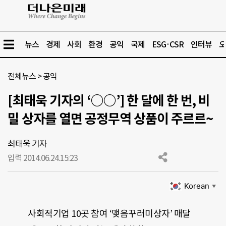
뉴스
경제
사회
환경
공익
국제
ESG·CSR
인터뷰
오
전체뉴스
>
공익
[최태욱 기자의 ‘○○’] 한 달에 한 번, 비
밀 상자를 열면 공정무역 상품이 주르르~
최태욱 기자
입력 2014.06.24.
15:23
Korean
▼
사회적기업 10곳 참여 ‘맺음꾸러미상자’ 매달