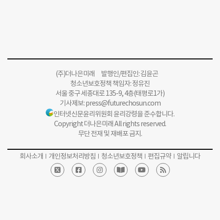
(주)더나은미래 발행인/편집인: 김윤곤
청소년보호정책 책임자: 정유진
서울 중구 세종대로 135-9, 4층(태평로1가)
기사제보:
press@futurechosun.com
인터넷신문윤리위원회 윤리강령을 준수합니다.
Copyright 더나은미래 All rights reserved.
무단 전재 및 재배포 금지.
회사소개
개인정보처리방침
청소년보호정책
편집규약
알립니다