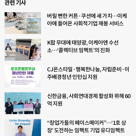
관련 기사
버릴 뻔한 커튼·쿠션에 새 가치…이케
아에 들어온 사회적기업 재봉 서비스
K팝 무대에 태양광, 이케아엔 수선
소…‘콜렉티브 임팩트’의 진화
CJ온스타일·행복한나눔, 자립준비·이
주배경청년 인턴십 지원
신한금융, 사회연대경제 활성화 위해 60
억 지원
“창업가들의 페이스메이커”…‘1호 상
장’ 도전하는 임팩트 기업 유디임팩트