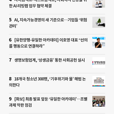
한 AI 리빙랩 업무 협약 체결
AI, 지속가능경영의 새 기준으로…기업들 ‘위험
관리’
[유한양행-유일한 아카데미] 이호영 대표 “선의
를 행동으로 연결하라”
생명보험업계, ‘상생금융’ 통한 사회공헌 실시
18개국 청소년 300명, ‘기후위기와 물’ 해법 논
의한다
[화보] 최종 발표 앞둔 ‘유일한 아카데미’…조별
과제 막판 점검