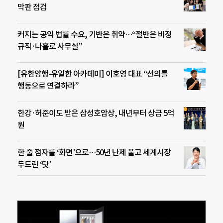
막판 점검
커지는 공익 법률 수요, 기반은 취약…“절반은 비정
규직·나홀로 사무실”
[유한양행-유일한 아카데미] 이호영 대표 “선의를
행동으로 연결하라”
한강·허준이도 받은 삼성호암상, 내년부터 상금 5억
원
한 줄 점자를 ‘화면’으로…50년 난제 풀고 세계시장
두드린 ‘닷’