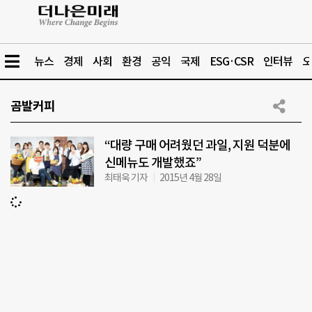
뉴스
경제
사회
환경
공익
국제
ESG·CSR
인터뷰
오
곰발커피
“대량 구매 어려웠던 과일, 지원 덕분에
신메뉴도 개발했죠”
최태욱 기자
2015년 4월 28일