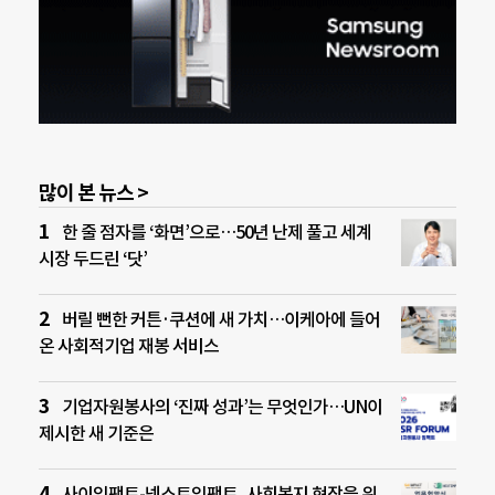
많이 본 뉴스 >
한 줄 점자를 ‘화면’으로…50년 난제 풀고 세계
시장 두드린 ‘닷’
버릴 뻔한 커튼·쿠션에 새 가치…이케아에 들어
온 사회적기업 재봉 서비스
기업자원봉사의 ‘진짜 성과’는 무엇인가…UN이
제시한 새 기준은
사이임팩트-넥스트임팩트, 사회복지 현장을 위