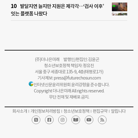
발달지연 늘지만 지원은 제각각…‘검사 이후’
잇는 플랫폼 나왔다
(주)더나은미래 발행인/편집인: 김윤곤
청소년보호정책 책임자: 정유진
서울 중구 세종대로 135-9, 4층(태평로1가)
기사제보:
press@futurechosun.com
인터넷신문윤리위원회 윤리강령을 준수합니다.
Copyright 더나은미래 All rights reserved.
무단 전재 및 재배포 금지.
회사소개
개인정보처리방침
청소년보호정책
편집규약
알립니다