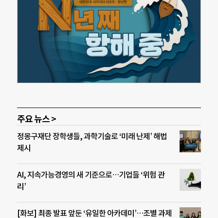
주요 뉴스 >
정몽구재단 장학생들, 과학기술로 ‘미래 난제’ 해법
제시
AI, 지속가능경영의 새 기준으로…기업들 ‘위험 관
리’
[화보] 최종 발표 앞둔 ‘유일한 아카데미’…조별 과제