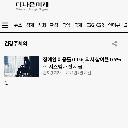
뉴스
경제
사회
환경
공익
국제
ESG·CSR
인터뷰
오
건강주치의
장애인 이용률 0.1%, 의사 참여율 0.5%
… 시스템 개선 시급
김지강 기자
2021년 7월 20일