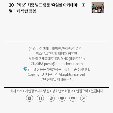
[화보] 최종 발표 앞둔 ‘유일한 아카데미’…조
별 과제 막판 점검
(주)더나은미래 발행인/편집인: 김윤곤
청소년보호정책 책임자: 정유진
서울 중구 세종대로 135-9, 4층(태평로1가)
기사제보:
press@futurechosun.com
인터넷신문윤리위원회 윤리강령을 준수합니다.
Copyright 더나은미래 All rights reserved.
무단 전재 및 재배포 금지.
회사소개
개인정보처리방침
청소년보호정책
편집규약
알립니다