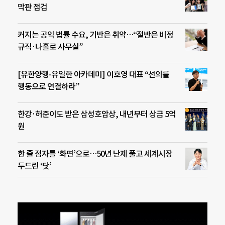
막판 점검
커지는 공익 법률 수요, 기반은 취약…“절반은 비정
규직·나홀로 사무실”
[유한양행-유일한 아카데미] 이호영 대표 “선의를
행동으로 연결하라”
한강·허준이도 받은 삼성호암상, 내년부터 상금 5억
원
한 줄 점자를 ‘화면’으로…50년 난제 풀고 세계시장
두드린 ‘닷’