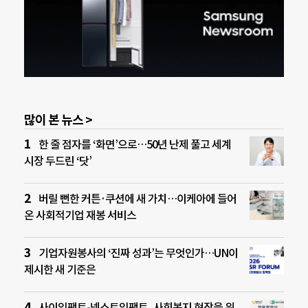
많이 본 뉴스 >
한 줄 점자를 ‘화면’으로…50년 난제 풀고 세계
시장 두드린 ‘닷’
버릴 뻔한 커튼·쿠션에 새 가치…이케아에 들어
온 사회적기업 재봉 서비스
기업자원봉사의 ‘진짜 성과’는 무엇인가…UN이
제시한 새 기준은
사이임팩트-넥스트임팩트, 사회복지 현장을 위