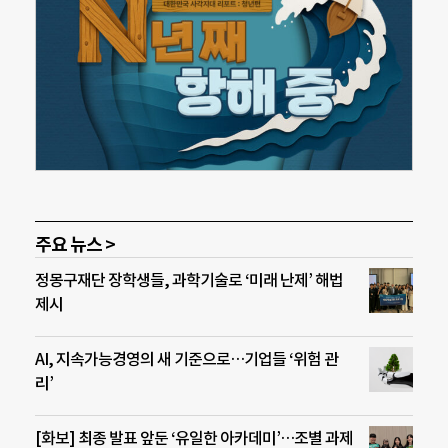
주요 뉴스 >
정몽구재단 장학생들, 과학기술로 ‘미래 난제’ 해법
제시
AI, 지속가능경영의 새 기준으로…기업들 ‘위험 관
리’
[화보] 최종 발표 앞둔 ‘유일한 아카데미’…조별 과제