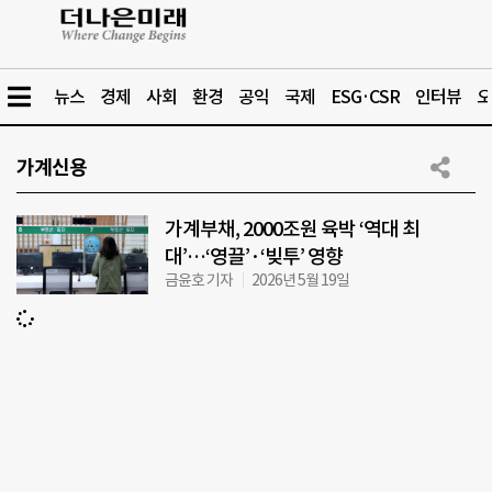
뉴스
경제
사회
환경
공익
국제
ESG·CSR
인터뷰
오
가계신용
가계부채, 2000조원 육박 ‘역대 최
대’…‘영끌’·‘빚투’ 영향
금윤호 기자
2026년 5월 19일