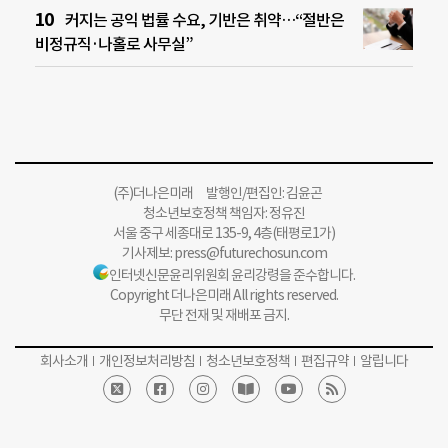
커지는 공익 법률 수요, 기반은 취약…“절반은
비정규직·나홀로 사무실”
(주)더나은미래 발행인/편집인: 김윤곤
청소년보호정책 책임자: 정유진
서울 중구 세종대로 135-9, 4층(태평로1가)
기사제보:
press@futurechosun.com
인터넷신문윤리위원회 윤리강령을 준수합니다.
Copyright 더나은미래 All rights reserved.
무단 전재 및 재배포 금지.
회사소개
개인정보처리방침
청소년보호정책
편집규약
알립니다