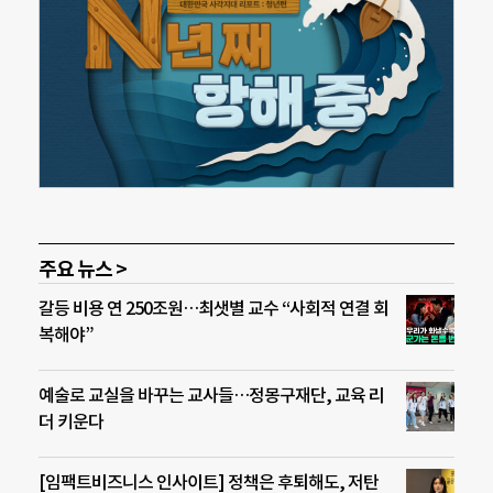
주요 뉴스 >
갈등 비용 연 250조원…최샛별 교수 “사회적 연결 회
복해야”
예술로 교실을 바꾸는 교사들…정몽구재단, 교육 리
더 키운다
[임팩트비즈니스 인사이트] 정책은 후퇴해도, 저탄