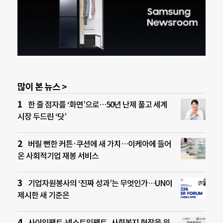
많이 본 뉴스 >
한 줄 점자를 ‘화면’으로…50년 난제 풀고 세계
시장 두드린 ‘닷’
버릴 뻔한 커튼·쿠션에 새 가치…이케아에 들어
온 사회적기업 재봉 서비스
기업자원봉사의 ‘진짜 성과’는 무엇인가…UN이
제시한 새 기준은
사이임팩트-넥스트임팩트, 사회복지 현장을 위