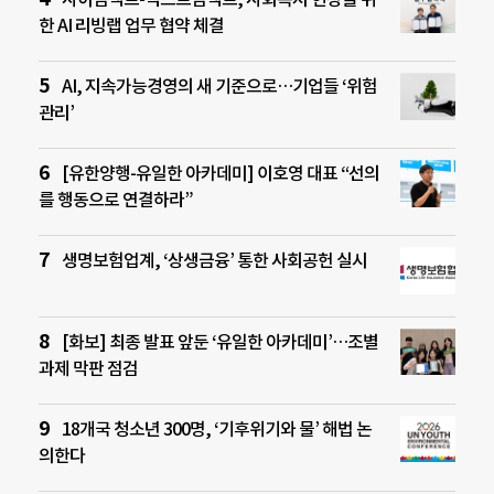
한 AI 리빙랩 업무 협약 체결
AI, 지속가능경영의 새 기준으로…기업들 ‘위험
관리’
[유한양행-유일한 아카데미] 이호영 대표 “선의
를 행동으로 연결하라”
생명보험업계, ‘상생금융’ 통한 사회공헌 실시
[화보] 최종 발표 앞둔 ‘유일한 아카데미’…조별
과제 막판 점검
18개국 청소년 300명, ‘기후위기와 물’ 해법 논
의한다