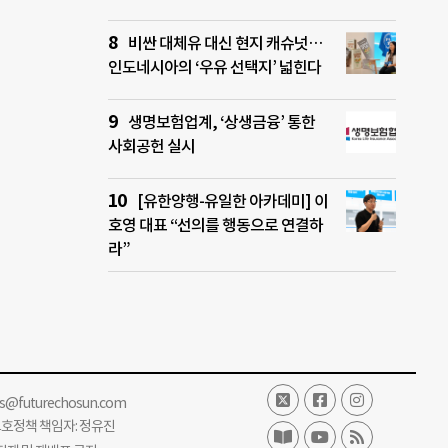
비싼 대체유 대신 현지 캐슈넛…
인도네시아의 ‘우유 선택지’ 넓힌다
생명보험업계, ‘상생금융’ 통한
사회공헌 실시
[유한양행-유일한 아카데미] 이
호영 대표 “선의를 행동으로 연결하
라”
ss@futurechosun.com
보호정책 책임자: 정유진