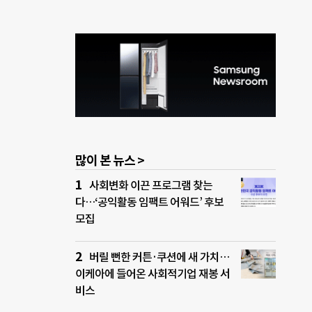
많이 본 뉴스 >
사회변화 이끈 프로그램 찾는
다…‘공익활동 임팩트 어워드’ 후보
모집
버릴 뻔한 커튼·쿠션에 새 가치…
이케아에 들어온 사회적기업 재봉 서
비스