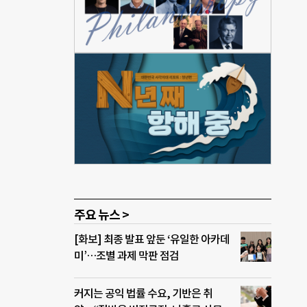
역할,
 요
 개인
녀와
 능력
 열
 인
 보호
기를
주요 뉴스 >
[화보] 최종 발표 앞둔 ‘유일한 아카데
미’…조별 과제 막판 점검
커지는 공익 법률 수요, 기반은 취