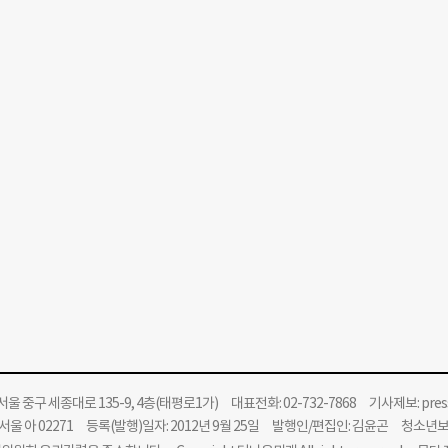
울 중구 세종대로 135-9, 4층(태평로1가) 대표전화: 02-732-7868 기사제보:
pre
울 아 02271 등록(발행)일자: 2012년 9월 25일 발행인/편집인: 김윤곤 청소년