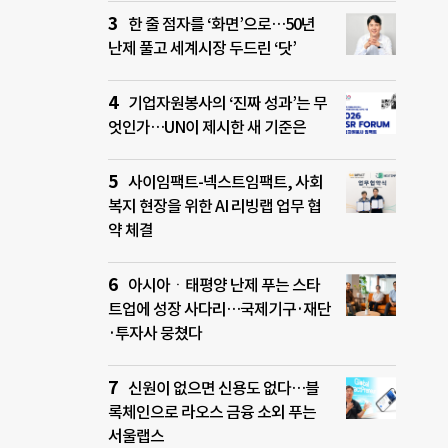
한 줄 점자를 ‘화면’으로…50년
난제 풀고 세계시장 두드린 ‘닷’
기업자원봉사의 ‘진짜 성과’는 무
엇인가…UN이 제시한 새 기준은
사이임팩트-넥스트임팩트, 사회
복지 현장을 위한 AI 리빙랩 업무 협
약 체결
아시아ㆍ태평양 난제 푸는 스타
트업에 성장 사다리…국제기구·재단
·투자사 뭉쳤다
신원이 없으면 신용도 없다…블
록체인으로 라오스 금융 소외 푸는
서울랩스