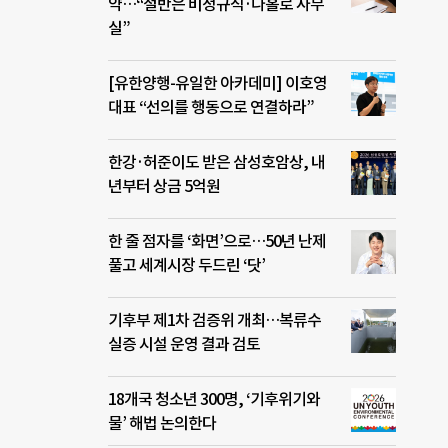
약…“절반은 비정규직·나홀로 사무
실”
[유한양행-유일한 아카데미] 이호영
대표 “선의를 행동으로 연결하라”
한강·허준이도 받은 삼성호암상, 내
년부터 상금 5억원
한 줄 점자를 ‘화면’으로…50년 난제
풀고 세계시장 두드린 ‘닷’
기후부 제1차 검증위 개최…복류수
실증 시설 운영 결과 검토
18개국 청소년 300명, ‘기후위기와
물’ 해법 논의한다