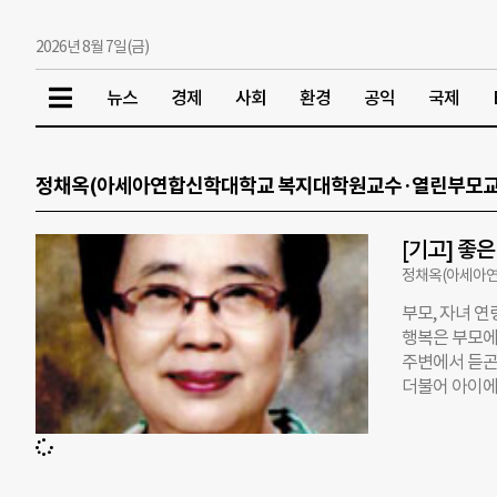
2026년 8월 7일(금)
뉴스
경제
사회
환경
공익
국제
정채옥(아세아연합신학대학교 복지대학원교수·열린부모교
[기고] 좋
정채옥(아세아
부모, 자녀 연
행복은 부모에게
주변에서 듣곤
더불어 아이에
정으로 자녀에
한 우리의 이
건강하고 행복
이 있으며, 