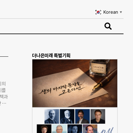
Korean
▼
Korean
▼
더나은미래 특별기획
이의
기를
자책과
 진
를 향
키고
 측면
져야