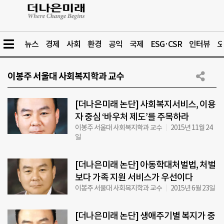
뉴스
경제
사회
환경
공익
국제
ESG·CSR
인터뷰
오
이봉주 서울대 사회복지학과 교수
[더나은미래 논단] 사회복지서비스, 이용
자 중심 ‘바우처 제도’를 주목하라
이봉주 서울대 사회복지학과 교수
2015년 11월 24
일
[더나은미래 논단] 아동학대처벌법, 처벌
보다 가족 지원 서비스가 우선이다
이봉주 서울대 사회복지학과 교수
2015년 6월 23일
[더나은미래 논단] 생애주기별 복지가 중