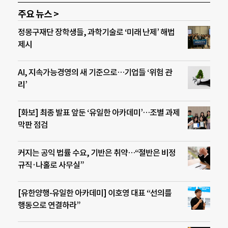
주요 뉴스 >
정몽구재단 장학생들, 과학기술로 ‘미래 난제’ 해법
제시
AI, 지속가능경영의 새 기준으로…기업들 ‘위험 관
리’
[화보] 최종 발표 앞둔 ‘유일한 아카데미’…조별 과제
막판 점검
커지는 공익 법률 수요, 기반은 취약…“절반은 비정
규직·나홀로 사무실”
[유한양행-유일한 아카데미] 이호영 대표 “선의를
행동으로 연결하라”