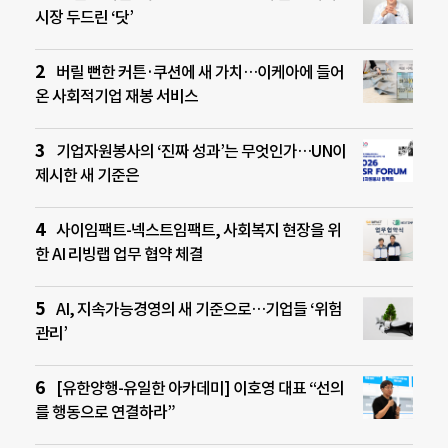
시장 두드린 ‘닷’
버릴 뻔한 커튼·쿠션에 새 가치…이케아에 들어
온 사회적기업 재봉 서비스
기업자원봉사의 ‘진짜 성과’는 무엇인가…UN이
제시한 새 기준은
사이임팩트-넥스트임팩트, 사회복지 현장을 위
한 AI 리빙랩 업무 협약 체결
AI, 지속가능경영의 새 기준으로…기업들 ‘위험
관리’
[유한양행-유일한 아카데미] 이호영 대표 “선의
를 행동으로 연결하라”