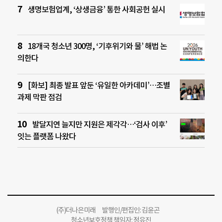
생명보험업계, ‘상생금융’ 통한 사회공헌 실시
18개국 청소년 300명, ‘기후위기와 물’ 해법 논
의한다
[화보] 최종 발표 앞둔 ‘유일한 아카데미’…조별
과제 막판 점검
발달지연 늘지만 지원은 제각각…‘검사 이후’
잇는 플랫폼 나왔다
(주)더나은미래 발행인/편집인: 김윤곤
청소년보호정책 책임자: 정유진