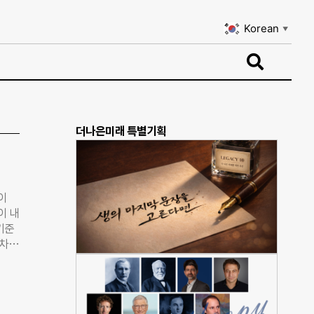
Korean
▼
Korean
▼
더나은미래 특별기획
이
이 내
기준
 차별
 높인
션과
 해
 규모