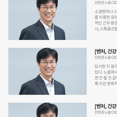
나 성장 단계
안정권 노을 CS
체감하기가 어
소셜벤처나 스
성장을 위한 
를 비롯한 유연
특히, 자원의
적인 근무 환경
노력이 투자자
시, 스톡옵션
은 기업의 리
를 지향하는 
면 그때 미션
에 대한 최종적
화되었다고 할
미하고, ‘성장
션과 가치를 
[벤처, 건
무 당연한 말
조직을 추구하
안정권 노을 CS
의 이상과 현
입사한 지 얼
지 지향점이 
있다. 노을에
고 궁극적으로
면 안 될 것
업 소개 내용을
록 이런 문화
스스로 선택한다
조직을 지향하
많다. 그러나 
요하다고 강조
라는 논리가 
또한, Work
입했지만, 정
[벤처, 건
으면 ‘착한 조
할 필요가 있
안정권 노을 CS