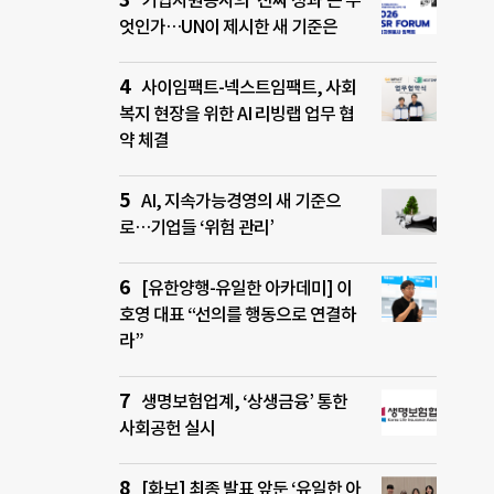
기업자원봉사의 ‘진짜 성과’는 무
엇인가…UN이 제시한 새 기준은
사이임팩트-넥스트임팩트, 사회
복지 현장을 위한 AI 리빙랩 업무 협
약 체결
AI, 지속가능경영의 새 기준으
로…기업들 ‘위험 관리’
[유한양행-유일한 아카데미] 이
호영 대표 “선의를 행동으로 연결하
라”
생명보험업계, ‘상생금융’ 통한
사회공헌 실시
[화보] 최종 발표 앞둔 ‘유일한 아