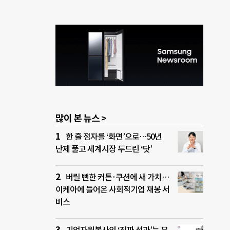
많이 본 뉴스 >
한 줄 점자를 ‘화면’으로…50년
난제 풀고 세계시장 두드린 ‘닷’
버릴 뻔한 커튼·쿠션에 새 가치…
이케아에 들어온 사회적기업 재봉 서
비스