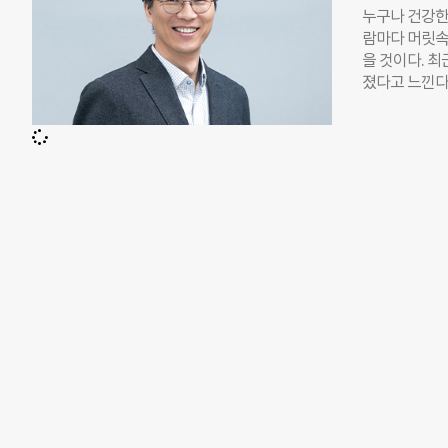
고, 또 틀린 
누구나 건강한
한 의지와 진
람마다 머릿속
칼같이 구분해
을 것이다. 최근
직 운영의 현
졌다고 느낀다
지 않으니까. 
관련한 다양한
동의 차이를 
세미나를 찾아
기업은 보통 
온 퀄리티 높은
국에서만 최근 
로 현실 체감
제도나 문화에
꽤 자주 듣는
은 조직 건강
다. 사실 나
담당하다 보니
성장할 수 있
고민과 배움을
인 관심 범위