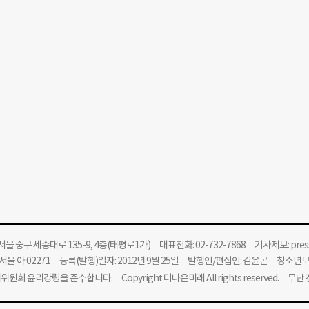
울 중구 세종대로 135-9, 4층(태평로1가) 대표전화: 02-732-7868 기사제보:
pre
울 아 02271 등록(발행)일자: 2012년 9월 25일 발행인/편집인: 김윤곤 청소년
위원회 윤리강령을 준수합니다.
Copyright 더나은미래 All rights reserved. 무