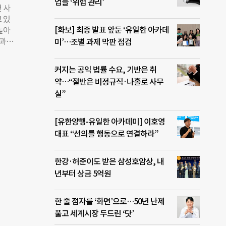
을 향
업들 ‘위험 관리’
 사
현을
 있
가 조
[화보] 최종 발표 앞둔 ‘유일한 아카데
 높아
 빠지
직과
미’…조별 과제 막판 점검
과 행
 외부
여기는
 올라
커지는 공익 법률 수요, 기반은 취
니 한
약…“절반은 비정규직·나홀로 사무
인적으
실”
강한
말을
리더들
[유한양행-유일한 아카데미] 이호영
 많
대표 “선의를 행동으로 연결하라”
성을
하게
한강·허준이도 받은 삼성호암상, 내
서의
년부터 상금 5억원
세부적
한 줄 점자를 ‘화면’으로…50년 난제
풀고 세계시장 두드린 ‘닷’