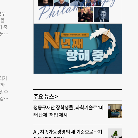
상을
생존과
근무
다.
자율
 실천
치 중
 많
직문화
정화되
질문
안정
 의
 미
 너
강한
문화
두 가
거리가
그리
적하
 기
들일수
장소를
주요 뉴스 >
건강한
우가
 중
정몽구재단 장학생들, 과학기술로 ‘미
장’이
다.
래 난제’ 해법 제시
 도
 들
 구분
AI, 지속가능경영의 새 기준으로…기
 하