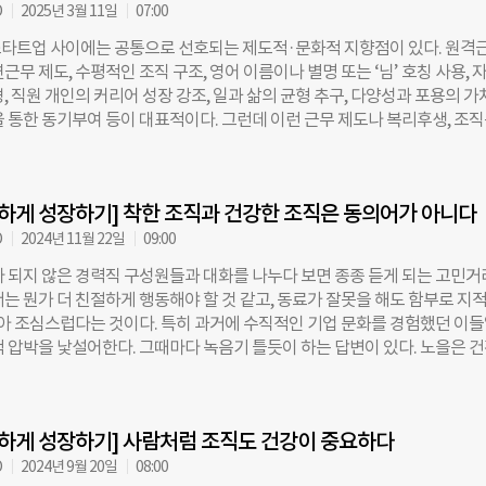
와 상관없이 대다수 기업 조직의 일상에서는 이러한 미션과 핵심가치의 위
O
2025년 3월 11일
07:00
렵다. 이유는 여러 가지가 있겠지만, 경험상 가장 큰 원인은 당장 눈앞의 
타트업 사이에는 공통으로 선호되는 제도적·문화적 지향점이 있다. 원격
과업에 매달리느라 미션과 가치의 내재화까지 챙길 여력이 부족하기 때문이
근무 제도, 수평적인 조직 구조, 영어 이름이나 별명 또는 ‘님’ 호칭 사용, 
 제약과 사업의 불확실성이 큰 스타트업이나 벤처기업의 경우, 미션과 가치
, 직원 개인의 커리어 성장 강조, 일과 삶의 균형 추구, 다양성과 포용의 가
나 외부 이해관계자에게 사치처럼 보일 수 있다는 부담도 존재한다. 그래서
을 통한 동기부여 등이 대표적이다. 그런데 이런 근무 제도나 복리후생, 조
더들이 “우선 비즈니스를 정상 궤도에 올려 놓는 일에 매진하고 사업이 안
조직들에 몇 가지 질문을 던져보고 싶다. 필자가 일하는 노을에서 이 모든 
과 가치를 제대로 실천하자”고 생각하게 된다. 그런데 언제쯤이면 사업이 
인 답은 바로 ‘조직의 성장’이다. 여기서 ‘조직’은 개인이 아닌 회사 전체를
 수 있을까? 안정화 이후에는 미션과 가치를 실천하기가 더 쉬울까? 오히려
’은 단순한 복지나 만족도가 아니라 실질적인 성과 향상을 뜻한다. 어찌 보면
챙기지 않고도 사업을 잘 성장시켰다면, 나중에 가서 미션과
강하게 성장하기] 착한 조직과 건강한 조직은 동의어가 아니다
일 수도 있고, 조직의 성장에만 집중하는 것처럼 보일 수도 있다. 그러나 건
는 벤처기업이나 스타트업이라면 한 번쯤 고민해볼 지점이다. ◇ 제도와 
O
2024년 11월 22일
09:00
실 조직의 리더들이 이런 제도와 문화를 도입하는 이유를 살펴보면, 대체로 
마 되지 않은 경력직 구성원들과 대화를 나누다 보면 종종 듣게 되는 고민
있다. 일차적으로, 직원의 성장과 몰입을 위한 최적의 환경을 조성하는 것. 
서는 뭔가 더 친절하게 행동해야 할 것 같고, 동료가 잘못을 해도 함부로 지
는 조직의 성과 창출과 성장으로 이어지는 것이다. 요즘 벤처나 스타트업의
 같아 조심스럽다는 것이다. 특히 과거에 수직적인 기업 문화를 경험했던 이
 보면 ‘직원과 회사가 함께 성장한다’, ‘최고의 성과를 위해 근무 시간과 
적 압박을 낯설어한다. 그때마다 녹음기 틀듯이 하는 답변이 있다. 노을은 
’처럼 직원과 조직이 윈윈(win-win)할 수 있다는 메시지를 강조하는 경
는 것이지, 착한 조직을 추구하지는 않는다는 것. 이 둘을 헷갈리지 않는 게
현실에서는 ‘좋은 제도와 문화 → 직원의 성장과 몰입 → 조직의 성과와 성
한다. 사실 이 메시지는 신입 구성원 온보딩 교육에서부터 강조하는 내용이
제대로 구현되지 않는 상황을 자주 접한다. 유연근무와 자율적인 조직문화를
 Ethic 교육, 전사 타운홀 등에서도 반복해서 전하는 핵심 내용이다. 이런 말을
작 직원들의 몰입도나 생산성이 높아졌는지는
강하게 성장하기] 사람처럼 조직도 건강이 중요하다
직과 건강한 조직이 뭐가 다른지’, ‘다 좋은 조직을 만들자는 의미인데 굳이
는지’ 반문하는 사람도 있을 것 같다. 지인들로부터 가끔 접하는 반응이기도
O
2024년 9월 20일
08:00