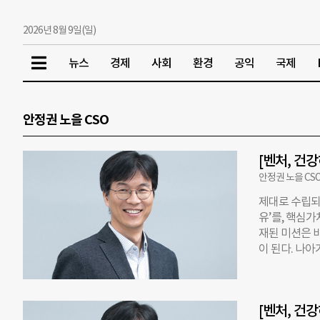
2026년 8월 9일(일)
뉴스
경제
사회
환경
공익
국제
안정권 노을 CSO
[벤처, 건
안정권 노을 CS
제대로 수립되
유’를, 핵심가
재된 미션은 
이 된다. 나
화된 정체성을
다. 그런데 
가치의 힘을 
[벤처, 건
야 할지 모르겠