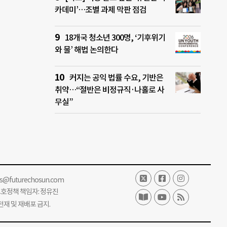
카데미’…조별 과제 막판 점검
18개국 청소년 300명, ‘기후위기
와 물’ 해법 논의한다
커지는 공익 법률 수요, 기반은
취약…“절반은 비정규직·나홀로 사
무실”
ss@futurechosun.com
보호정책 책임자: 정유진
단 전재 및 재배포 금지.