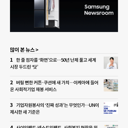
많이 본 뉴스 >
한 줄 점자를 ‘화면’으로…50년 난제 풀고 세계
시장 두드린 ‘닷’
버릴 뻔한 커튼·쿠션에 새 가치…이케아에 들어
온 사회적기업 재봉 서비스
기업자원봉사의 ‘진짜 성과’는 무엇인가…UN이
제시한 새 기준은
사이임팩트-넥스트임팩트, 사회복지 현장을 위