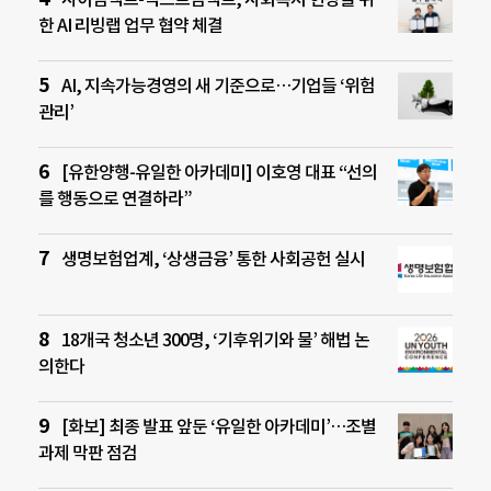
한 AI 리빙랩 업무 협약 체결
AI, 지속가능경영의 새 기준으로…기업들 ‘위험
관리’
[유한양행-유일한 아카데미] 이호영 대표 “선의
를 행동으로 연결하라”
생명보험업계, ‘상생금융’ 통한 사회공헌 실시
18개국 청소년 300명, ‘기후위기와 물’ 해법 논
의한다
[화보] 최종 발표 앞둔 ‘유일한 아카데미’…조별
과제 막판 점검