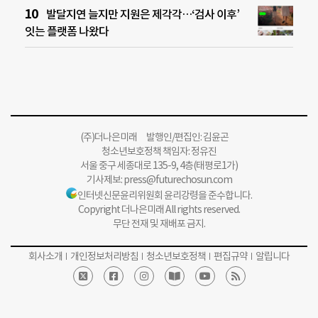
발달지연 늘지만 지원은 제각각…‘검사 이후’
잇는 플랫폼 나왔다
(주)더나은미래 발행인/편집인: 김윤곤
청소년보호정책 책임자: 정유진
서울 중구 세종대로 135-9, 4층(태평로1가)
기사제보:
press@futurechosun.com
인터넷신문윤리위원회 윤리강령을 준수합니다.
Copyright 더나은미래 All rights reserved.
무단 전재 및 재배포 금지.
회사소개
개인정보처리방침
청소년보호정책
편집규약
알립니다