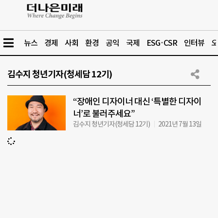
뉴스
경제
사회
환경
공익
국제
ESG·CSR
인터뷰
오
김수지 청년기자(청세담 12기)
“장애인 디자이너 대신 ‘특별한 디자이
너’로 불러주세요”
김수지 청년기자(청세담 12기)
2021년 7월 13일