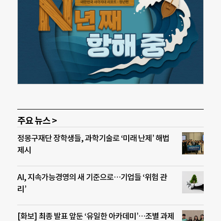
주요 뉴스 >
정몽구재단 장학생들, 과학기술로 ‘미래 난제’ 해법
제시
AI, 지속가능경영의 새 기준으로…기업들 ‘위험 관
리’
[화보] 최종 발표 앞둔 ‘유일한 아카데미’…조별 과제