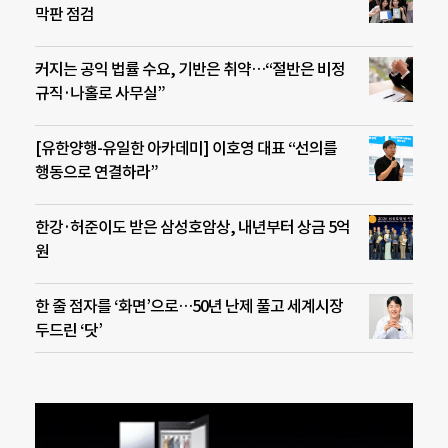
막판 점검
커지는 공익 법률 수요, 기반은 취약…“절반은 비정
규직·나홀로 사무실”
[유한양행-유일한 아카데미] 이호영 대표 “선의를
행동으로 연결하라”
한강·허준이도 받은 삼성호암상, 내년부터 상금 5억
원
한 줄 점자를 ‘화면’으로…50년 난제 풀고 세계시장
두드린 ‘닷’