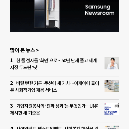
많이 본 뉴스 >
한 줄 점자를 ‘화면’으로…50년 난제 풀고 세계
시장 두드린 ‘닷’
버릴 뻔한 커튼·쿠션에 새 가치…이케아에 들어
온 사회적기업 재봉 서비스
기업자원봉사의 ‘진짜 성과’는 무엇인가…UN이
제시한 새 기준은
사이임팩트-넥스트임팩트, 사회복지 현장을 위