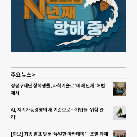
주요 뉴스 >
정몽구재단 장학생들, 과학기술로 ‘미래 난제’ 해법
제시
AI, 지속가능경영의 새 기준으로…기업들 ‘위험 관
리’
[화보] 최종 발표 앞둔 ‘유일한 아카데미’…조별 과제