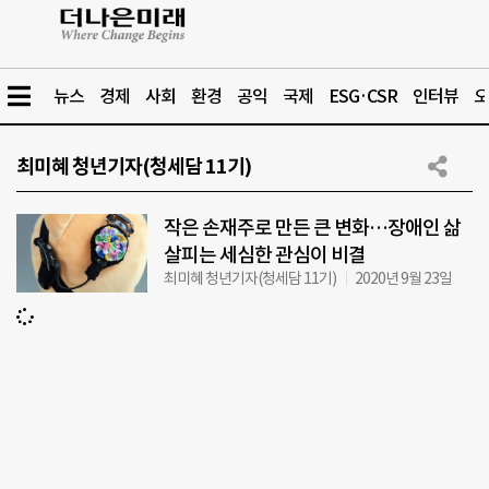
뉴스
경제
사회
환경
공익
국제
ESG·CSR
인터뷰
오
최미혜 청년기자(청세담 11기)
작은 손재주로 만든 큰 변화…장애인 삶
살피는 세심한 관심이 비결
최미혜 청년기자(청세담 11기)
2020년 9월 23일