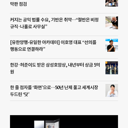
막판 점검
커지는 공익 법률 수요, 기반은 취약…“절반은 비정
규직·나홀로 사무실”
[유한양행-유일한 아카데미] 이호영 대표 “선의를
행동으로 연결하라”
한강·허준이도 받은 삼성호암상, 내년부터 상금 5억
원
한 줄 점자를 ‘화면’으로…50년 난제 풀고 세계시장
두드린 ‘닷’