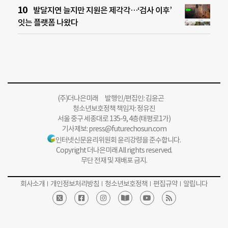
발달지연 늘지만 지원은 제각각…‘검사 이후’
잇는 플랫폼 나왔다
(주)더나은미래 발행인/편집인: 김윤곤
청소년보호정책 책임자: 정유진
서울 중구 세종대로 135-9, 4층(태평로1가)
기사제보:
press@futurechosun.com
인터넷신문윤리위원회 윤리강령을 준수합니다.
Copyright 더나은미래 All rights reserved.
무단 전재 및 재배포 금지.
회사소개
개인정보처리방침
청소년보호정책
편집규약
알립니다