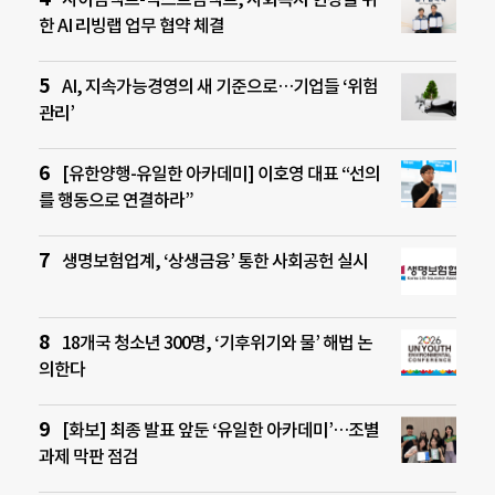
한 AI 리빙랩 업무 협약 체결
AI, 지속가능경영의 새 기준으로…기업들 ‘위험
관리’
[유한양행-유일한 아카데미] 이호영 대표 “선의
를 행동으로 연결하라”
생명보험업계, ‘상생금융’ 통한 사회공헌 실시
18개국 청소년 300명, ‘기후위기와 물’ 해법 논
의한다
[화보] 최종 발표 앞둔 ‘유일한 아카데미’…조별
과제 막판 점검