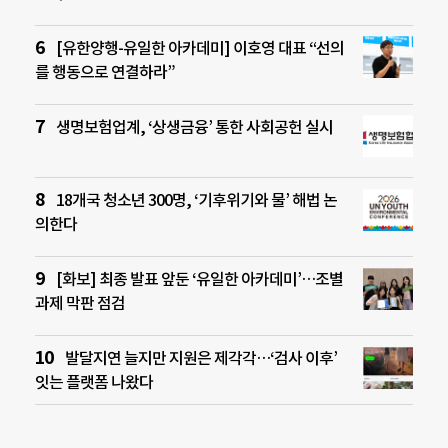
[유한양행-유일한 아카데미] 이호영 대표 “선의
를 행동으로 연결하라”
생명보험업계, ‘상생금융’ 통한 사회공헌 실시
18개국 청소년 300명, ‘기후위기와 물’ 해법 논
의한다
[화보] 최종 발표 앞둔 ‘유일한 아카데미’…조별
과제 막판 점검
발달지연 늘지만 지원은 제각각…‘검사 이후’
잇는 플랫폼 나왔다