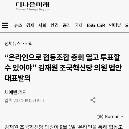
뉴스
경제
사회
환경
공익
국제
ESG·CSR
인터뷰
오
전체뉴스
>
사회
“온라인으로 협동조합 총회 열고 투표할
수 있어야” 김재원 조국혁신당 의원 법안
대표발의
채예빈 기자
입력 2024.08.05.
18:11
Korean
▼
김재원 조국혁신당 의원이 8월 1일 ‘온라인을 통해 협동조