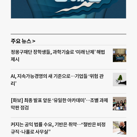
주요 뉴스 >
정몽구재단 장학생들, 과학기술로 ‘미래 난제’ 해법
제시
AI, 지속가능경영의 새 기준으로…기업들 ‘위험 관
리’
[화보] 최종 발표 앞둔 ‘유일한 아카데미’…조별 과제
막판 점검
커지는 공익 법률 수요, 기반은 취약…“절반은 비정
규직·나홀로 사무실”