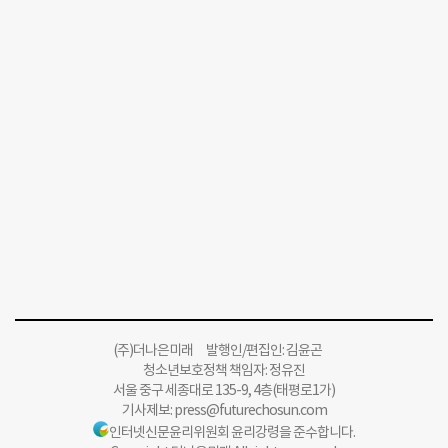
(주)더나은미래 발행인/편집인: 김윤곤
청소년보호정책 책임자: 정유진
서울 중구 세종대로 135-9, 4층(태평로1가)
기사제보:
press@futurechosun.com
인터넷신문윤리위원회 윤리강령을 준수합니다.