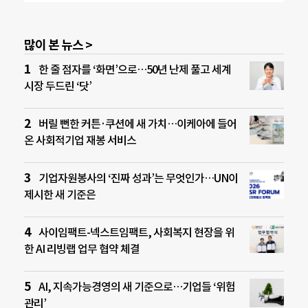
많이 본 뉴스 >
한 줄 점자를 ‘화면’으로…50년 난제 풀고 세계
시장 두드린 ‘닷’
버릴 뻔한 커튼·쿠션에 새 가치…이케아에 들어
온 사회적기업 재봉 서비스
기업자원봉사의 ‘진짜 성과’는 무엇인가…UN이
제시한 새 기준은
사이임팩트-넥스트임팩트, 사회복지 현장을 위
한 AI 리빙랩 업무 협약 체결
AI, 지속가능경영의 새 기준으로…기업들 ‘위험
관리’