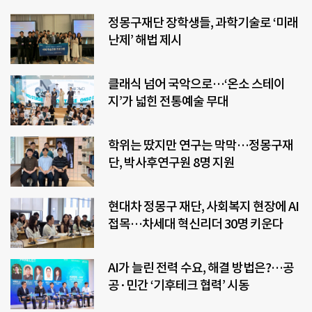
정몽구재단 장학생들, 과학기술로 ‘미래
난제’ 해법 제시
클래식 넘어 국악으로…‘온소 스테이
지’가 넓힌 전통예술 무대
학위는 땄지만 연구는 막막…정몽구재
단, 박사후연구원 8명 지원
현대차 정몽구 재단, 사회복지 현장에 AI
접목…차세대 혁신리더 30명 키운다
AI가 늘린 전력 수요, 해결 방법은?…공
공·민간 ‘기후테크 협력’ 시동