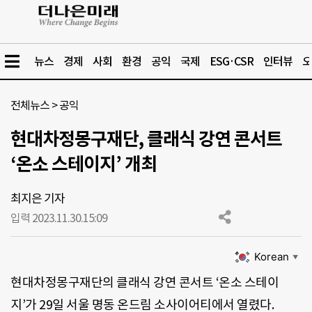
뉴스
경제
사회
환경
공익
국제
ESG·CSR
인터뷰
오
전체뉴스
>
공익
현대차정몽구재단, 클래식 강연 콘서트
‘온소 스테이지’ 개최
최지은 기자
입력 2023.11.30.
15:09
Korean
▼
현대차정몽구재단의 클래식 강연 콘서트 ‘온소 스테이
지’가 29일 서울 명동 온드림 소사이어티에서 열렸다.