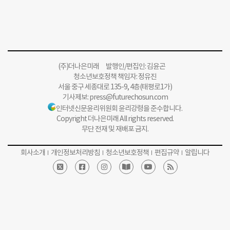
(주)더나은미래 발행인/편집인: 김윤곤
청소년보호정책 책임자: 정유진
서울 중구 세종대로 135-9, 4층(태평로1가)
기사제보:
press@futurechosun.com
인터넷신문윤리위원회 윤리강령을 준수합니다.
Copyright 더나은미래 All rights reserved.
무단 전재 및 재배포 금지.
회사소개
개인정보처리방침
청소년보호정책
편집규약
알립니다