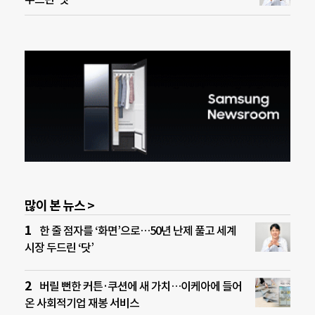
많이 본 뉴스 >
한 줄 점자를 ‘화면’으로…50년 난제 풀고 세계
시장 두드린 ‘닷’
버릴 뻔한 커튼·쿠션에 새 가치…이케아에 들어
온 사회적기업 재봉 서비스