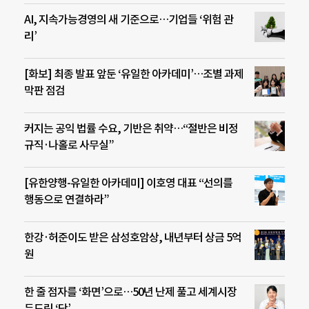
AI, 지속가능경영의 새 기준으로…기업들 ‘위험 관
리’
[화보] 최종 발표 앞둔 ‘유일한 아카데미’…조별 과제
막판 점검
커지는 공익 법률 수요, 기반은 취약…“절반은 비정
규직·나홀로 사무실”
[유한양행-유일한 아카데미] 이호영 대표 “선의를
행동으로 연결하라”
한강·허준이도 받은 삼성호암상, 내년부터 상금 5억
원
한 줄 점자를 ‘화면’으로…50년 난제 풀고 세계시장
두드린 ‘닷’