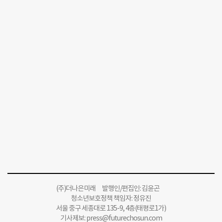
(주)더나은미래 발행인/편집인: 김윤곤
청소년보호정책 책임자: 정유진
서울 중구 세종대로 135-9, 4층(태평로1가)
기사제보:
press@futurechosun.com