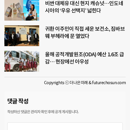
비싼 대체유 대신 현지 캐슈넛…인도네
시아의 ‘우유 선택지’ 넓힌다
귀환 이주민이 직접 세운 보건소, 짐바브
웨 부헤라에 문 열었다
올해 공적개발원조(ODA) 예산 1.6조 급
감… 현장에선 아우성
Copyrights ⓒ 더나은미래 & futurechosun.com
댓글 작성