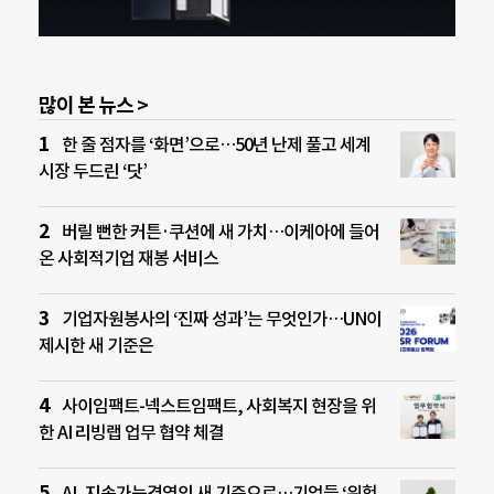
많이 본 뉴스 >
한 줄 점자를 ‘화면’으로…50년 난제 풀고 세계
시장 두드린 ‘닷’
버릴 뻔한 커튼·쿠션에 새 가치…이케아에 들어
온 사회적기업 재봉 서비스
기업자원봉사의 ‘진짜 성과’는 무엇인가…UN이
제시한 새 기준은
사이임팩트-넥스트임팩트, 사회복지 현장을 위
한 AI 리빙랩 업무 협약 체결
AI, 지속가능경영의 새 기준으로…기업들 ‘위험