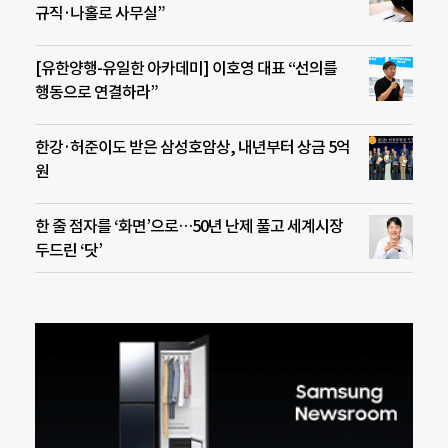
규직·나홀로 사무실”
[유한양행-유일한 아카데미] 이호영 대표 “선의를
행동으로 연결하라”
한강·허준이도 받은 삼성호암상, 내년부터 상금 5억
원
한 줄 점자를 ‘화면’으로…50년 난제 풀고 세계시장
두드린 ‘닷’