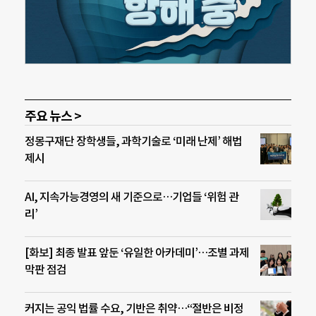
주요 뉴스 >
정몽구재단 장학생들, 과학기술로 ‘미래 난제’ 해법
제시
AI, 지속가능경영의 새 기준으로…기업들 ‘위험 관
리’
[화보] 최종 발표 앞둔 ‘유일한 아카데미’…조별 과제
막판 점검
커지는 공익 법률 수요, 기반은 취약…“절반은 비정