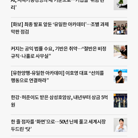
리’
[화보] 최종 발표 앞둔 ‘유일한 아카데미’…조별 과제
막판 점검
커지는 공익 법률 수요, 기반은 취약…“절반은 비정
규직·나홀로 사무실”
[유한양행-유일한 아카데미] 이호영 대표 “선의를
행동으로 연결하라”
한강·허준이도 받은 삼성호암상, 내년부터 상금 5억
원
한 줄 점자를 ‘화면’으로…50년 난제 풀고 세계시장
두드린 ‘닷’