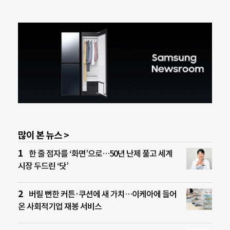
많이 본 뉴스 >
한 줄 점자를 ‘화면’으로…50년 난제 풀고 세계
시장 두드린 ‘닷’
버릴 뻔한 커튼·쿠션에 새 가치…이케아에 들어
온 사회적기업 재봉 서비스