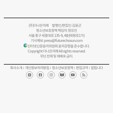
(주)더나은미래 발행인/편집인: 김윤곤
청소년보호정책 책임자: 정유진
서울 중구 세종대로 135-9, 4층(태평로1가)
기사제보:
press@futurechosun.com
인터넷신문윤리위원회 윤리강령을 준수합니다.
Copyright 더나은미래 All rights reserved.
무단 전재 및 재배포 금지.
회사소개
개인정보처리방침
청소년보호정책
편집규약
알립니다