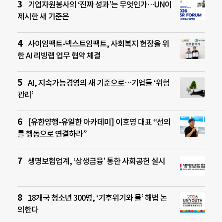
기업자원봉사의 ‘진짜 성과’는 무엇인가…UN이
제시한 새 기준은
사이임팩트-넥스트임팩트, 사회복지 현장을 위
한 AI 리빙랩 업무 협약 체결
AI, 지속가능경영의 새 기준으로…기업들 ‘위험
관리’
[유한양행-유일한 아카데미] 이호영 대표 “선의
를 행동으로 연결하라”
생명보험업계, ‘상생금융’ 통한 사회공헌 실시
18개국 청소년 300명, ‘기후위기와 물’ 해법 논
의한다