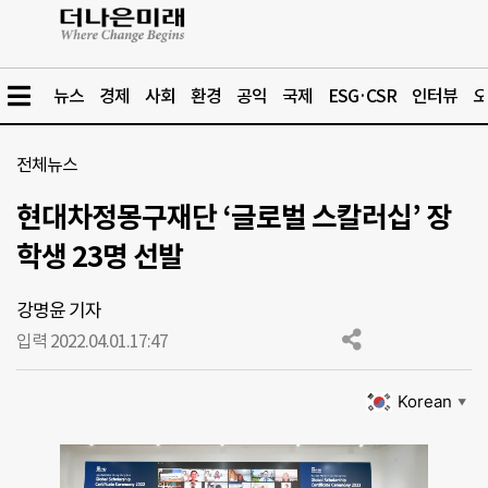
뉴스
경제
사회
환경
공익
국제
ESG·CSR
인터뷰
오
전체뉴스
현대차정몽구재단 ‘글로벌 스칼러십’ 장
학생 23명 선발
강명윤 기자
입력 2022.04.01.
17:47
Korean
▼