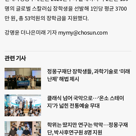
명의 글로벌 스칼러십 장학생을 선발해 1인당 평균 3700
만 원, 총 53억원의 장학금을 지원했다.
강명윤 더나은미래 기자 mymy@chosun.com
관련 기사
정몽구재단 장학생들, 과학기술로 ‘미래
난제’ 해법 제시
클래식 넘어 국악으로…‘온소 스테이
지’가 넓힌 전통예술 무대
학위는 땄지만 연구는 막막…정몽구재
단, 박사후연구원 8명 지원