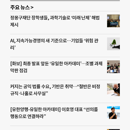
주요 뉴스 >
정몽구재단 장학생들, 과학기술로 ‘미래 난제’ 해법
제시
AI, 지속가능경영의 새 기준으로…기업들 ‘위험 관
리’
[화보] 최종 발표 앞둔 ‘유일한 아카데미’…조별 과제
막판 점검
커지는 공익 법률 수요, 기반은 취약…“절반은 비정
규직·나홀로 사무실”
[유한양행-유일한 아카데미] 이호영 대표 “선의를
행동으로 연결하라”