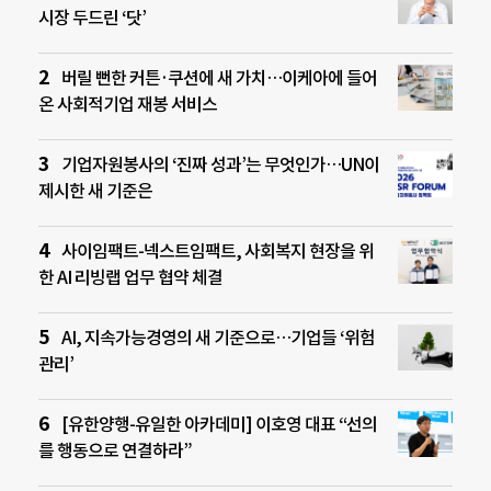
시장 두드린 ‘닷’
버릴 뻔한 커튼·쿠션에 새 가치…이케아에 들어
온 사회적기업 재봉 서비스
기업자원봉사의 ‘진짜 성과’는 무엇인가…UN이
제시한 새 기준은
사이임팩트-넥스트임팩트, 사회복지 현장을 위
한 AI 리빙랩 업무 협약 체결
AI, 지속가능경영의 새 기준으로…기업들 ‘위험
관리’
[유한양행-유일한 아카데미] 이호영 대표 “선의
를 행동으로 연결하라”