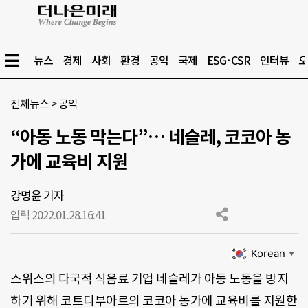
뉴스
경제
사회
환경
공익
국제
ESG·CSR
인터뷰
오
전체뉴스
>
공익
“아동 노동 막는다”… 네슬레, 코코아 농
가에 교육비 지원
강명윤 기자
입력 2022.01.28.
16:41
Korean
▼
스위스의 다국적 식음료 기업 네슬레가 아동 노동을 방지
하기 위해 코트디부아르의 코코아 농가에 교육비를 지원한