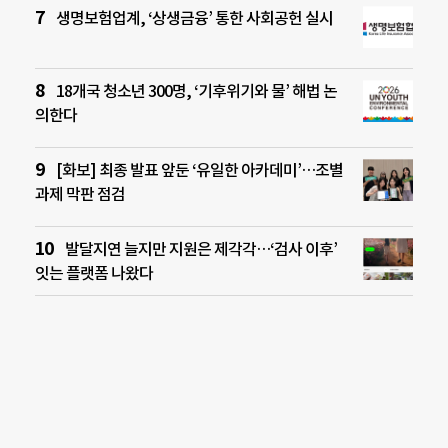
생명보험업계, ‘상생금융’ 통한 사회공헌 실시
18개국 청소년 300명, ‘기후위기와 물’ 해법 논
의한다
[화보] 최종 발표 앞둔 ‘유일한 아카데미’…조별
과제 막판 점검
발달지연 늘지만 지원은 제각각…‘검사 이후’
잇는 플랫폼 나왔다