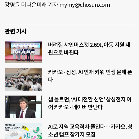
강명윤 더나은미래 기자 mymy@chosun.com
관련 기사
버려질 샤인머스캣 2.69t, 아동 지원 재
원으로 바뀐다
카카오·삼성, AI 인재 키워 민생 문제 푼
다
샘 올트먼, ‘AI 대전환 선언’ 삼성전자 이
어 카카오·네이버 만난다
AI로 지역 교육격차 줄인다…카카오, 청
소년 캠프 참가자 모집