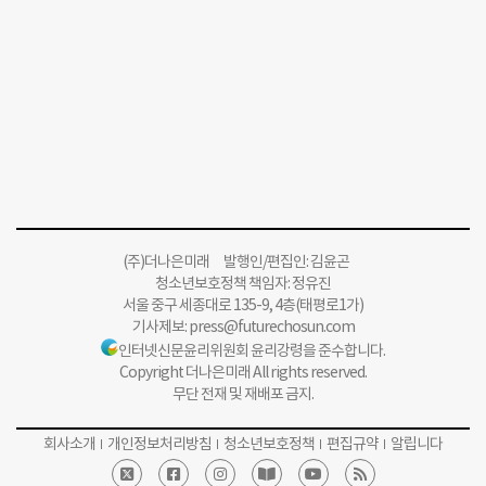
(주)더나은미래 발행인/편집인: 김윤곤
청소년보호정책 책임자: 정유진
서울 중구 세종대로 135-9, 4층(태평로1가)
기사제보:
press@futurechosun.com
인터넷신문윤리위원회 윤리강령을 준수합니다.
Copyright 더나은미래 All rights reserved.
무단 전재 및 재배포 금지.
회사소개
개인정보처리방침
청소년보호정책
편집규약
알립니다