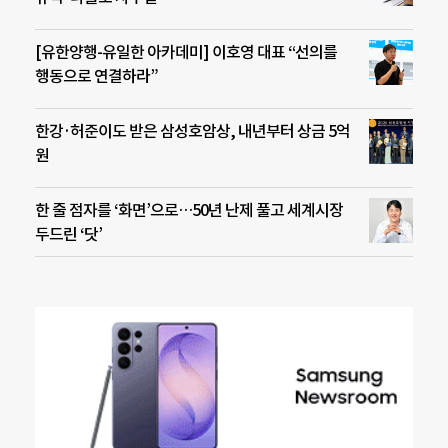
[유한양행-유일한 아카데미] 이호영 대표 “선의를
행동으로 연결하라”
한강·허준이도 받은 삼성호암상, 내년부터 상금 5억
원
한 줄 점자를 ‘화면’으로…50년 난제 풀고 세계시장
두드린 ‘닷’