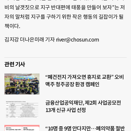
비의 날갯짓으로 지구 반대편에 태풍을 만들어 보자”는 저
자의 말처럼 지구를 구하기 위한 작은 행동의 길잡이가 될
책이다.
김지강 더나은미래 기자 river@chosun.com
관련 기사
“폐건전지 가져오면 휴지로 교환” 오비
맥주 청주공장 환경 캠페인
금융산업공익재단, 제2회 사업공모전
13개 신규 사업 선정
“10명 중 9명 안다지만…폐의약품 절반