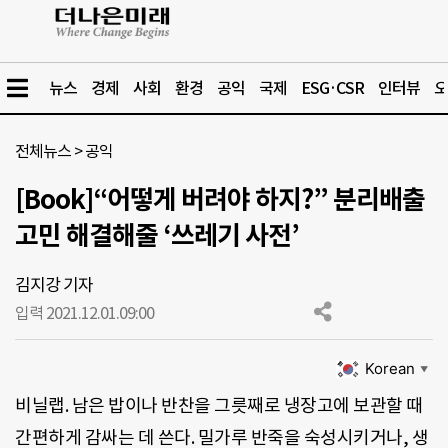
뉴스
경제
사회
환경
공익
국제
ESG·CSR
인터뷰
오
전체뉴스
>
공익
[Book]“어떻게 버려야 하지?” 분리배출
고민 해결해줄 ‘쓰레기 사전’
김지강 기자
입력 2021.12.01.
09:00
Korean
▼
비닐랩. 남은 밥이나 반찬을 그릇째로 냉장고에 보관할 때
간편하게 감싸는 데 쓴다. 밀가루 반죽을 숙성시키거나, 생