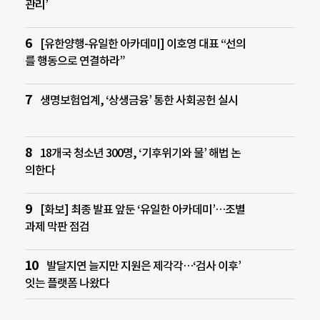
관리’
[유한양행-유일한 아카데미] 이호영 대표 “선의
를 행동으로 연결하라”
생명보험업계, ‘상생금융’ 통한 사회공헌 실시
18개국 청소년 300명, ‘기후위기와 물’ 해법 논
의한다
[화보] 최종 발표 앞둔 ‘유일한 아카데미’…조별
과제 막판 점검
발달지연 늘지만 지원은 제각각…‘검사 이후’
잇는 플랫폼 나왔다