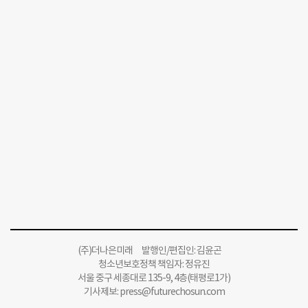
(주)더나은미래 발행인/편집인: 김윤곤
청소년보호정책 책임자: 정유진
서울 중구 세종대로 135-9, 4층(태평로1가)
기사제보:
press@futurechosun.com
인터넷신문윤리위원회 윤리강령을 준수합니다.