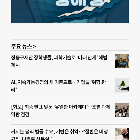
주요 뉴스 >
정몽구재단 장학생들, 과학기술로 ‘미래 난제’ 해법
제시
AI, 지속가능경영의 새 기준으로…기업들 ‘위험 관
리’
[화보] 최종 발표 앞둔 ‘유일한 아카데미’…조별 과제
막판 점검
커지는 공익 법률 수요, 기반은 취약…“절반은 비정
규직·나홀로 사무실”