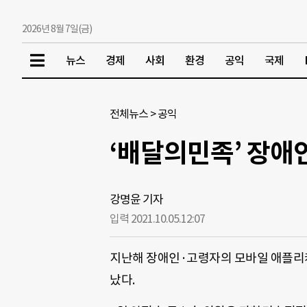
2026년 8월 7일(금)
뉴스
경제
사회
환경
공익
국제
전체뉴스
>
공익
‘배달의민족’ 장애
강명윤 기자
입력 2021.10.05.
12:07
지난해 장애인·고령자의 모바일 애플리케
났다.