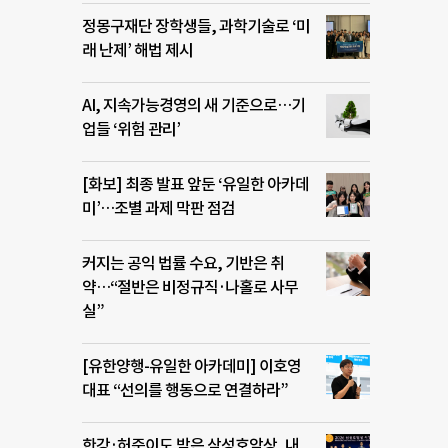
정몽구재단 장학생들, 과학기술로 ‘미
래 난제’ 해법 제시
AI, 지속가능경영의 새 기준으로…기
업들 ‘위험 관리’
[화보] 최종 발표 앞둔 ‘유일한 아카데
미’…조별 과제 막판 점검
커지는 공익 법률 수요, 기반은 취
약…“절반은 비정규직·나홀로 사무
실”
[유한양행-유일한 아카데미] 이호영
대표 “선의를 행동으로 연결하라”
한강·허준이도 받은 삼성호암상, 내