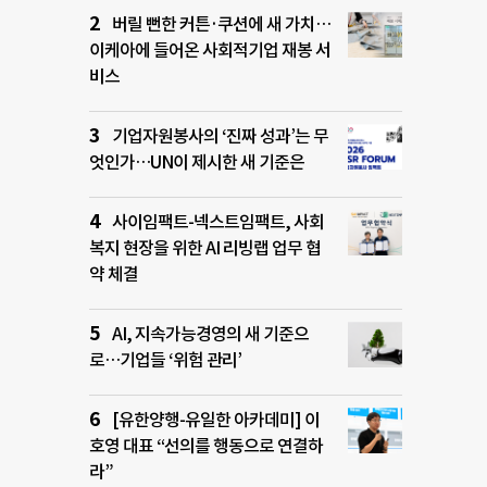
버릴 뻔한 커튼·쿠션에 새 가치…
이케아에 들어온 사회적기업 재봉 서
비스
기업자원봉사의 ‘진짜 성과’는 무
엇인가…UN이 제시한 새 기준은
사이임팩트-넥스트임팩트, 사회
복지 현장을 위한 AI 리빙랩 업무 협
약 체결
AI, 지속가능경영의 새 기준으
로…기업들 ‘위험 관리’
[유한양행-유일한 아카데미] 이
호영 대표 “선의를 행동으로 연결하
라”