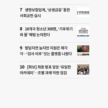
생명보험업계, ‘상생금융’ 통한
사회공헌 실시
18개국 청소년 300명, ‘기후위기
와 물’ 해법 논의한다
발달지연 늘지만 지원은 제각
각…‘검사 이후’ 잇는 플랫폼 나왔다
[화보] 최종 발표 앞둔 ‘유일한
아카데미’…조별 과제 막판 점검