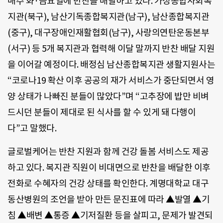
매주 화·금요일에 반찬을 배달하고 있다
.
가정종합사회복
지관
(
북구
),
남산기독종합복지관
(
남구
),
남산종합복지관
(
중구
),
대구장애인재활협회
(
남구
),
사랑의연탄운동본부
(
서구
)
등
5
개 복지관과 협력해 이달 말까지 반찬 배달 지원
을 이어갈 예정이다
.
배정심 남산종합복지관 생활지원사는
“
코로나
19
확산 이후 공공의 재가 서비스가 중단되면서 영
양 상태가 나빠진 분들이 많았다
”
며
“
고추장에 밥만 비벼
드시던 분들이 제대로 된 식사를 할 수 있게 돼 다행이
다
”
고 말했다
.
글로벌케어는 반찬 지원과 함께 건강 돌봄 서비스도 제공
하고 있다
.
복지관 직원이 비대면으로 반찬을 배달한 이후
전화로 수혜자의 건강 상태를 확인한다
.
계명대학교 대구
동산병원의 조언을 받아 만든 문진표에 따라 ▲발열 ▲기
침 ▲배변 ▲통증 ▲기저질환 등을 살피고
,
문제가 발견되