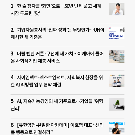
한 줄 점자를 ‘화면’으로…50년 난제 풀고 세계
시장 두드린 ‘닷’
기업자원봉사의 ‘진짜 성과’는 무엇인가…UN이
제시한 새 기준은
버릴 뻔한 커튼·쿠션에 새 가치…이케아에 들어
온 사회적기업 재봉 서비스
사이임팩트-넥스트임팩트, 사회복지 현장을 위
한 AI 리빙랩 업무 협약 체결
AI, 지속가능경영의 새 기준으로…기업들 ‘위험
관리’
[유한양행-유일한 아카데미] 이호영 대표 “선의
를 행동으로 연결하라”