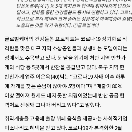
탄운동본부(서구) 등 5개 복지관과 협력해 취약계층에 반찬을 
달하고, 전화를 통한 건강돌봄도 동시에 진행하고 있다. 코로나
확산으로 복지 혜택이 크게 줄어든 상황에서 취약계층이 감염
노출되는 것을 막기 위함이다. ⓒ글로벌케어
글로벌케어의 건강돌봄 프로젝트는 코로나
19
장기화로 직
격탄을 맞은 대구 지역 소상공인들과 상생하는 모델이라는
점에서도 주목받고 있다
.
문 닫을 위기에 처한 지역 반찬가
게와 식당 등
5
곳에서 반찬을 공급받고 있다
.
북구 지역 한
반찬가게 업주 이은옥
(40)
씨는
“
코로나
19
사태 이후 하루
에 가게를 찾는 손님이 많아야
5
명이다
”
며
“
매출이
80%
이상 떨어져 월세도 내지 못할 지경이었는데 반찬 공급 협
력처로 선정돼 그나마 버티고 있다
”
고 말했다
.
취약계층을 고용해 출장 뷔페 음식을 제공하는 사회적기업
미소나리도 혜택을 받고 있다
.
코로나
19
가 본격화한
2
월