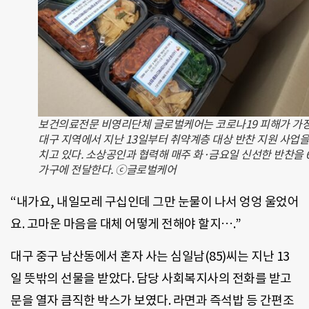
보건의료전문 비영리단체 글로벌케어는 코로나19 피해가 가장
대구 지역에서 지난 13일부터 취약계층 대상 반찬 지원 사업을
치고 있다. 소상공인과 협력해 매주 화·금요일 신선한 반찬을 6
가구에 전달한다. ⓒ글로벌케어
“
내가요
,
내일모레 구십인데 그만 눈물이 나서 엉엉 울었어
요
.
고마운 마음을 대체 어떻게 전해야 할지…
.”
대구 중구 남산동에서 혼자 사는 심일남
(85)
씨는 지난
13
일 뜻밖의 선물을 받았다
.
담당 사회복지사의 전화를 받고
문을 열자 큼직한 박스가 보였다
.
라면과 즉석밥 등 간편조