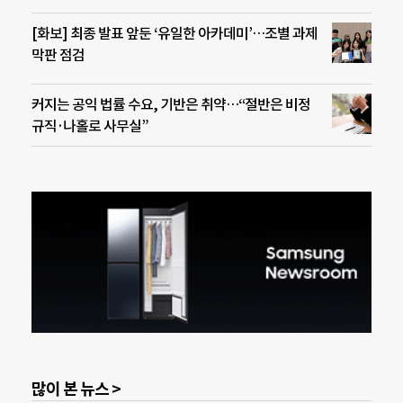
[화보] 최종 발표 앞둔 ‘유일한 아카데미’…조별 과제
막판 점검
커지는 공익 법률 수요, 기반은 취약…“절반은 비정
규직·나홀로 사무실”
많이 본 뉴스 >