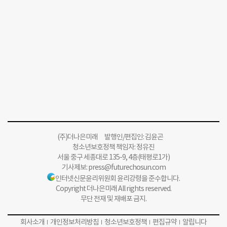
(주)더나은미래 발행인/편집인: 김윤곤
청소년보호정책 책임자: 정유진
서울 중구 세종대로 135-9, 4층(태평로1가)
기사제보:
press@futurechosun.com
인터넷신문윤리위원회 윤리강령을 준수합니다.
Copyright 더나은미래 All rights reserved.
무단 전재 및 재배포 금지.
회사소개
개인정보처리방침
청소년보호정책
편집규약
알립니다