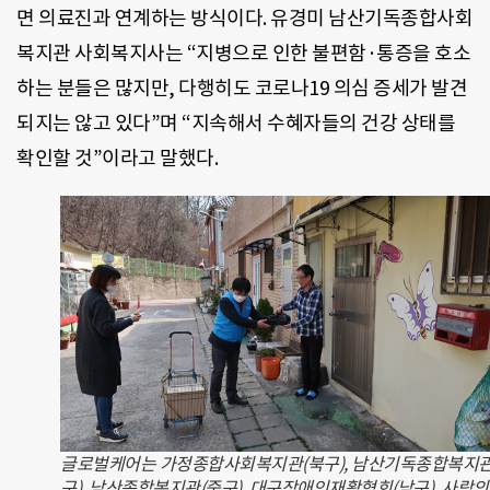
면 의료진과 연계하는 방식이다
.
유경미 남산기독종합사회
복지관 사회복지사는
“
지병으로 인한 불편함·통증을 호소
하는 분들은 많지만
,
다행히도 코로나
19
의심 증세가 발견
되지는 않고 있다
”
며
“
지속해서 수혜자들의 건강 상태를
확인할 것
”
이라고 말했다
.
글로벌케어는 가정종합사회복지관(북구), 남산기독종합복지관
구), 남산종합복지관(중구), 대구장애인재활협회(남구), 사랑