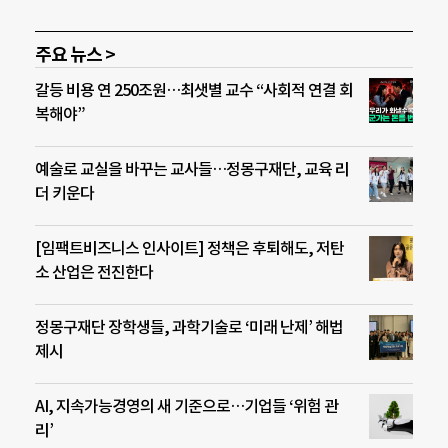
주요 뉴스 >
갈등 비용 연 250조원…최샛별 교수 “사회적 연결 회
복해야”
예술로 교실을 바꾸는 교사들…정몽구재단, 교육 리
더 키운다
[임팩트비즈니스 인사이트] 정책은 후퇴해도, 저탄
소 산업은 전진한다
정몽구재단 장학생들, 과학기술로 ‘미래 난제’ 해법
제시
AI, 지속가능경영의 새 기준으로…기업들 ‘위험 관
리’