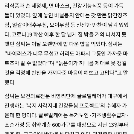
리식품과 손 세정제
,
면 마스크
,
건강기능식품 등이 가득
들어 있었다
.
옆에 놓인 비닐봉지 안에는 갓 만든 닭간장조
림
,
얼갈이배추무침
,
오이무침 등 신선한 반찬이 담겨 있었
다
.
코로나
19
확산 이후 한 달 넘게 집 밖을 거의 나서지 못
했던 심씨는 이날 오랜만에 밥 다운 밥을 먹었다
.
심씨는
“
바이러스가 너무 무섭고 허리도 아파서 그동안 가까운 마
트조차 갈 수 없었다
”
며
“
늙은이가 끼니를 제대로 못 챙길
것을 걱정해 반찬을 가져다준 마음이 예쁘고 고맙다
”
고 말
했다
.
심씨는 보건의료전문 비영리단체 글로벌케어가 대구에서
진행하는
‘
복지 사각지대 건강돌봄 프로젝트
’
의 수혜자 가
운데 한 명이다
.
글로벌케어는 독거노인·기초생활수급자·
조손가정 등 취약계층
600
가구를 대상으로 지난
13
일부터