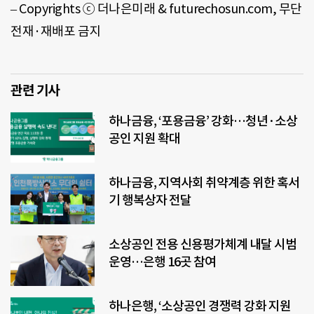
–
Copyrights
ⓒ 더나은미래
& futurechosun.com,
무단
전재·재배포 금지
관련 기사
하나금융, ‘포용금융’ 강화…청년·소상
공인 지원 확대
하나금융, 지역사회 취약계층 위한 혹서
기 행복상자 전달
소상공인 전용 신용평가체계 내달 시범
운영…은행 16곳 참여
하나은행, ‘소상공인 경쟁력 강화 지원