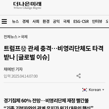
뉴스
경제
사회
환경
공익
국제
ESG·CSR
인터뷰
오
전체뉴스
>
국제
트럼프發 관세 충격…비영리단체도 타격
받나 [글로벌 이슈]
채예빈 기자
입력 2025.04.14.
07:00
Korean
▼
경기침체 60% 전망…비영리단체 재정 빨간불
“기존 기부자와의 관계 유지가 위기 대응의 핵심”