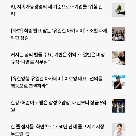
AI, 지속가능경영의 새 기준으로…기업들 ‘위험 관
리’
[화보] 최종 발표 앞둔 ‘유일한 아카데미’…조별 과제
막판 점검
커지는 공익 법률 수요, 기반은 취약…“절반은 비정
규직·나홀로 사무실”
[유한양행-유일한 아카데미] 이호영 대표 “선의를
행동으로 연결하라”
한강·허준이도 받은 삼성호암상, 내년부터 상금 5억
원
한 줄 점자를 ‘화면’으로…50년 난제 풀고 세계시장
두드린 ‘닷’