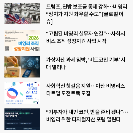
트럼프, 연방 보조금 통제 강화…비영리
“정치가 지원 좌우할 수도” [글로벌 이
슈]
“고립된 비영리 실무자 연결”…사회서
비스 조직 성장지원 사업 시작
가상자산 과세 임박, ‘비트코인 기부’ 시
대 열리나
사회혁신 첫걸음 지원…아산 비영리스
타트업 도전트랙 모집
“기부자가 내민 코인, 받을 준비 됐나”…
비영리 위한 디지털자산 포럼 열린다