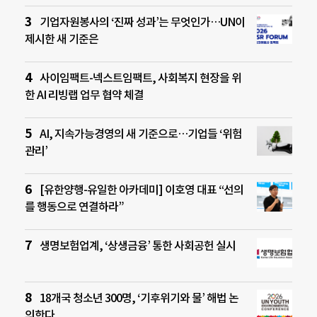
기업자원봉사의 ‘진짜 성과’는 무엇인가…UN이
제시한 새 기준은
사이임팩트-넥스트임팩트, 사회복지 현장을 위
한 AI 리빙랩 업무 협약 체결
AI, 지속가능경영의 새 기준으로…기업들 ‘위험
관리’
[유한양행-유일한 아카데미] 이호영 대표 “선의
를 행동으로 연결하라”
생명보험업계, ‘상생금융’ 통한 사회공헌 실시
18개국 청소년 300명, ‘기후위기와 물’ 해법 논
의한다