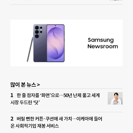
많이 본 뉴스 >
한 줄 점자를 ‘화면’으로…50년 난제 풀고 세계
시장 두드린 ‘닷’
버릴 뻔한 커튼·쿠션에 새 가치…이케아에 들어
온 사회적기업 재봉 서비스