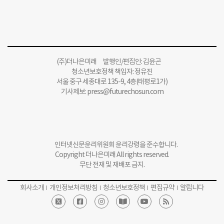
(주)더나은미래 발행인/편집인: 김윤곤
청소년보호정책 책임자: 정유진
서울 중구 세종대로 135-9, 4층(태평로1가)
기사제보:
press@futurechosun.com
인터넷신문윤리위원회 윤리강령을 준수합니다.
Copyright 더나은미래 All rights reserved.
무단 전재 및 재배포 금지.
회사소개
개인정보처리방침
청소년보호정책
편집규약
알립니다