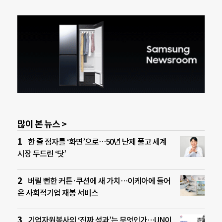
많이 본 뉴스 >
한 줄 점자를 ‘화면’으로…50년 난제 풀고 세계
시장 두드린 ‘닷’
버릴 뻔한 커튼·쿠션에 새 가치…이케아에 들어
온 사회적기업 재봉 서비스
기업자원봉사의 ‘진짜 성과’는 무엇인가…UN이