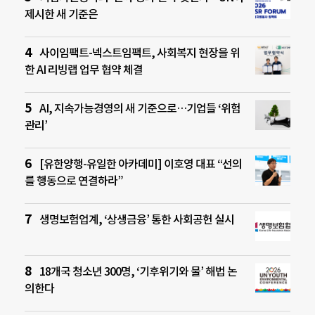
제시한 새 기준은
사이임팩트-넥스트임팩트, 사회복지 현장을 위
한 AI 리빙랩 업무 협약 체결
AI, 지속가능경영의 새 기준으로…기업들 ‘위험
관리’
[유한양행-유일한 아카데미] 이호영 대표 “선의
를 행동으로 연결하라”
생명보험업계, ‘상생금융’ 통한 사회공헌 실시
18개국 청소년 300명, ‘기후위기와 물’ 해법 논
의한다