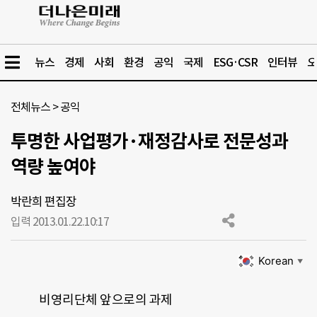
뉴스
경제
사회
환경
공익
국제
ESG·CSR
인터뷰
오
전체뉴스
>
공익
투명한 사업평가·재정감사로 전문성과
역량 높여야
박란희 편집장
입력 2013.01.22.
10:17
Korean
▼
비영리단체 앞으로의 과제