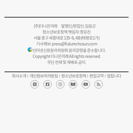
(주)더나은미래 발행인/편집인: 김윤곤
청소년보호정책 책임자: 정유진
서울 중구 세종대로 135-9, 4층(태평로1가)
기사제보:
press@futurechosun.com
인터넷신문윤리위원회 윤리강령을 준수합니다.
Copyright 더나은미래 All rights reserved.
무단 전재 및 재배포 금지.
회사소개
개인정보처리방침
청소년보호정책
편집규약
알립니다