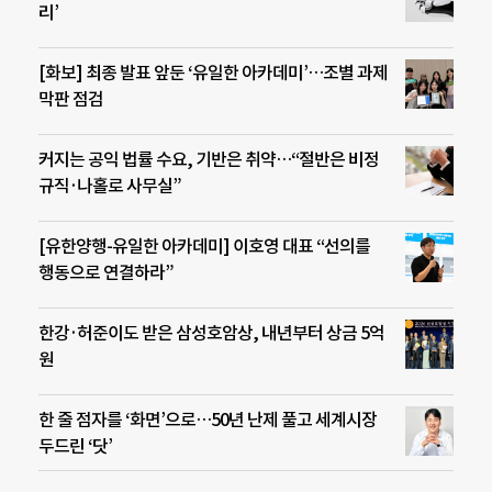
리’
[화보] 최종 발표 앞둔 ‘유일한 아카데미’…조별 과제
막판 점검
커지는 공익 법률 수요, 기반은 취약…“절반은 비정
규직·나홀로 사무실”
[유한양행-유일한 아카데미] 이호영 대표 “선의를
행동으로 연결하라”
한강·허준이도 받은 삼성호암상, 내년부터 상금 5억
원
한 줄 점자를 ‘화면’으로…50년 난제 풀고 세계시장
두드린 ‘닷’