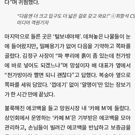
다
”
며 귀띔했다
.
“다음엔 더 크고 입구도 더 넓은 걸로 갖고 와요!” ⓒ최항석 C
미디어 객원기자
마지막으로 들른 곳은
‘
털보네야채
’.
데쳐놓은 나물들이 눈
에 들어왔지만
,
밀폐용기가 없어 다음을 기약하고 쪽파를
골랐다
.
김정구 사장이 “파 뿌리에 흙이 좀 있는데 천가방
에 바로 넣어도 되겠느냐
”
며 망설이자 배 대표가 옆에서
“천가방이라 빨면 되니 괜찮다
”
고 답했다
.
복숭아 옆으로
쪽파를 세워 담았다
. ‘
껍데기
’
없이
‘
알맹이
’
만 있는 장보기
가 한 시간 만에 끝났다
.
불룩해진 에코백을 들고 망원시장 내
‘
카페
M’
에 들렀다
.
상인회에서 운영하는
‘
카페
M’
은 기부받은 에코백을 모아
관리하고
,
손님들이 빌려간 에코백을 반납하고 보증금을