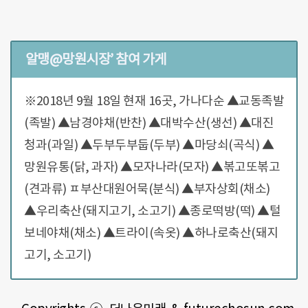
알맹@망원시장’ 참여 가게
※2018년 9월 18일 현재 16곳, 가나다순 ▲교동족발
(족발) ▲남경야채(반찬) ▲대박수산(생선) ▲대진
청과(과일) ▲두부두부둡(두부) ▲마당쇠(곡식) ▲
망원유통(닭, 과자) ▲모자나라(모자) ▲볶고또볶고
(견과류) ㅍ부산대원어묵(분식) ▲부자상회(채소)
▲우리축산(돼지고기, 소고기) ▲종로떡방(떡) ▲털
보네야채(채소) ▲트라이(속옷) ▲하나로축산(돼지
고기, 소고기)