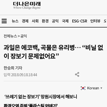
뉴스
경제
사회
환경
공익
국제
ESG·CSR
인터뷰
오
전체뉴스
>
공익
과일은 에코백, 곡물은 유리병… “비닐 없
이 장보기 문제없어요”
한승희 기자
입력 2018.09.18.
18:44
Korean
▼
‘쓰레기 없는 장보기’ 망원시장에서 해보니
환경오염 주범 ‘플라스틱 없애기’