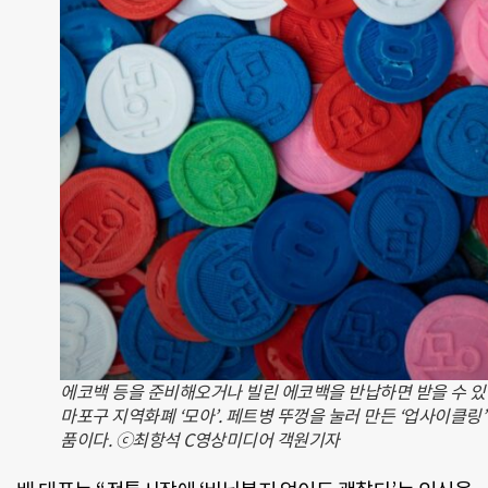
에코백 등을 준비해오거나 빌린 에코백을 반납하면 받을 수 
마포구 지역화폐 ‘모아’. 페트병 뚜껑을 눌러 만든 ‘업사이클링’
품이다. ⓒ최항석 C영상미디어 객원기자