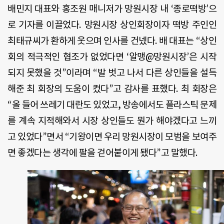
배민지 대표와 홍조원 매니저가 망원시장 내
‘
종로떡방
’
으
로 기자를 이끌었다
.
망원시장 상인회장이자 떡방 주인인
최태규씨가 환하게 웃으며 인사를 건넸다
.
배 대표는
“
상인
회의 적극적인 협조가 없었다면
‘
알맹
@
망원시장
’
은 시작
되지 못했을 것
”
이라며 “발 벗고 나서 다른 상인들을 설득
해준 최 회장의 도움이 컸다
”
고 감사를 표했다
.
최 회장은
“올 들어 쓰레기 대란도 있었고
,
방송에서도 플라스틱 문제
를 계속 지적해와서 시장 상인들도 뭔가 해야겠다고 느끼
고 있었다
”
면서 “기왕이면 우리 망원시장이 모범을 보여주
면 좋겠다는 생각에 팔을 걷어붙이게 됐다
”
고 말했다
.