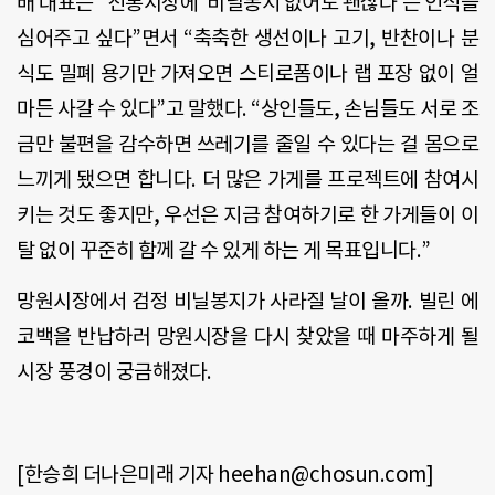
배 대표는
“
전통시장에
‘
비닐봉지 없어도 괜찮다
’
는 인식을
심어주고 싶다
”
면서 “축축한 생선이나 고기
,
반찬이나 분
식도 밀폐 용기만 가져오면 스티로폼이나 랩 포장 없이 얼
마든 사갈 수 있다
”
고 말했다
. “
상인들도
,
손님들도 서로 조
금만 불편을 감수하면 쓰레기를 줄일 수 있다는 걸 몸으로
느끼게 됐으면 합니다
.
더 많은 가게를 프로젝트에 참여시
키는 것도 좋지만
,
우선은 지금 참여하기로 한 가게들이 이
탈 없이 꾸준히 함께 갈 수 있게 하는 게 목표입니다
.”
망원시장에서 검정 비닐봉지가 사라질 날이 올까
.
빌린 에
코백을 반납하러 망원시장을 다시 찾았을 때 마주하게 될
시장 풍경이 궁금해졌다
.
[한승희 더나은미래 기자 heehan@chosun.com]