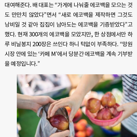
대여해준다
.
배 대표는
“
가게에 나눠줄 에코백을 모으는 것
도 만만치 않았다
”
면서
“
새로 에코백을 제작하면 그것도
낭비일 것 같아 집집이 남아도는 에코백을 기증받았다
”
고
했다
.
현재
300
개의 에코백을 모았지만
,
한 상점에서만 하
루 비닐봉지
200
장은 쓰인다 하니 턱없이 부족하다
. “
망원
시장 안에 있는
‘
카페
M’
에서 당분간 에코백을 계속 기부받
을 예정입니다
.”