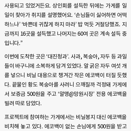
사용되고 있었거든요
.
상인회를 설득한 뒤에는 가게를 일
일이 찾아가 취지를 설명했어요
. ‘
손님들이 싫어하면 어떡
하느냐
’ ‘
바쁜데 귀찮게 하지 마라
’
밥 먹듯 거절당했죠
.
지
금까지
16
곳을 설득했고 나머지는
60
여 곳은 계속 설득 중
입니다
.”
이번에 도착한 곳은
‘
대진청과
’.
사과
,
복숭아
,
자두 등 과일
들이 바구니에 소복하게 담겨 있었다
.
알 굵은 자두 여섯 개
를 넣으니 비닐 대용으로 챙겨간 작은 에코백이 터질 듯했
다
.
끝물인 황도 복숭아를 사려니 으깨질까 걱정돼 가게에
서 보증금
500
원을 주고
‘
알맹
@
망원시장
’
전용 에코백을
빌려 따로 담았다
.
프로젝트에 참여하는 가게에서는 비닐봉지 대신 에코백을
비치해 놓고 있다
.
에코백이 없는 손님에게
500
원을 받고