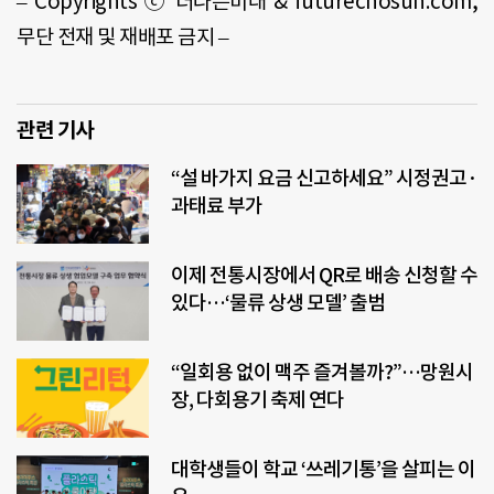
–
Copyrights
ⓒ 더나은미래 & future
chosun
.
com
,
무단 전재 및 재배포 금지 –
관련 기사
“설 바가지 요금 신고하세요” 시정권고·
과태료 부가
이제 전통시장에서 QR로 배송 신청할 수
있다…‘물류 상생 모델’ 출범
“일회용 없이 맥주 즐겨볼까?”…망원시
장, 다회용기 축제 연다
대학생들이 학교 ‘쓰레기통’을 살피는 이