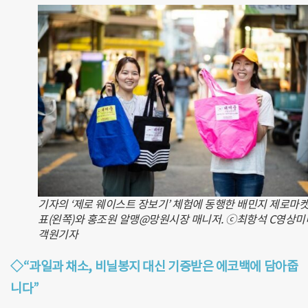
기자의 ‘제로 웨이스트 장보기’ 체험에 동행한 배민지 제로마켓
표(왼쪽)와 홍조원 알맹@망원시장 매니저. ⓒ최항석 C영상
객원기자
◇“과일과 채소
,
비닐봉지 대신 기증받은 에코백에 담아줍
니다
”