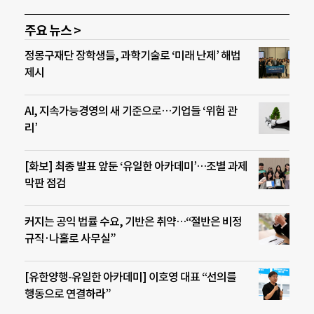
주요 뉴스 >
정몽구재단 장학생들, 과학기술로 ‘미래 난제’ 해법
제시
AI, 지속가능경영의 새 기준으로…기업들 ‘위험 관
리’
[화보] 최종 발표 앞둔 ‘유일한 아카데미’…조별 과제
막판 점검
커지는 공익 법률 수요, 기반은 취약…“절반은 비정
규직·나홀로 사무실”
[유한양행-유일한 아카데미] 이호영 대표 “선의를
행동으로 연결하라”