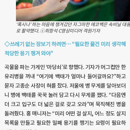
‘혹시나’ 하는 마음에 챙겨갔던 자그마한 에코백은 속비닐 대
로 활약했다. ⓒ최항석 C영상미디어 객원기자
◇쓰레기 없는 장보기 하려면… “필요한 물건 미리 생각해
적당한 용기 챙겨 와야
”
곡물을 파는 가게인
‘
마당쇠
’
로 향했다
.
기자가 머그컵만 한
유리병을 꺼내
“
여기에 백태가 얼마나 들어갈까요
?
”하고
묻자 고종순 사장이 혀를 찼다
.
저울에 병 무게를 달아보더
니 병에 백태를 꾹꾹 눌러 담고 다시 무게를 쟀다
. “
다음엔
더 크고 입구도 더 넓은 걸로 갖고 오라
”
며 묵직해진 병을
돌려줬다
.
홍 매니저는 “미리 어떤 걸 살지
,
어느 정도 살지
목록을 만들고 필요한 밀폐 용기를 챙기는 요령이 필요하