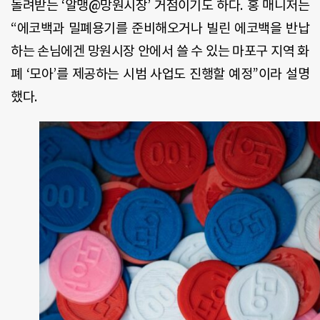
돌려받는
‘
알맹
@
망원시장
’
거점이기도 하다
.
홍 매니저는
“
에코백과 밀폐용기를 준비해오거나 빌린 에코백을 반납
하는 손님에겐 망원시장 안에서 쓸 수 있는 마포구 지역 화
폐
‘
모아
’
를 제공하는 시범 사업도 진행할 예정
”
이라 설명
했다
.