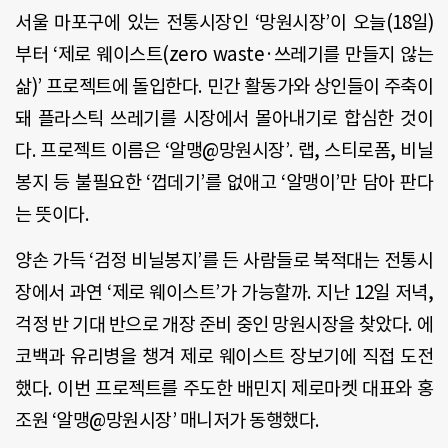
서울 마포구에 있는 전통시장인
‘
망원시장
’
이 오늘
(18
일
)
부터
‘
제로 웨이스트
(zero waste
·쓰레기를 만들지 않는
삶
)’
프로젝트에 돌입한다
.
민간 활동가와 상인들이 주축이
돼 플라스틱 쓰레기를 시장에서 몰아내기로 합심한 것이
다
.
프로젝트 이름은
‘
알맹
@
망원시장
’.
랩
,
스티로폼
,
비닐
봉지 등 불필요한
‘
껍데기
’
를 없애고
‘
알맹이
’
만 담아 판다
는 뜻이다
.
양손 가득
‘
검정 비닐봉지
’
를 든 사람들로 북적대는 전통시
장에서 과연
‘
제로 웨이스트
’
가 가능할까
.
지난
12
일 저녁
,
걱정 반 기대 반으로 개장 준비 중인 망원시장을 찾았다
.
에
코백과 유리병을 챙겨 제로 웨이스트 장보기에 직접 도전
했다
.
이번 프로젝트를 주도한 배민지 제로마켓 대표와 홍
조원 ‘알맹
@
망원시장’ 매니저가 동행했다
.