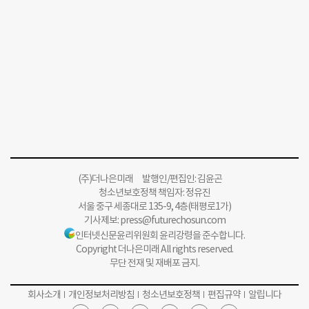
(주)더나은미래 발행인/편집인: 김윤곤
청소년보호정책 책임자: 정유진
서울 중구 세종대로 135-9, 4층(태평로1가)
기사제보:
press@futurechosun.com
인터넷신문윤리위원회 윤리강령을 준수합니다.
Copyright 더나은미래 All rights reserved.
무단 전재 및 재배포 금지.
회사소개
개인정보처리방침
청소년보호정책
편집규약
알립니다