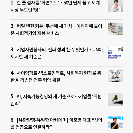
한 줄 점자를 ‘화면’으로…50년 난제 풀고 세계
시장 두드린 ‘닷’
버릴 뻔한 커튼·쿠션에 새 가치…이케아에 들어
온 사회적기업 재봉 서비스
기업자원봉사의 ‘진짜 성과’는 무엇인가…UN이
제시한 새 기준은
사이임팩트-넥스트임팩트, 사회복지 현장을 위
한 AI 리빙랩 업무 협약 체결
AI, 지속가능경영의 새 기준으로…기업들 ‘위험
관리’
[유한양행-유일한 아카데미] 이호영 대표 “선의
를 행동으로 연결하라”