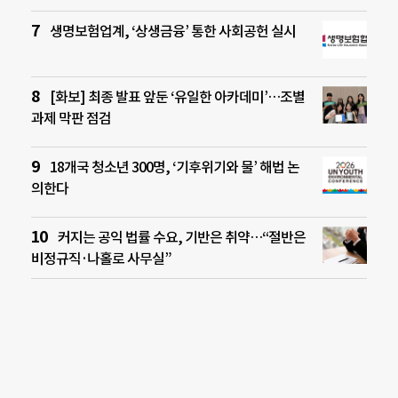
생명보험업계, ‘상생금융’ 통한 사회공헌 실시
[화보] 최종 발표 앞둔 ‘유일한 아카데미’…조별
과제 막판 점검
18개국 청소년 300명, ‘기후위기와 물’ 해법 논
의한다
커지는 공익 법률 수요, 기반은 취약…“절반은
비정규직·나홀로 사무실”