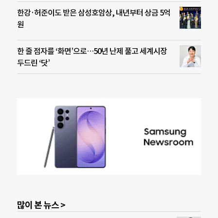
한강·허준이도 받은 삼성호암상, 내년부터 상금 5억
원
한 줄 점자를 ‘화면’으로…50년 난제 풀고 세계시장
두드린 ‘닷’
많이 본 뉴스 >