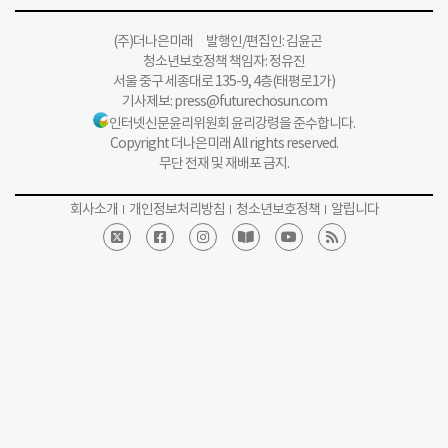
(주)더나은미래 발행인/편집인: 김윤곤
청소년보호정책 책임자: 정유진
서울 중구 세종대로 135-9, 4층(태평로1가)
기사제보:
press@futurechosun.com
인터넷신문윤리위원회 윤리강령을 준수합니다.
Copyright 더나은미래 All rights reserved.
무단 전재 및 재배포 금지.
회사소개
개인정보처리방침
청소년보호정책
알립니다