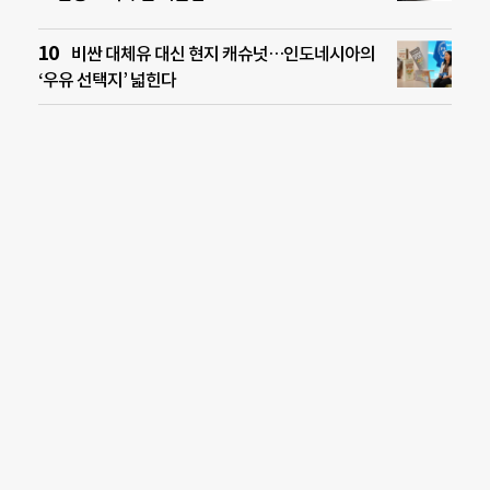
비싼 대체유 대신 현지 캐슈넛…인도네시아의
‘우유 선택지’ 넓힌다