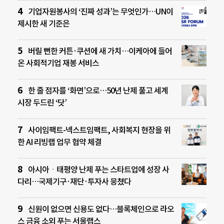
기업자원봉사의 ‘진짜 성과’는 무엇인가…UN이
제시한 새 기준은
버릴 뻔한 커튼·쿠션에 새 가치…이케아에 들어
온 사회적기업 재봉 서비스
한 줄 점자를 ‘화면’으로…50년 난제 풀고 세계
시장 두드린 ‘닷’
사이임팩트-넥스트임팩트, 사회복지 현장을 위
한 AI 리빙랩 업무 협약 체결
아시아ㆍ태평양 난제 푸는 스타트업에 성장 사
다리…국제기구·재단·투자사 뭉쳤다
신원이 없으면 신용도 없다…블록체인으로 라오
스 금융 소외 푸는 서울랩스