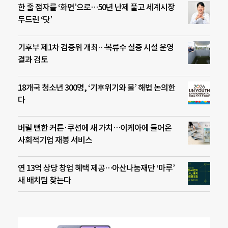
한 줄 점자를 ‘화면’으로…50년 난제 풀고 세계시장
두드린 ‘닷’
기후부 제1차 검증위 개최…복류수 실증 시설 운영
결과 검토
18개국 청소년 300명, ‘기후위기와 물’ 해법 논의한
다
버릴 뻔한 커튼·쿠션에 새 가치…이케아에 들어온
사회적기업 재봉 서비스
연 13억 상당 창업 혜택 제공…아산나눔재단 ‘마루’
새 배치팀 찾는다