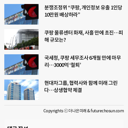
분쟁조정위 “쿠팡, 개인정보 유출 1인당
10만원 배상하라”
쿠팡 물류센터 화재, 사흘 만에 초진…피
해 규모는?
국세청, 쿠팡 세무조사 6개월 만에 마무
리…3000억 ‘철퇴’
현대차그룹, 협력사와 함께 미래 그린
다…상생협약 체결
Copyrights ⓒ 더나은미래 & futurechosun.com