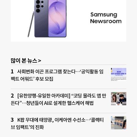
많이 본 뉴스 >
사회변화 이끈 프로그램 찾는다…‘공익활동 임
팩트 어워드’ 후보 모집
[유한양행-유일한 아카데미] “코딩 몰라도 앱 만
든다”…청년들이 AI로 설계한 헬스케어 해법
K팝 무대에 태양광, 이케아엔 수선소…‘콜렉티
브 임팩트’의 진화