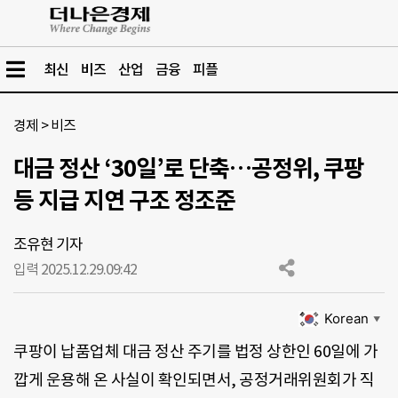
최신
비즈
산업
금융
피플
경제
>
비즈
대금 정산 ‘30일’로 단축…공정위, 쿠팡
등 지급 지연 구조 정조준
조유현 기자
입력 2025.12.29.
09:42
Korean
▼
쿠팡이 납품업체 대금 정산 주기를 법정 상한인 60일에 가
깝게 운용해 온 사실이 확인되면서, 공정거래위원회가 직