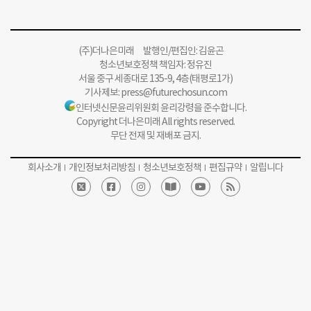
(주)더나은미래 발행인/편집인: 김윤곤
청소년보호정책 책임자: 정유진
서울 중구 세종대로 135-9, 4층(태평로1가)
기사제보:
press@futurechosun.com
인터넷신문윤리위원회 윤리강령을 준수합니다.
Copyright 더나은미래 All rights reserved.
무단 전재 및 재배포 금지.
회사소개
개인정보처리방침
청소년보호정책
편집규약
알립니다