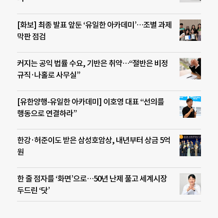
[화보] 최종 발표 앞둔 ‘유일한 아카데미’…조별 과제
막판 점검
커지는 공익 법률 수요, 기반은 취약…“절반은 비정
규직·나홀로 사무실”
[유한양행-유일한 아카데미] 이호영 대표 “선의를
행동으로 연결하라”
한강·허준이도 받은 삼성호암상, 내년부터 상금 5억
원
한 줄 점자를 ‘화면’으로…50년 난제 풀고 세계시장
두드린 ‘닷’