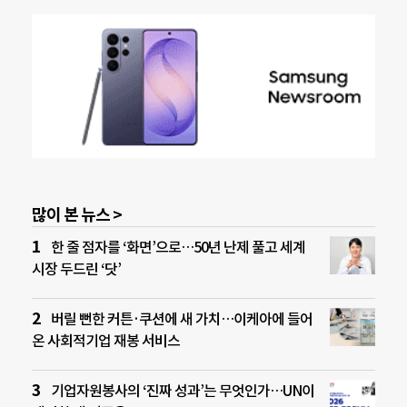
많이 본 뉴스 >
한 줄 점자를 ‘화면’으로…50년 난제 풀고 세계
시장 두드린 ‘닷’
버릴 뻔한 커튼·쿠션에 새 가치…이케아에 들어
온 사회적기업 재봉 서비스
기업자원봉사의 ‘진짜 성과’는 무엇인가…UN이