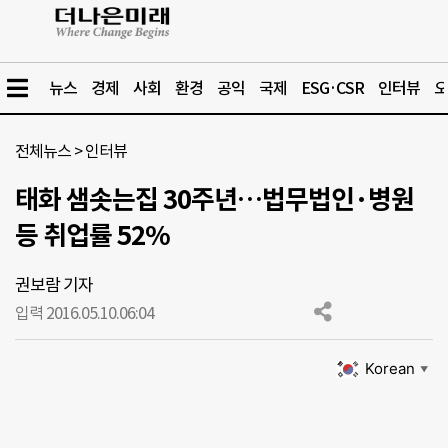
뉴스
경제
사회
환경
공익
국제
ESG·CSR
인터뷰
오
전체뉴스
>
인터뷰
태화 샘솟는집 30주년…법무법인·병원
등 취업률 52%
권보람 기자
입력 2016.05.10.
06:04
Korean
▼