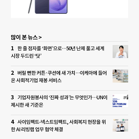
많이 본 뉴스 >
한 줄 점자를 ‘화면’으로…50년 난제 풀고 세계
시장 두드린 ‘닷’
버릴 뻔한 커튼·쿠션에 새 가치…이케아에 들어
온 사회적기업 재봉 서비스
기업자원봉사의 ‘진짜 성과’는 무엇인가…UN이
제시한 새 기준은
사이임팩트-넥스트임팩트, 사회복지 현장을 위
한 AI 리빙랩 업무 협약 체결