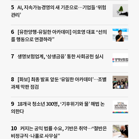
AI, 지속가능경영의 새 기준으로…기업들 ‘위험
관리’
[유한양행-유일한 아카데미] 이호영 대표 “선의
를 행동으로 연결하라”
생명보험업계, ‘상생금융’ 통한 사회공헌 실시
[화보] 최종 발표 앞둔 ‘유일한 아카데미’…조별
과제 막판 점검
18개국 청소년 300명, ‘기후위기와 물’ 해법 논
의한다
커지는 공익 법률 수요, 기반은 취약…“절반은
비정규직·나홀로 사무실”