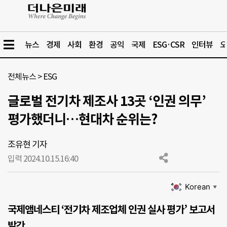
뉴스
경제
사회
환경
공익
국제
ESG·CSR
인터뷰
오
전체뉴스
>
ESG
글로벌 전기차 제조사 13곳 ‘인권 의무’
평가했더니…현대차 순위는?
조유현 기자
입력 2024.10.15.
16:40
Korean
▼
국제앰네스티 ‘전기차 제조업체 인권 실사 평가’ 보고서
발간