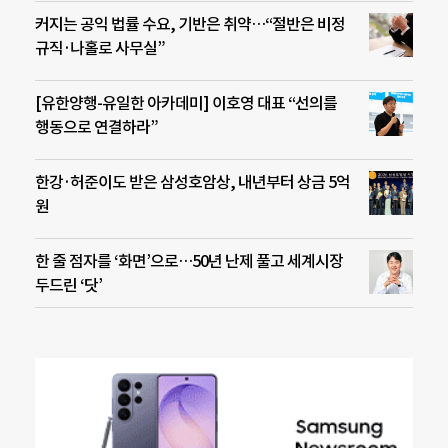
커지는 공익 법률 수요, 기반은 취약…“절반은 비정
규직·나홀로 사무실”
[유한양행-유일한 아카데미] 이호영 대표 “선의를
행동으로 연결하라”
한강·허준이도 받은 삼성호암상, 내년부터 상금 5억
원
한 줄 점자를 ‘화면’으로…50년 난제 풀고 세계시장
두드린 ‘닷’