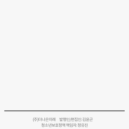
(주)더나은미래 발행인/편집인: 김윤곤
청소년보호정책 책임자: 정유진