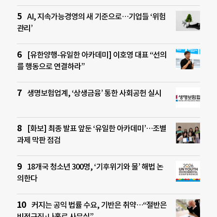
AI, 지속가능경영의 새 기준으로…기업들 ‘위험
관리’
[유한양행-유일한 아카데미] 이호영 대표 “선의
를 행동으로 연결하라”
생명보험업계, ‘상생금융’ 통한 사회공헌 실시
[화보] 최종 발표 앞둔 ‘유일한 아카데미’…조별
과제 막판 점검
18개국 청소년 300명, ‘기후위기와 물’ 해법 논
의한다
커지는 공익 법률 수요, 기반은 취약…“절반은
비정규직·나홀로 사무실”