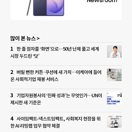
많이 본 뉴스 >
한 줄 점자를 ‘화면’으로…50년 난제 풀고 세계
시장 두드린 ‘닷’
버릴 뻔한 커튼·쿠션에 새 가치…이케아에 들어
온 사회적기업 재봉 서비스
기업자원봉사의 ‘진짜 성과’는 무엇인가…UN이
제시한 새 기준은
사이임팩트-넥스트임팩트, 사회복지 현장을 위
한 AI 리빙랩 업무 협약 체결