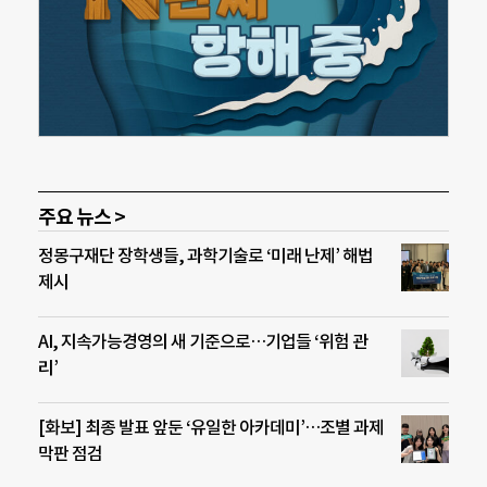
주요 뉴스 >
정몽구재단 장학생들, 과학기술로 ‘미래 난제’ 해법
제시
AI, 지속가능경영의 새 기준으로…기업들 ‘위험 관
리’
[화보] 최종 발표 앞둔 ‘유일한 아카데미’…조별 과제
막판 점검