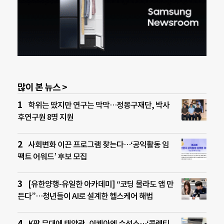
많이 본 뉴스 >
학위는 땄지만 연구는 막막…정몽구재단, 박사
후연구원 8명 지원
사회변화 이끈 프로그램 찾는다…‘공익활동 임
팩트 어워드’ 후보 모집
[유한양행-유일한 아카데미] “코딩 몰라도 앱 만
든다”…청년들이 AI로 설계한 헬스케어 해법
K팝 무대에 태양광, 이케아엔 수선소…‘콜렉티