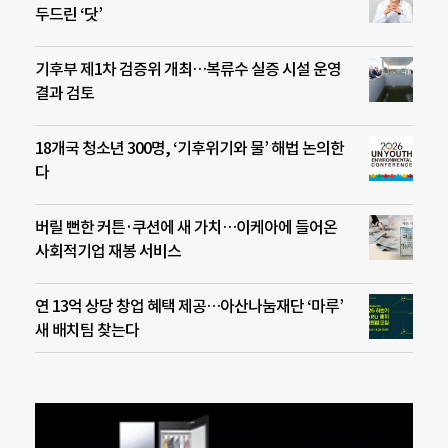
두드린 ‘닷’
기후부 제1차 검증위 개최…복류수 실증 시설 운영
결과 검토
18개국 청소년 300명, ‘기후위기와 물’ 해법 논의한
다
버릴 뻔한 커튼·쿠션에 새 가치…이케아에 들어온
사회적기업 재봉 서비스
연 13억 상당 창업 혜택 제공…아산나눔재단 ‘마루’
새 배치팀 찾는다