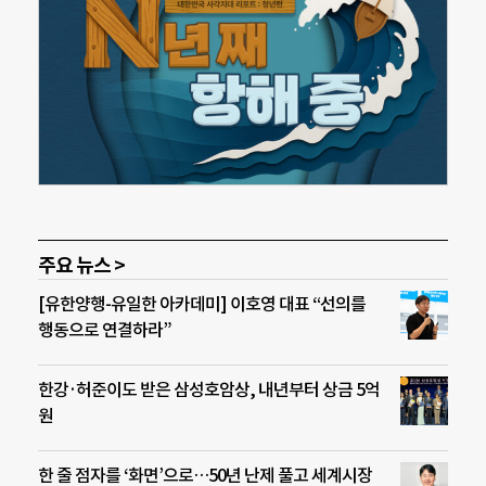
주요 뉴스 >
[유한양행-유일한 아카데미] 이호영 대표 “선의를
행동으로 연결하라”
한강·허준이도 받은 삼성호암상, 내년부터 상금 5억
원
한 줄 점자를 ‘화면’으로…50년 난제 풀고 세계시장