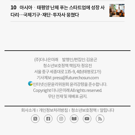
아시아ㆍ태평양 난제 푸는 스타트업에 성장 사
다리…국제기구·재단·투자사 뭉쳤다
(주)더나은미래 발행인/편집인: 김윤곤
청소년보호정책 책임자: 정유진
서울 중구 세종대로 135-9, 4층(태평로1가)
기사제보:
press@futurechosun.com
인터넷신문윤리위원회 윤리강령을 준수합니다.
Copyright 더나은미래 All rights reserved.
무단 전재 및 재배포 금지.
회사소개
개인정보처리방침
청소년보호정책
알립니다