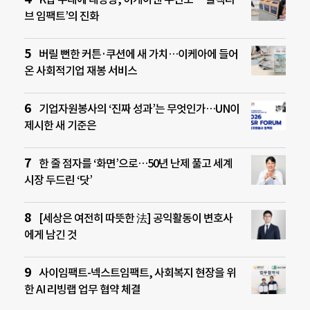
브 임팩트’의 진화
버릴 뻔한 커튼·쿠션에 새 가치…이케아에 들어
온 사회적기업 재봉 서비스
기업자원봉사의 ‘진짜 성과’는 무엇인가…UN이
제시한 새 기준은
한 줄 점자를 ‘화면’으로…50년 난제 풀고 세계
시장 두드린 ‘닷’
[세상은 여전히 따뜻한 法] 공익활동이 변호사
에게 남긴 것
사이임팩트-넥스트임팩트, 사회복지 현장을 위
한 AI 리빙랩 업무 협약 체결