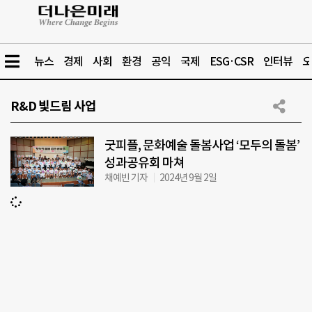
뉴스
경제
사회
환경
공익
국제
ESG·CSR
인터뷰
오
R&D 빛드림 사업
굿피플, 문화예술 돌봄사업 ‘모두의 돌봄’
성과공유회 마쳐
채예빈 기자
2024년 9월 2일