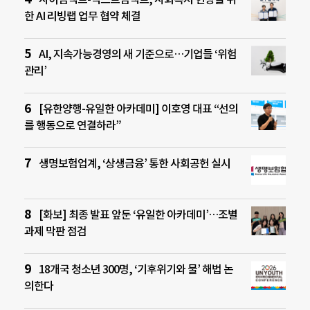
한 AI 리빙랩 업무 협약 체결
AI, 지속가능경영의 새 기준으로…기업들 ‘위험
관리’
[유한양행-유일한 아카데미] 이호영 대표 “선의
를 행동으로 연결하라”
생명보험업계, ‘상생금융’ 통한 사회공헌 실시
[화보] 최종 발표 앞둔 ‘유일한 아카데미’…조별
과제 막판 점검
18개국 청소년 300명, ‘기후위기와 물’ 해법 논
의한다