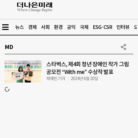
뉴스
경제
사회
환경
공익
국제
ESG·CSR
인터뷰
오
MD
스타벅스, 제4회 청년 장애인 작가 그림
공모전 “With me” 수상작 발표
채예빈 기자
2024년 6월 20일