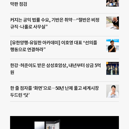
막판 점검
커지는 공익 법률 수요, 기반은 취약…“절반은 비정
규직·나홀로 사무실”
[유한양행-유일한 아카데미] 이호영 대표 “선의를
행동으로 연결하라”
한강·허준이도 받은 삼성호암상, 내년부터 상금 5억
원
한 줄 점자를 ‘화면’으로…50년 난제 풀고 세계시장
두드린 ‘닷’