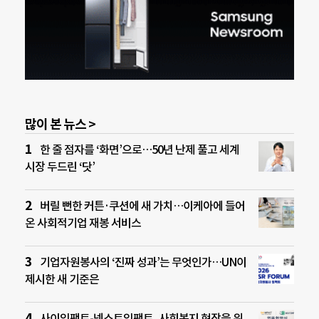
많이 본 뉴스 >
한 줄 점자를 ‘화면’으로…50년 난제 풀고 세계
시장 두드린 ‘닷’
버릴 뻔한 커튼·쿠션에 새 가치…이케아에 들어
온 사회적기업 재봉 서비스
기업자원봉사의 ‘진짜 성과’는 무엇인가…UN이
제시한 새 기준은
사이임팩트-넥스트임팩트, 사회복지 현장을 위