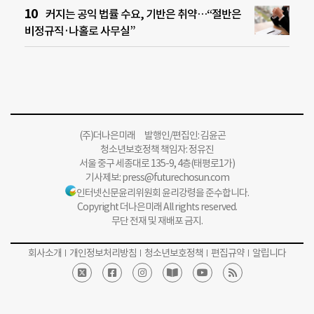
커지는 공익 법률 수요, 기반은 취약…“절반은
비정규직·나홀로 사무실”
(주)더나은미래 발행인/편집인: 김윤곤
청소년보호정책 책임자: 정유진
서울 중구 세종대로 135-9, 4층(태평로1가)
기사제보:
press@futurechosun.com
인터넷신문윤리위원회 윤리강령을 준수합니다.
Copyright 더나은미래 All rights reserved.
무단 전재 및 재배포 금지.
회사소개
개인정보처리방침
청소년보호정책
편집규약
알립니다