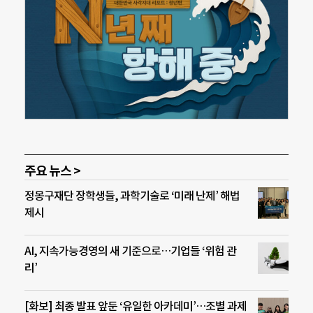
주요 뉴스 >
정몽구재단 장학생들, 과학기술로 ‘미래 난제’ 해법
제시
AI, 지속가능경영의 새 기준으로…기업들 ‘위험 관
리’
[화보] 최종 발표 앞둔 ‘유일한 아카데미’…조별 과제